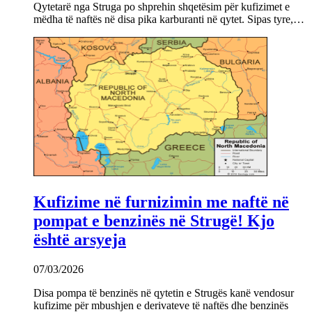
Qytetarë nga Struga po shprehin shqetësim për kufizimet e
mëdha të naftës në disa pika karburanti në qytet. Sipas tyre,…
Kufizime në furnizimin me naftë në
pompat e benzinës në Strugë! Kjo
është arsyeja
07/03/2026
Disa pompa të benzinës në qytetin e Strugës kanë vendosur
kufizime për mbushjen e derivateve të naftës dhe benzinës