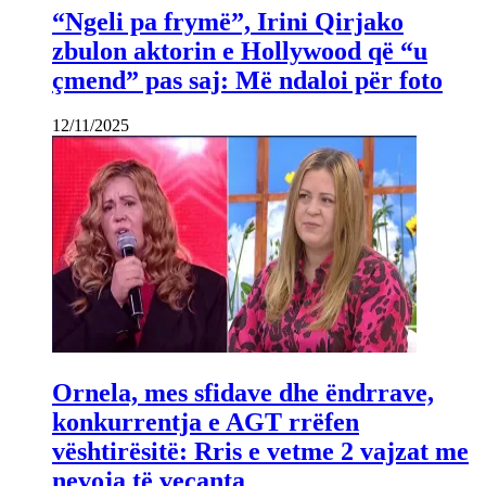
“Ngeli pa frymë”, Irini Qirjako
zbulon aktorin e Hollywood që “u
çmend” pas saj: Më ndaloi për foto
12/11/2025
Ornela, mes sfidave dhe ëndrrave,
konkurrentja e AGT rrëfen
vështirësitë: Rris e vetme 2 vajzat me
nevoja të veçanta