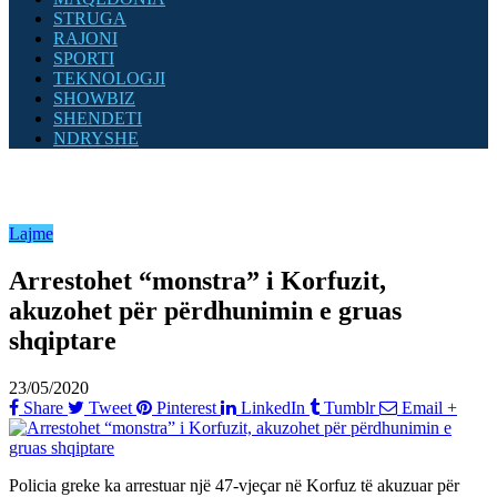
STRUGA
RAJONI
SPORTI
TEKNOLOGJI
SHOWBIZ
SHENDETI
NDRYSHE
Lajme
Arrestohet “monstra” i Korfuzit,
akuzohet për përdhunimin e gruas
shqiptare
23/05/2020
Share
Tweet
Pinterest
LinkedIn
Tumblr
Email
+
Policia greke ka arrestuar një 47-vjeçar në Korfuz të akuzuar për