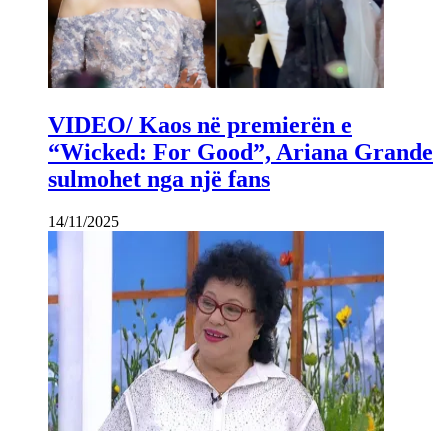
VIDEO/ Kaos në premierën e
“Wicked: For Good”, Ariana Grande
sulmohet nga një fans
14/11/2025