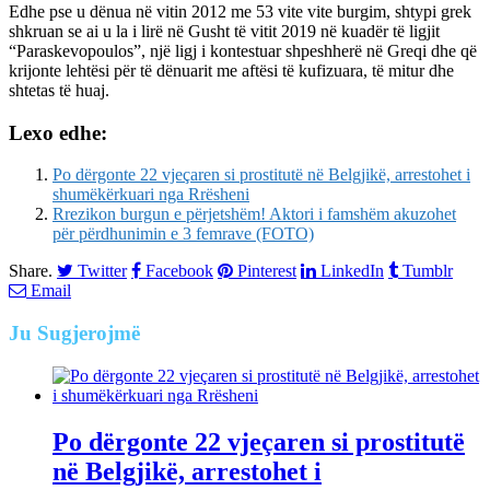
Edhe pse u dënua në vitin 2012 me 53 vite vite burgim, shtypi grek
shkruan se ai u la i lirë në Gusht të vitit 2019 në kuadër të ligjit
“Paraskevopoulos”, një ligj i kontestuar shpeshherë në Greqi dhe që
krijonte lehtësi për të dënuarit me aftësi të kufizuara, të mitur dhe
shtetas të huaj.
Lexo edhe:
Po dërgonte 22 vjeçaren si prostitutë në Belgjikë, arrestohet i
shumëkërkuari nga Rrësheni
Rrezikon burgun e përjetshëm! Aktori i famshëm akuzohet
për përdhunimin e 3 femrave (FOTO)
Share.
Twitter
Facebook
Pinterest
LinkedIn
Tumblr
Email
Ju
Sugjerojmë
Po dërgonte 22 vjeçaren si prostitutë
në Belgjikë, arrestohet i