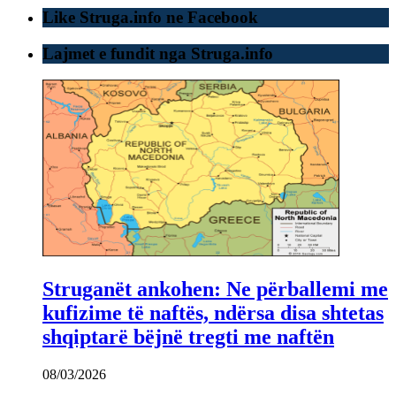
Like Struga.info ne Facebook
Lajmet e fundit nga Struga.info
Struganët ankohen: Ne përballemi me
kufizime të naftës, ndërsa disa shtetas
shqiptarë bëjnë tregti me naftën
08/03/2026