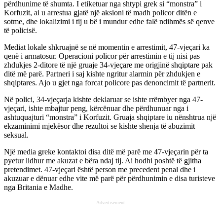
përdhunime të shumta. I etiketuar nga shtypi grek si “monstra” i
Korfuzit, ai u arrestua gjatë një aksioni të madh policor ditën e
sotme, dhe lokalizimi i tij u bë i mundur edhe falë ndihmës së qenve
të policisë.
Mediat lokale shkruajnë se në momentin e arrestimit, 47-vjeçari ka
qenë i armatosur. Operacioni policor për arrestimin e tij nisi pas
zhdukjes 2-ditore të një gruaje 34-vjeçare me origjinë shqiptare pak
ditë më parë. Partneri i saj kishte ngritur alarmin për zhdukjen e
shqiptares. Ajo u gjet nga forcat policore pas denoncimit të partnerit.
Në polici, 34-vjeçarja kishte deklaruar se ishte rrëmbyer nga 47-
vjeçari, ishte mbajtur peng, kërcënuar dhe përdhunuar nga i
ashtuquajturi “monstra” i Korfuzit. Gruaja shqiptare iu nënshtrua një
ekzaminimi mjekësor dhe rezultoi se kishte shenja të abuzimit
seksual.
Një media greke kontaktoi disa ditë më parë me 47-vjeçarin për ta
pyetur lidhur me akuzat e bëra ndaj tij. Ai hodhi poshtë të gjitha
pretendimet. 47-vjeçari është person me precedent penal dhe i
akuzuar e dënuar edhe vite më parë për përdhunimin e disa turisteve
nga Britania e Madhe.
Advertisement