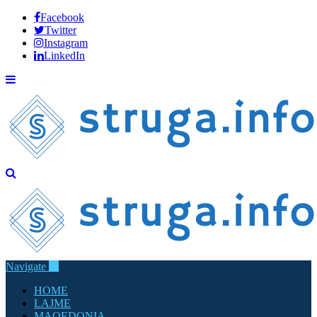
Facebook
Twitter
Instagram
LinkedIn
Navigate
HOME
LAJME
MAQEDONIA