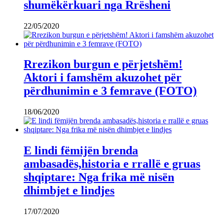
shumëkërkuari nga Rrësheni
22/05/2020
Rrezikon burgun e përjetshëm!
Aktori i famshëm akuzohet për
përdhunimin e 3 femrave (FOTO)
18/06/2020
E lindi fëmijën brenda
ambasadës,historia e rrallë e gruas
shqiptare: Nga frika më nisën
dhimbjet e lindjes
17/07/2020