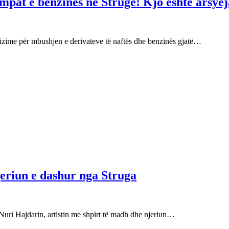
mpat e benzinës në Strugë! Kjo është arsyej
izime për mbushjen e derivateve të naftës dhe benzinës gjatë…
njeriun e dashur nga Struga
Nuri Hajdarin, artistin me shpirt të madh dhe njeriun…