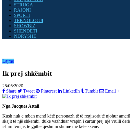
STRUGA
RAJONI
SPORTI
TEKNOLOGJI
SHOWBIZ
SHENDETI
NDRYSHE
Lajme
Ik prej shkëmbit
25/05/2020
Share
Tweet
Pinterest
LinkedIn
Tumblr
Email
+
Nga Jacques Attali
Kush nuk e mban mend këtë personazh të të regjisorit të njohur amerika
skajit të një shkëmbi, duke vazhduar vrapin i cartur prej një vrulli de
ishim fëmijë, të gjithë qeshnim shumë me këtë skenë.