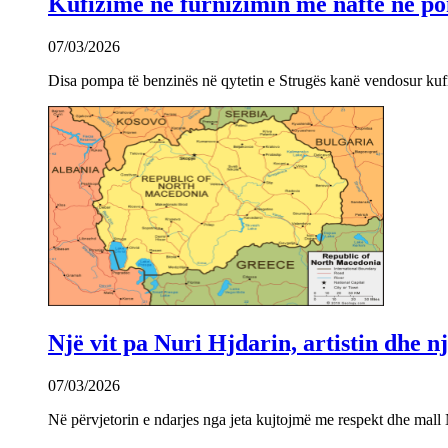
Kufizime në furnizimin me naftë në po
07/03/2026
Disa pompa të benzinës në qytetin e Strugës kanë vendosur kuf
Një vit pa Nuri Hjdarin, artistin dhe 
07/03/2026
Në përvjetorin e ndarjes nga jeta kujtojmë me respekt dhe mall 