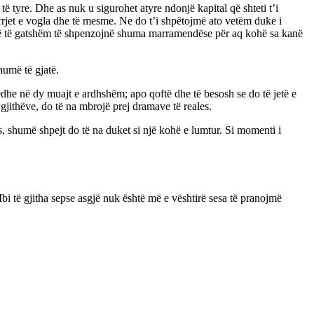
 tyre. Dhe as nuk u sigurohet atyre ndonjë kapital që shteti t’i
arrjet e vogla dhe të mesme. Ne do t’i shpëtojmë ato vetëm duke i
ë të të gatshëm të shpenzojnë shuma marramendëse për aq kohë sa kanë
humë të gjatë.
edhe në dy muajt e ardhshëm; apo qoftë dhe të besosh se do të jetë e
 gjithëve, do të na mbrojë prej dramave të reales.
s, shumë shpejt do të na duket si një kohë e lumtur. Si momenti i
i të gjitha sepse asgjë nuk është më e vështirë sesa të pranojmë