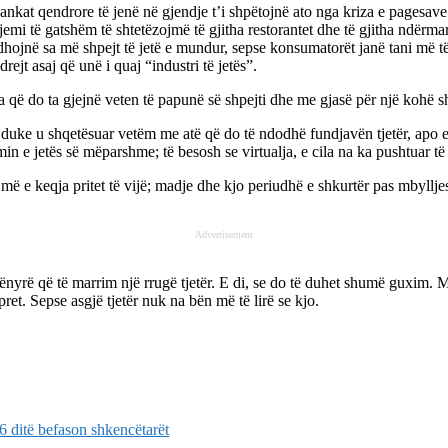
t qendrore të jenë në gjendje t’i shpëtojnë ato nga kriza e pagesave të
emi të gatshëm të shtetëzojmë të gjitha restorantet dhe të gjitha ndërm
rodhojnë sa më shpejt të jetë e mundur, sepse konsumatorët janë tani m
ejt asaj që unë i quaj “industri të jetës”.
ata që do ta gjejnë veten të papunë së shpejti dhe me gjasë për një kohë s
r duke u shqetësuar vetëm me atë që do të ndodhë fundjavën tjetër, apo 
in e jetës së mëparshme; të besosh se virtualja, e cila na ka pushtuar të
më e keqja pritet të vijë; madje dhe kjo periudhë e shkurtër pas mbyllje
Advertisement
yrë që të marrim një rrugë tjetër. E di, se do të duhet shumë guxim. Mb
pret. Sepse asgjë tjetër nuk na bën më të lirë se kjo.
16 ditë befason shkencëtarët