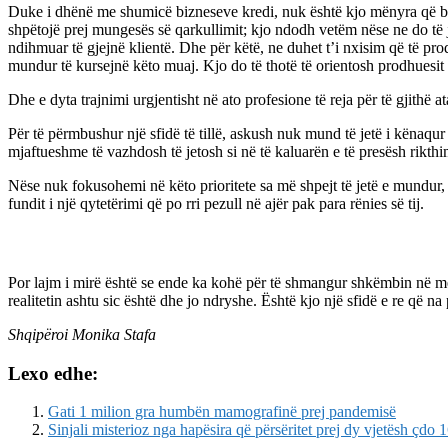
Duke i dhënë me shumicë bizneseve kredi, nuk është kjo mënyra që banka
shpëtojë prej mungesës së qarkullimit; kjo ndodh vetëm nëse ne do të j
ndihmuar të gjejnë klientë. Dhe për këtë, ne duhet t’i nxisim që të p
mundur të kursejnë këto muaj. Kjo do të thotë të orientosh prodhuesit dr
Dhe e dyta trajnimi urgjentisht në ato profesione të reja për të gjithë 
Për të përmbushur një sfidë të tillë, askush nuk mund të jetë i kënaqu
mjaftueshme të vazhdosh të jetosh si në të kaluarën e të presësh rikthim
Nëse nuk fokusohemi në këto prioritete sa më shpejt të jetë e mundur, 
fundit i një qytetërimi që po rri pezull në ajër pak para rënies së tij.
Por lajm i mirë është se ende ka kohë për të shmangur shkëmbin në mën
realitetin ashtu sic është dhe jo ndryshe. Është kjo një sfidë e re që na 
Shqipëroi Monika Stafa
Lexo edhe:
Gati 1 milion gra humbën mamografinë prej pandemisë
Sinjali misterioz nga hapësira që përsëritet prej dy vjetësh çdo 