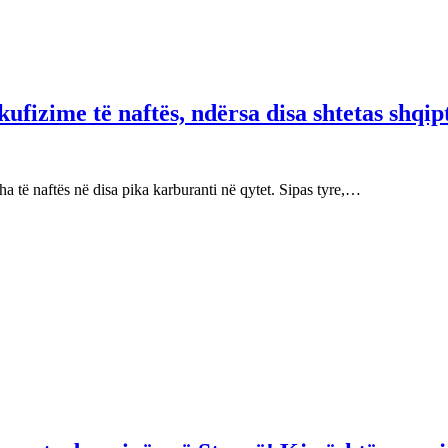
fizime të naftës, ndërsa disa shtetas shqip
 të naftës në disa pika karburanti në qytet. Sipas tyre,…