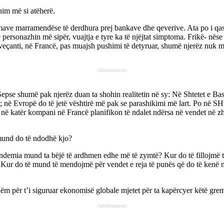
shim më si atëherë.
umave marramendëse të derdhura prej bankave dhe qeverive. Ata po i qas
e personazhin më sipër, vuajtja e tyre ka të njëjtat simptoma. Frikë- nës
çanti, në Francë, pas muajsh pushimi të detyruar, shumë njerëz nuk mun
Advertisement
. Sepse shumë pak njerëz duan ta shohin realitetin në sy: Në Shtetet e Bas
vitit; në Evropë do të jetë vështirë më pak se parashikimi më lart. Po në
 në katër kompani në Francë planifikon të ndalet ndërsa në vendet në zh
 mund do të ndodhë kjo?
pandemia mund ta bëjë të ardhmen edhe më të zymtë? Kur do të fillojmë 
s? Kur do të mund të mendojmë për vendet e reja të punës që do të kenë 
shëm për t’i siguruar ekonomisë globale mjetet për ta kapërcyer këtë gr
Advertisement