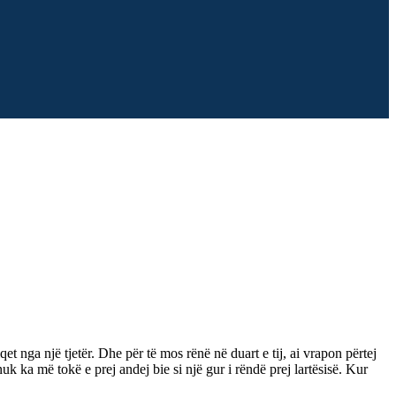
 nga një tjetër. Dhe për të mos rënë në duart e tij, ai vrapon përtej
k ka më tokë e prej andej bie si një gur i rëndë prej lartësisë. Kur