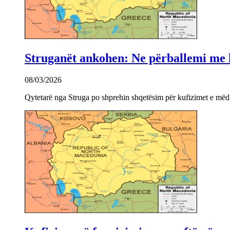
Struganët ankohen: Ne përballemi me ku
08/03/2026
Qytetarë nga Struga po shprehin shqetësim për kufizimet e mëdha