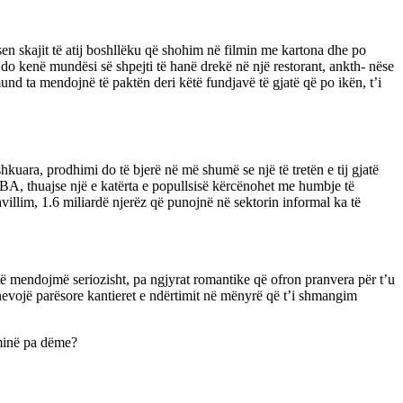
en skajit të atij boshllëku që shohim në filmin me kartona dhe po
e do kenë mundësi së shpejti të hanë drekë në një restorant, ankth- nëse
d ta mendojnë të paktën deri këtë fundjavë të gjatë që po ikën, t’i
hkuara, prodhimi do të bjerë në më shumë se një të tretën e tij gjatë
 SHBA, thuajse një e katërta e popullsisë kërcënohet me humbje të
villim, 1.6 miliardë njerëz që punojnë në sektorin informal ka të
të mendojmë seriozisht, pa ngjyrat romantike që ofron pranvera për t’u
nevojë parësore kantieret e ndërtimit në mënyrë që t’i shmangim
eminë pa dëme?