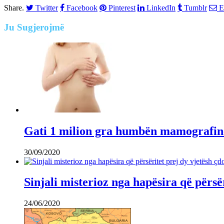
Share.
Twitter
Facebook
Pinterest
LinkedIn
Tumblr
E
Ju
Sugjerojmë
Gati 1 milion gra humbën mamografin
30/09/2020
Sinjali misterioz nga hapësira që përsë
24/06/2020