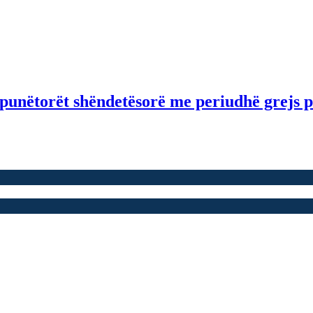
nëtorët shëndetësorë me periudhë grejs pr