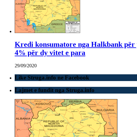
Kredi konsumatore nga Halkbank për pu
4% për dy vitet e para
29/09/2020
Like Struga.info ne Facebook
Lajmet e fundit nga Struga.info