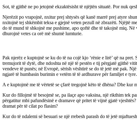
Sot, të gjithë ne po jetojmë ekzaktësisht të njëjtën situatë. Por nuk qe
Njerëzit po vrapojnë, nxitur prej shtysës që kanë marrë prej atyre sh
nxitojnë tej shkëmbit teksa e gjejnë veten pezull në zbrazëti. Njëjtë m
do të mund të shkojnë me pushime, apo qoftë dhe të takojnë miq. Në ve
dhurojnë vetes ca orë më shumë lumturie.
Pak njerëz e kuptojnë se ku do të na cojë kjo ‘rënie e lirë’ që na pret
tremujorit të dytë, dhe ndoshta në një të pestën e tij përgjatë gjithë 
vendeve të punës; në Evropë, sërish vështirë se do të jetë më pak. Një
ngjarë të humbasin burimin e vetëm të të ardhurave për familjet e tyre.
A e kuptojmë me të vërtetë se çfarë tregojnë këto të dhëna? Dhe kur
Kur do fillojmë të besojmë se, pa ilaçe apo vaksina, një rikthim tek 
përgatitur mbi pafundësinë e dramave që pritet të vijnë gjatë vjeshtë
dramat për të cilat po flasim?
Kur do të ndalemi së besuari se një rrebesh parash do të jetë mjaftue