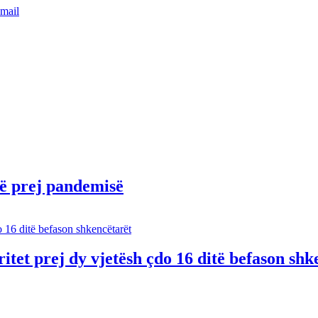
mail
ë prej pandemisë
ritet prej dy vjetësh çdo 16 ditë befason shk