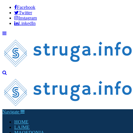
Facebook
Twitter
Instagram
LinkedIn
Navigate
HOME
LAJME
MAQEDONIA