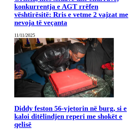
konkurrentja e AGT rrëfen
vështirësitë: Rris e vetme 2 vajzat me
nevoja të veçanta
11/11/2025
Diddy feston 56-vjetorin në burg, si e
kaloi ditëlindjen reperi me shokët e
qelisë