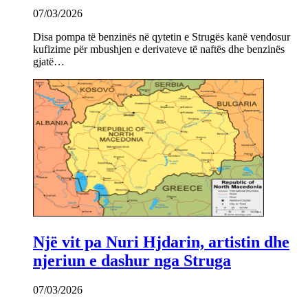
07/03/2026
Disa pompa të benzinës në qytetin e Strugës kanë vendosur
kufizime për mbushjen e derivateve të naftës dhe benzinës
gjatë…
Një vit pa Nuri Hjdarin, artistin dhe
njeriun e dashur nga Struga
07/03/2026