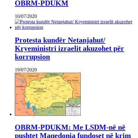
OBRM-PDUKM
10/07/2020
Protesta kundër Netanjahut/
Kryeministri izraelit akuzohet për
korrupsion
19/07/2020
OBRM-PDUKM: Me LSDM-në në
pushtet Maqedonia fundoset në krim