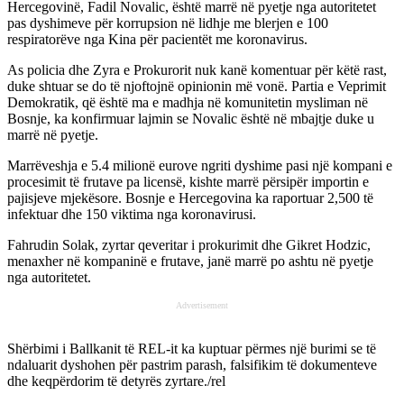
Hercegovinë, Fadil Novalic, është marrë në pyetje nga autoritetet
pas dyshimeve për korrupsion në lidhje me blerjen e 100
respiratorëve nga Kina për pacientët me koronavirus.
As policia dhe Zyra e Prokurorit nuk kanë komentuar për këtë rast,
duke shtuar se do të njoftojnë opinionin më vonë. Partia e Veprimit
Demokratik, që është ma e madhja në komunitetin mysliman në
Bosnje, ka konfirmuar lajmin se Novalic është në mbajtje duke u
marrë në pyetje.
Marrëveshja e 5.4 milionë eurove ngriti dyshime pasi një kompani e
procesimit të frutave pa licensë, kishte marrë përsipër importin e
pajisjeve mjekësore. Bosnje e Hercegovina ka raportuar 2,500 të
infektuar dhe 150 viktima nga koronavirusi.
Fahrudin Solak, zyrtar qeveritar i prokurimit dhe Gikret Hodzic,
menaxher në kompaninë e frutave, janë marrë po ashtu në pyetje
nga autoritetet.
Advertisement
Shërbimi i Ballkanit të REL-it ka kuptuar përmes një burimi se të
ndaluarit dyshohen për pastrim parash, falsifikim të dokumenteve
dhe keqpërdorim të detyrës zyrtare./rel