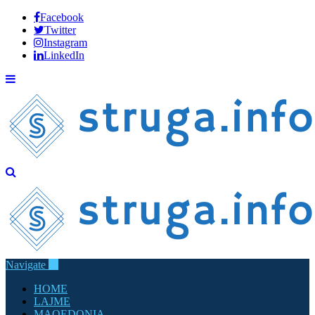
Facebook
Twitter
Instagram
LinkedIn
Navigate
HOME
LAJME
MAQEDONIA