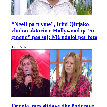
“Ngeli pa frymë”, Irini Qirjako
zbulon aktorin e Hollywood që “u
çmend” pas saj: Më ndaloi për foto
12/11/2025
Ornela, mes sfidave dhe ëndrrave,