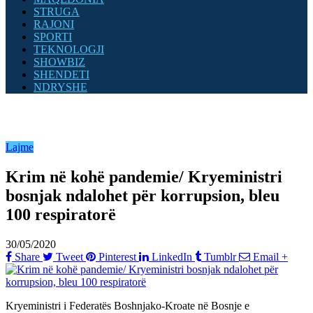
STRUGA
RAJONI
SPORTI
TEKNOLOGJI
SHOWBIZ
SHENDETI
NDRYSHE
Lajme
Krim në kohë pandemie/ Kryeministri
bosnjak ndalohet për korrupsion, bleu
100 respiratorë
30/05/2020
Share
Tweet
Pinterest
LinkedIn
Tumblr
Email
+
Kryeministri i Federatës Boshnjako-Kroate në Bosnje e