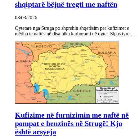
shqiptarë bëjnë tregti me naftën
08/03/2026
Qytetarë nga Struga po shprehin shqetësim për kufizimet e
mëdha të naftës në disa pika karburanti në qytet. Sipas tyre,…
Kufizime në furnizimin me naftë në
pompat e benzinës në Strugë! Kjo
është arsyeja