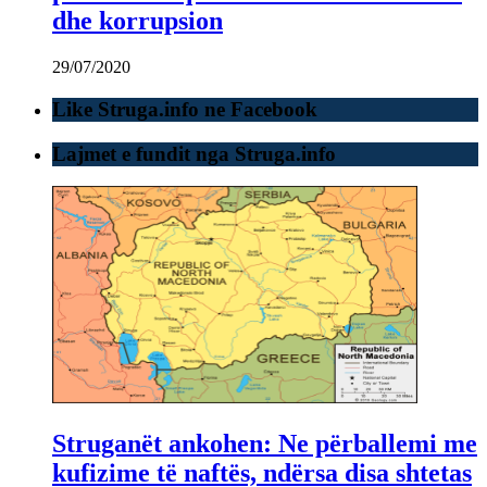
dhe korrupsion
29/07/2020
Like Struga.info ne Facebook
Lajmet e fundit nga Struga.info
Struganët ankohen: Ne përballemi me
kufizime të naftës, ndërsa disa shtetas