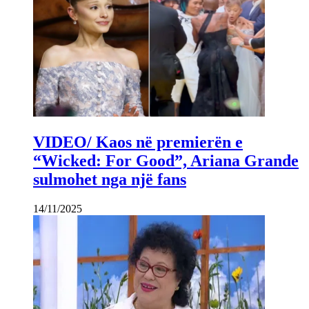
VIDEO/ Kaos në premierën e
“Wicked: For Good”, Ariana Grande
sulmohet nga një fans
14/11/2025