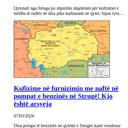
Qytetarë nga Struga po shprehin shqetësim për kufizimet e
mëdha të naftës në disa pika karburanti në qytet. Sipas tyre,…
Kufizime në furnizimin me naftë në
pompat e benzinës në Strugë! Kjo
është arsyeja
07/03/2026
Disa pompa të benzinës në qytetin e Strugës kanë vendosur