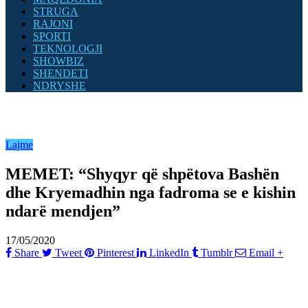
STRUGA
RAJONI
SPORTI
TEKNOLOGJI
SHOWBIZ
SHENDETI
NDRYSHE
Lajme
MEMET: “Shyqyr që shpëtova Bashën
dhe Kryemadhin nga fadroma se e kishin
ndarë mendjen”
17/05/2020
Share
Tweet
Pinterest
LinkedIn
Tumblr
Email
+