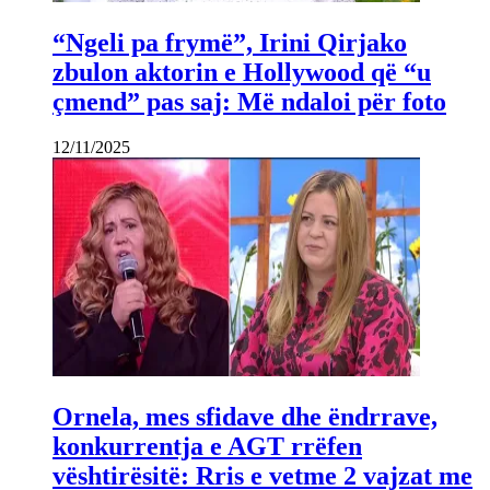
“Ngeli pa frymë”, Irini Qirjako
zbulon aktorin e Hollywood që “u
çmend” pas saj: Më ndaloi për foto
12/11/2025
Ornela, mes sfidave dhe ëndrrave,
konkurrentja e AGT rrëfen
vështirësitë: Rris e vetme 2 vajzat me