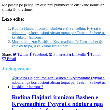
Më poshtë po përcjellim disa prej punimeve të cilat kanë ironizuar
situata të ndryshme.
Lexo edhe:
Rudina Hajdari ironizon Bashën e Kryemadhin: Fytyrat e
ndotura nga korrupsioni ofruan trupat për Teatrin. Sa herë ua
ka shkelur fadroma?
Murrizi ironizon Bashën e Kryemadhin: Te Teatri duhet të
ketë dy trupa, u ka kaluar rrota sipër
Share.
Twitter
Facebook
Pinterest
LinkedIn
Tumblr
Email
Ju
Sugjerojmë
Rudina Hajdari ironizon Bashën e
Kryemadhin: Fytyrat e ndotura nga