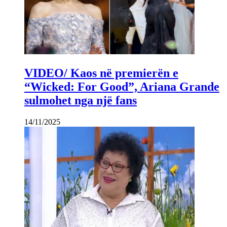
VIDEO/ Kaos në premierën e
“Wicked: For Good”, Ariana Grande
sulmohet nga një fans
14/11/2025