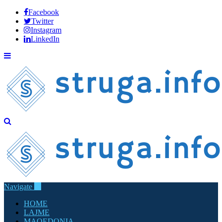
Facebook
Twitter
Instagram
LinkedIn
Navigate
HOME
LAJME
MAQEDONIA