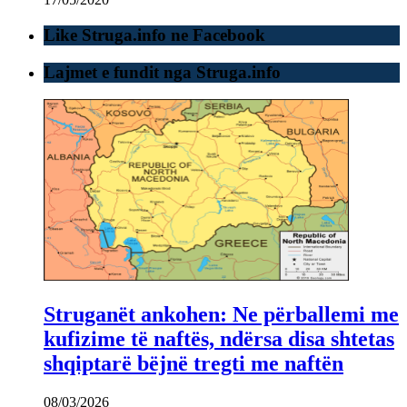
Like Struga.info ne Facebook
Lajmet e fundit nga Struga.info
Struganët ankohen: Ne përballemi me
kufizime të naftës, ndërsa disa shtetas
shqiptarë bëjnë tregti me naftën
08/03/2026