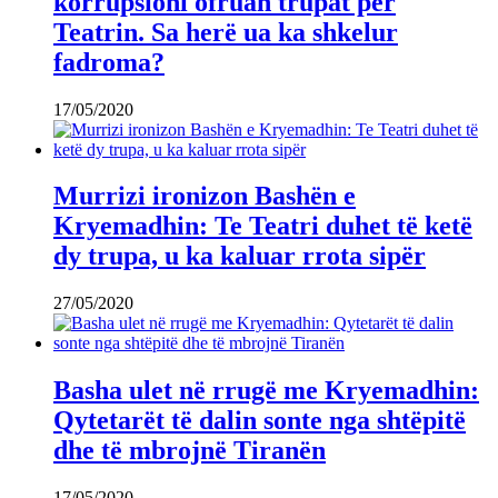
korrupsioni ofruan trupat për
Teatrin. Sa herë ua ka shkelur
fadroma?
17/05/2020
Murrizi ironizon Bashën e
Kryemadhin: Te Teatri duhet të ketë
dy trupa, u ka kaluar rrota sipër
27/05/2020
Basha ulet në rrugë me Kryemadhin:
Qytetarët të dalin sonte nga shtëpitë
dhe të mbrojnë Tiranën
17/05/2020