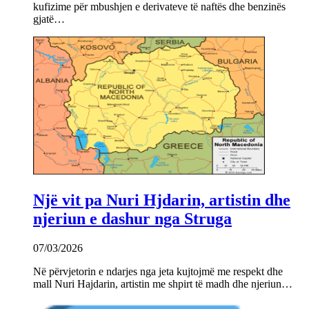
kufizime për mbushjen e derivateve të naftës dhe benzinës
gjatë…
Një vit pa Nuri Hjdarin, artistin dhe
njeriun e dashur nga Struga
07/03/2026
Në përvjetorin e ndarjes nga jeta kujtojmë me respekt dhe
mall Nuri Hajdarin, artistin me shpirt të madh dhe njeriun…