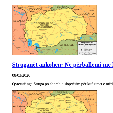
Struganët ankohen: Ne përballemi me ku
08/03/2026
Qytetarë nga Struga po shprehin shqetësim për kufizimet e mëdha