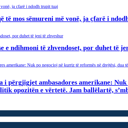
ë të mos sëmureni më vonë, ja çfarë i ndodh
se e ndihmoni të zhvendoset, por duhet të je
ta i përgjigjet ambasadores amerikane: Nuk 
olitik opozitën e vërtetë. Jam ballëlartë, s’m