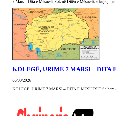
7 Mars – Dita e Mësuesit Sot, në Ditën e Mësuesit, e kujtoj m
KOLEGË, URIME 7 MARSI – DITA 
06/03/2026
KOLEGË, URIME 7 MARSI – DITA E MËSUESIT Sa herë që e 