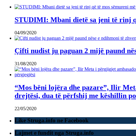
STUDIMI: Mbani dietë sa jeni të rinj q
04/09/2020
Çifti nudist ju paguan 2 mijë paund në
31/08/2020
“Mos bëni lojëra dhe pazare”, Ilir Me
drejtësi, dua të përfshij me këshillin p
22/05/2020
Like Struga.info ne Facebook
Lajmet e fundit nga Struga.info