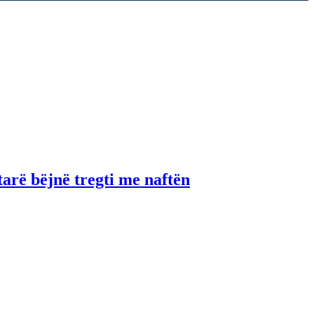
tarë bëjnë tregti me naftën