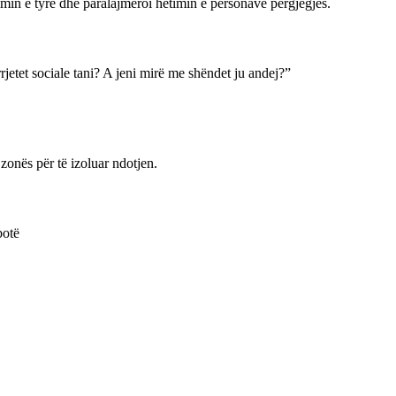
gimin e tyre dhe paralajmëroi hetimin e personave përgjegjës.
etet sociale tani? A jeni mirë me shëndet ju andej?”
zonës për të izoluar ndotjen.
botë