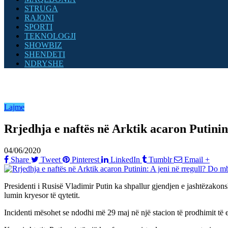
STRUGA
RAJONI
SPORTI
TEKNOLOGJI
SHOWBIZ
SHENDETI
NDRYSHE
Lajme
Rrjedhja e naftës në Arktik acaron Putinin
04/06/2020
Share
Tweet
Pinterest
LinkedIn
Tumblr
Email
+
Presidenti i Rusisë Vladimir Putin ka shpallur gjendjen e jashtëzakonsh
lumin kryesor të qytetit.
Incidenti mësohet se ndodhi më 29 maj në një stacion të prodhimit të e