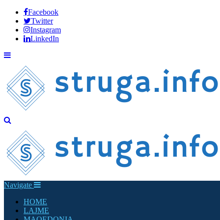
Facebook
Twitter
Instagram
LinkedIn
Navigate
HOME
LAJME
MAQEDONIA