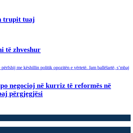
 trupit tuaj
ni të zhveshur
po negocioj në kurriz të reformës në
baj përgjegjësi