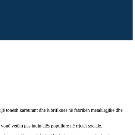
mijë tonësh karburant dhe lubrifikues në fabrikën metalurgjike dhe
vonë vetëm pas indinjatës popullore në rrjetet sociale.