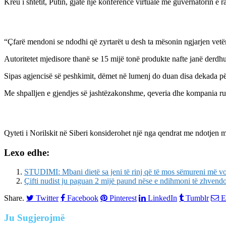
Kreu i shtetit, Putin, gjatë një konference virtuale me guvernatorin e 
“Çfarë mendoni se ndodhi që zyrtarët u desh ta mësonin ngjarjen vetëm
Autoritetet mjedisore thanë se 15 mijë tonë produkte nafte janë derdh
Sipas agjencisë së peshkimit, dëmet në lumenj do duan disa dekada për
Me shpalljen e gjendjes së jashtëzakonshme, qeveria dhe kompania ruse 
Qyteti i Norilskit në Siberi konsiderohet një nga qendrat me ndotjen më
Lexo edhe:
STUDIMI: Mbani dietë sa jeni të rinj që të mos sëmureni më vonë
Çifti nudist ju paguan 2 mijë paund nëse e ndihmoni të zhvendos
Share.
Twitter
Facebook
Pinterest
LinkedIn
Tumblr
E
Ju
Sugjerojmë