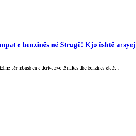
mpat e benzinës në Strugë! Kjo është arsyej
izime për mbushjen e derivateve të naftës dhe benzinës gjatë…