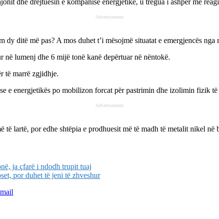
rajonit dhe drejtuesin e kompanisë energjetike, u tregua i ashpër me rea
Advertisement
 dy ditë më pas? A mos duhet t’i mësojmë situatat e emergjencës nga rrj
ur në lumenj dhe 6 mijë tonë kanë depërtuar në nëntokë.
 të marrë zgjidhje.
e energjetikës po mobilizon forcat për pastrimin dhe izolimin fizik të 
Advertisement
 të lartë, por edhe shtëpia e prodhuesit më të madh të metalit nikel në 
, ja çfarë i ndodh trupit tuaj
et, por duhet të jeni të zhveshur
mail