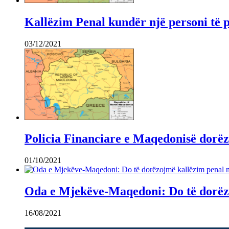
Kallëzim Penal kundër një personi të 
03/12/2021
Policia Financiare e Maqedonisë dorëzo
01/10/2021
Oda e Mjekëve-Maqedoni: Do të dorëzo
16/08/2021