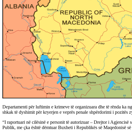
Departamenti për luftimin e krimeve të organizuara dhe të rënda ka ngr
shkak të dyshimit për kryerjen e veprës penale shpërdorimi i pozitës zy
“I raportuari në cilësinë e personit të autorizuar – Drejtor i Agjenci
Publik, me çka është dëmtuar Buxheti i Republikës së Maqedonisë së