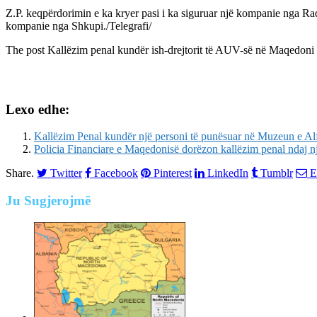
Z.P. keqpërdorimin e ka kryer pasi i ka siguruar një kompanie nga Rad
kompanie nga Shkupi./Telegrafi/
The post
Kallëzim penal kundër ish-drejtorit të AUV-së në Maqedoni
Lexo edhe:
Kallëzim Penal kundër një personi të punësuar në Muzeun e Alf
Policia Financiare e Maqedonisë dorëzon kallëzim penal ndaj një
Share.
Twitter
Facebook
Pinterest
LinkedIn
Tumblr
E
Ju
Sugjerojmë