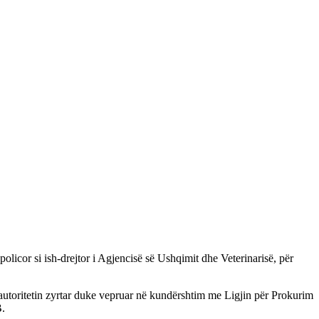
olicor si ish-drejtor i Agjencisë së Ushqimit dhe Veterinarisë, për
e autoritetin zyrtar duke vepruar në kundërshtim me Ligjin për Prokurim
B.