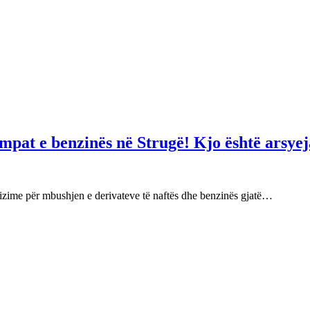
mpat e benzinës në Strugë! Kjo është arsyej
izime për mbushjen e derivateve të naftës dhe benzinës gjatë…