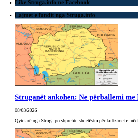
Like Struga.info ne Facebook
Lajmet e fundit nga Struga.info
Struganët ankohen: Ne përballemi me ku
08/03/2026
Qytetarë nga Struga po shprehin shqetësim për kufizimet e mëdha