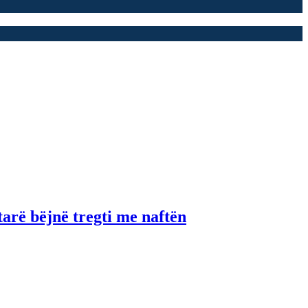
tarë bëjnë tregti me naftën