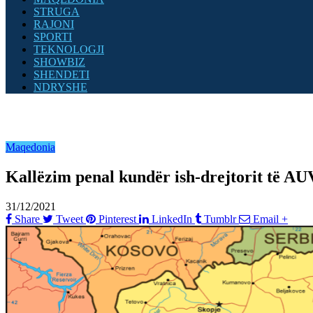
STRUGA
RAJONI
SPORTI
TEKNOLOGJI
SHOWBIZ
SHENDETI
NDRYSHE
Maqedonia
Kallëzim penal kundër ish-drejtorit të A
31/12/2021
Share
Tweet
Pinterest
LinkedIn
Tumblr
Email
+