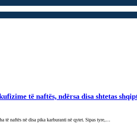
fizime të naftës, ndërsa disa shtetas shqip
 të naftës në disa pika karburanti në qytet. Sipas tyre,…