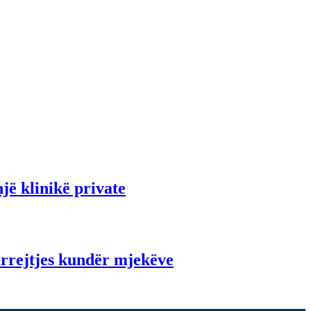
jë klinikë private
rrejtjes kundër mjekëve