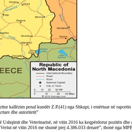
itur kallëzim penal kundër Z.P.(41) nga Shkupi, i emërtuar në raportin p
rtare dhe autoritetit”
së së Ushqimit dhe Veterinarisë, në vitin 2016 ka keqpërdorur pozitën dh
 Veriut në vitin 2016 me shumë prej 4.386.033 denarë”, thonë nga MP