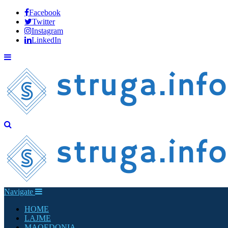
Facebook
Twitter
Instagram
LinkedIn
Navigate
HOME
LAJME
MAQEDONIA