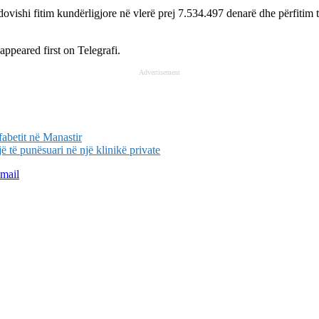
ovishi fitim kundërligjore në vlerë prej 7.534.497 denarë dhe përfitim 
appeared first on
Telegrafi
.
Advertisement
abetit në Manastir
 të punësuari në një klinikë private
mail