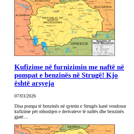
Kufizime në furnizimin me naftë në
pompat e benzinës në Strugë! Kjo
është arsyeja
07/03/2026
Disa pompa të benzinës në qytetin e Strugës kanë vendosur
kufizime për mbushjen e derivateve të naftës dhe benzinës
gjatë…