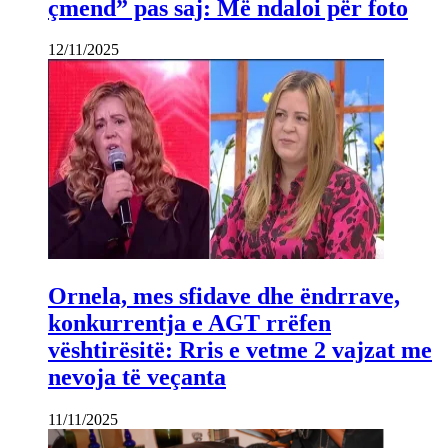
çmend” pas saj: Më ndaloi për foto
12/11/2025
Ornela, mes sfidave dhe ëndrrave,
konkurrentja e AGT rrëfen
vështirësitë: Rris e vetme 2 vajzat me
nevoja të veçanta
11/11/2025