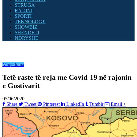
STRUGA
RAJONI
SPORTI
TEKNOLOGJI
SHOWBIZ
SHENDETI
NDRYSHE
Maqedonia
Tetë raste të reja me Covid-19 në rajonin
e Gostivarit
05/06/2020
Share
Tweet
Pinterest
LinkedIn
Tumblr
Email
+