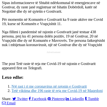
Sipas informacioneve të Shtabit ndërkomunal të emergjencave në
Gostivar, dy raste janë regjistruar në fshatin Dobërdoll, katër në
Negotinë dhe dy në qytetin e Gostivarit.
Për momentin në Komunën e Gostivarit ka 9 raste aktive me Covid
19, kurse në Komunën e Vrapçishtit 11.
Nga fillimi i pandemisë në rajonin e Gostivarit janë testuar 438
persona, prej ku 41 persona dolën pozitiv, 19 në Gostivar, 20 në
Vrapçisht dhe dy në Komunën e Mavrovës. Tre persona fatkeqësisht
nuk i mbijetuan koronavirusit, një në Gostivar dhe dy në Vrapçisht
Advertisement
The post
Tetë raste të reja me Covid-19 në rajonin e Gostivarit
appeared first on
Telegrafi
.
Lexo edhe:
Një rast i ri me coronavirus në rajonin e Gostivarit
Tetë viktima dhe 196 raste të reja me Covid-19 në Maqedoni
Share.
Twitter
Facebook
Pinterest
LinkedIn
Tumblr
Email