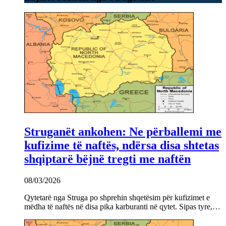
Struganët ankohen: Ne përballemi me
kufizime të naftës, ndërsa disa shtetas
shqiptarë bëjnë tregti me naftën
08/03/2026
Qytetarë nga Struga po shprehin shqetësim për kufizimet e
mëdha të naftës në disa pika karburanti në qytet. Sipas tyre,…