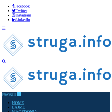
Facebook
Twitter
Instagram
LinkedIn
Navigate
HOME
LAJME
MAQEDONIA