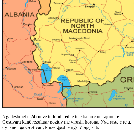
Nga testimet e 24 orëve të fundit edhe tetë banorë në rajonin e
Gostivarit kanë rezultuar pozitiv me virusin korona. Nga raste e reja,
dy janë nga Gostivari, kurse gjashtë nga Vrapçishti.