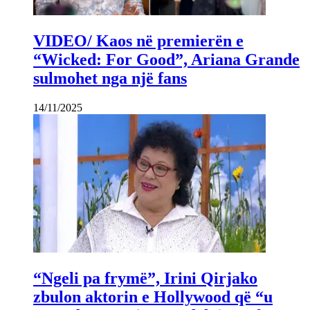
VIDEO/ Kaos në premierën e
“Wicked: For Good”, Ariana Grande
sulmohet nga një fans
14/11/2025
“Ngeli pa frymë”, Irini Qirjako
zbulon aktorin e Hollywood që “u