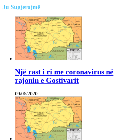
Ju
Sugjerojmë
Një rast i ri me coronavirus në
rajonin e Gostivarit
09/06/2020