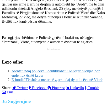
qëlluar me armë zjarri në drejtim të automjetit tip “Audi”, me të cilin
udhëtonin shtetasit Angjelo Breshani, 25 vjeç, me detyrë punonjës i
Patrullës së Përgjithshme në Komisariatin e Policisë Vlorë dhe Nako
Mehmetaj, 27 vjeç, me detyrë punonjës i Policisë Kufitare Sarandë,
të cilët nuk kanë pësuar dëmtime.
Pas ngjarjes shërbimet e Policisë gjetën të braktisur, në lagjen
“Partizani”, Vlorë, automjetin e autorit të dyshuar të ngjarjes.
Advertisement
Lexo edhe:
Atentati ndaj policëve/ Identifikohet 37-vjeçari vlonjat, por
ende nuk është kapur
E fundit/ Të shtëna me armë zjarri ndaj dy policëve në Vlorë
Share.
Twitter
Facebook
Pinterest
LinkedIn
Tumblr
Email
Ju
Sugjerojmë