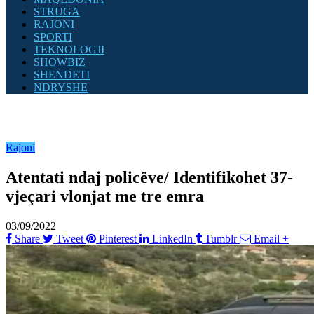
STRUGA
RAJONI
SPORTI
TEKNOLOGJI
SHOWBIZ
SHENDETI
NDRYSHE
Rajoni
Atentati ndaj policëve/ Identifikohet 37-
vjeçari vlonjat me tre emra
03/09/2022
Share
Tweet
Pinterest
LinkedIn
Tumblr
Email
+