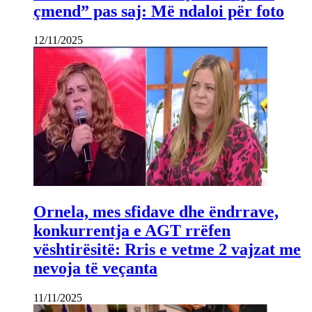
çmend” pas saj: Më ndaloi për foto
12/11/2025
Ornela, mes sfidave dhe ëndrrave,
konkurrentja e AGT rrëfen
vështirësitë: Rris e vetme 2 vajzat me
nevoja të veçanta
11/11/2025