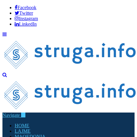
Facebook
Twitter
Instagram
LinkedIn
Navigate
HOME
LAJME
MAQEDONIA