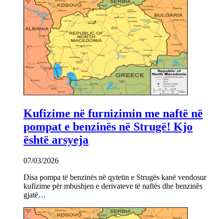
Kufizime në furnizimin me naftë në
pompat e benzinës në Strugë! Kjo
është arsyeja
07/03/2026
Disa pompa të benzinës në qytetin e Strugës kanë vendosur
kufizime për mbushjen e derivateve të naftës dhe benzinës
gjatë…