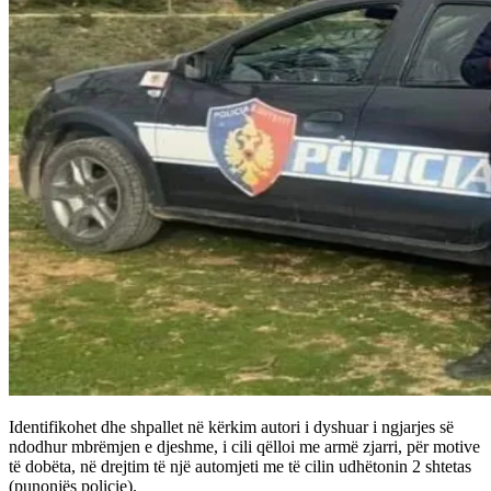
Identifikohet dhe shpallet në kërkim autori i dyshuar i ngjarjes së
ndodhur mbrëmjen e djeshme, i cili qëlloi me armë zjarri, për motive
të dobëta, në drejtim të një automjeti me të cilin udhëtonin 2 shtetas
(punonjës policie).