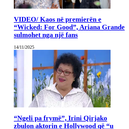
VIDEO/ Kaos në premierën e
“Wicked: For Good”, Ariana Grande
sulmohet nga një fans
14/11/2025
“Ngeli pa frymë”, Irini Qirjako
zbulon aktorin e Hollywood që “u