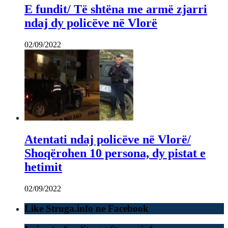
E fundit/ Të shtëna me armë zjarri
ndaj dy policëve në Vlorë
02/09/2022
Atentati ndaj policëve në Vlorë/
Shoqërohen 10 persona, dy pistat e
hetimit
02/09/2022
Like Struga.info ne Facebook