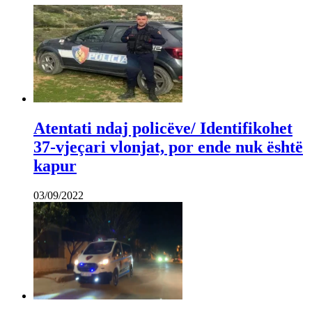
Atentati ndaj policëve/ Identifikohet
37-vjeçari vlonjat, por ende nuk është
kapur
03/09/2022