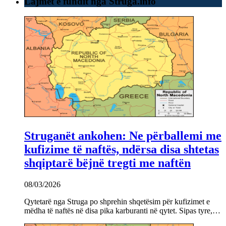
Lajmet e fundit nga Struga.info
Struganët ankohen: Ne përballemi me
kufizime të naftës, ndërsa disa shtetas
shqiptarë bëjnë tregti me naftën
08/03/2026
Qytetarë nga Struga po shprehin shqetësim për kufizimet e
mëdha të naftës në disa pika karburanti në qytet. Sipas tyre,…