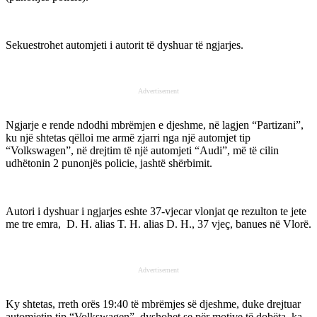
Sekuestrohet automjeti i autorit të dyshuar të ngjarjes.
Advertisement
Ngjarje e rende ndodhi mbrëmjen e djeshme, në lagjen “Partizani”,
ku një shtetas qëlloi me armë zjarri nga një automjet tip
“Volkswagen”, në drejtim të një automjeti “Audi”, më të cilin
udhëtonin 2 punonjës policie, jashtë shërbimit.
Autori i dyshuar i ngjarjes eshte 37-vjecar vlonjat qe rezulton te jete
me tre emra, D. H. alias T. H. alias D. H., 37 vjeç, banues në Vlorë.
Advertisement
Ky shtetas, rreth orës 19:40 të mbrëmjes së djeshme, duke drejtuar
automjetin tip “Volkswagen”, dyshohet se për motive të dobëta, ka