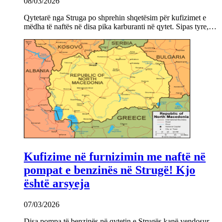
08/03/2026
Qytetarë nga Struga po shprehin shqetësim për kufizimet e
mëdha të naftës në disa pika karburanti në qytet. Sipas tyre,…
Kufizime në furnizimin me naftë në
pompat e benzinës në Strugë! Kjo
është arsyeja
07/03/2026
Disa pompa të benzinës në qytetin e Strugës kanë vendosur