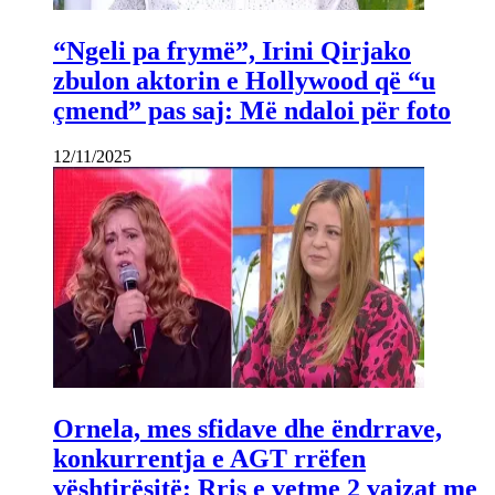
“Ngeli pa frymë”, Irini Qirjako
zbulon aktorin e Hollywood që “u
çmend” pas saj: Më ndaloi për foto
12/11/2025
Ornela, mes sfidave dhe ëndrrave,
konkurrentja e AGT rrëfen
vështirësitë: Rris e vetme 2 vajzat me