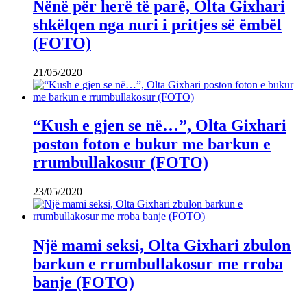
Nënë për herë të parë, Olta Gixhari
shkëlqen nga nuri i pritjes së ëmbël
(FOTO)
21/05/2020
“Kush e gjen se në…”, Olta Gixhari
poston foton e bukur me barkun e
rrumbullakosur (FOTO)
23/05/2020
Një mami seksi, Olta Gixhari zbulon
barkun e rrumbullakosur me rroba
banje (FOTO)