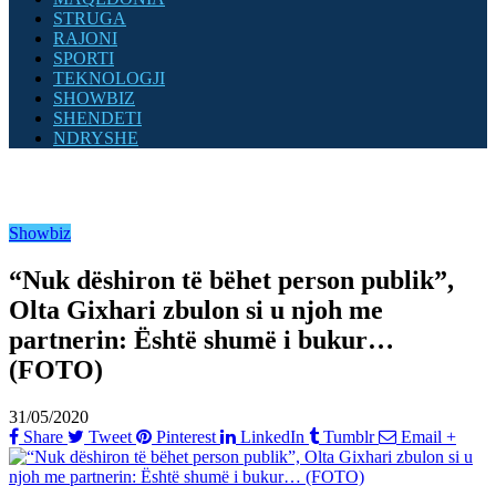
STRUGA
RAJONI
SPORTI
TEKNOLOGJI
SHOWBIZ
SHENDETI
NDRYSHE
Showbiz
“Nuk dëshiron të bëhet person publik”,
Olta Gixhari zbulon si u njoh me
partnerin: Është shumë i bukur…
(FOTO)
31/05/2020
Share
Tweet
Pinterest
LinkedIn
Tumblr
Email
+