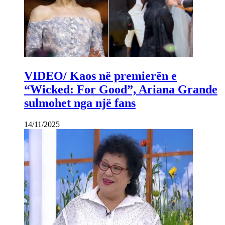
VIDEO/ Kaos në premierën e
“Wicked: For Good”, Ariana Grande
sulmohet nga një fans
14/11/2025