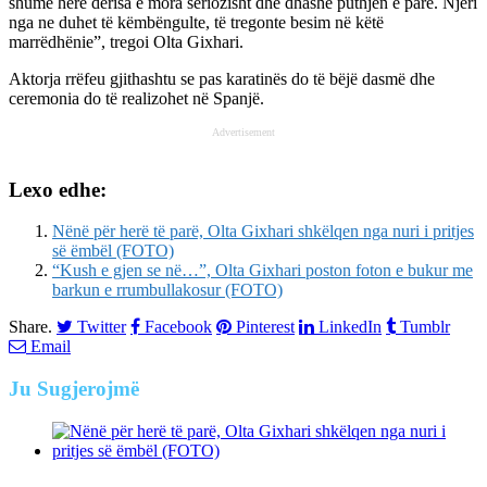
shumë herë derisa e mora seriozisht dhe dhashë puthjen e parë. Njëri
nga ne duhet të këmbëngulte, të tregonte besim në këtë
marrëdhënie”, tregoi Olta Gixhari.
Aktorja rrëfeu gjithashtu se pas karatinës do të bëjë dasmë dhe
ceremonia do të realizohet në Spanjë.
Advertisement
Lexo edhe:
Nënë për herë të parë, Olta Gixhari shkëlqen nga nuri i pritjes
së ëmbël (FOTO)
“Kush e gjen se në…”, Olta Gixhari poston foton e bukur me
barkun e rrumbullakosur (FOTO)
Share.
Twitter
Facebook
Pinterest
LinkedIn
Tumblr
Email
Ju
Sugjerojmë