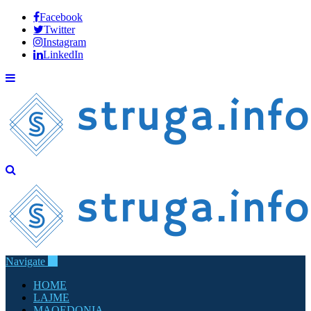
Facebook
Twitter
Instagram
LinkedIn
Navigate
HOME
LAJME
MAQEDONIA