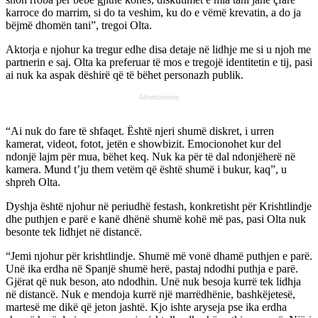
karroce do marrim, si do ta veshim, ku do e vëmë krevatin, a do ja
bëjmë dhomën tani”, tregoi Olta.
Aktorja e njohur ka tregur edhe disa detaje në lidhje me si u njoh me
partnerin e saj. Olta ka preferuar të mos e tregojë identitetin e tij, pasi
ai nuk ka aspak dëshirë që të bëhet personazh publik.
Advertisement
“Ai nuk do fare të shfaqet. Është njeri shumë diskret, i urren
kamerat, videot, fotot, jetën e showbizit. Emocionohet kur del
ndonjë lajm për mua, bëhet keq. Nuk ka për të dal ndonjëherë në
kamera. Mund t’ju them vetëm që është shumë i bukur, kaq”, u
shpreh Olta.
Dyshja është njohur në periudhë festash, konkretisht për Krishtlindje
dhe puthjen e parë e kanë dhënë shumë kohë më pas, pasi Olta nuk
besonte tek lidhjet në distancë.
“Jemi njohur për krishtlindje. Shumë më vonë dhamë puthjen e parë.
Unë ika erdha në Spanjë shumë herë, pastaj ndodhi puthja e parë.
Gjërat që nuk beson, ato ndodhin. Unë nuk besoja kurrë tek lidhja
në distancë. Nuk e mendoja kurrë një marrëdhënie, bashkëjetesë,
martesë me dikë që jeton jashtë. Kjo ishte aryseja pse ika erdha