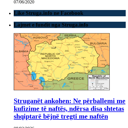
07/06/2020
Like Struga.info ne Facebook
Lajmet e fundit nga Struga.info
Struganët ankohen: Ne përballemi me
kufizime të naftës, ndërsa disa shtetas
shqiptarë bëjnë tregti me naftën