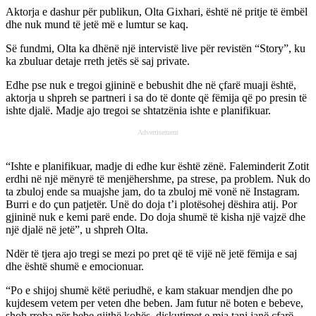
Aktorja e dashur për publikun, Olta Gixhari, është në pritje të ëmbël
dhe nuk mund të jetë më e lumtur se kaq.
Së fundmi, Olta ka dhënë një intervistë live për revistën “Story”, ku
ka zbuluar detaje rreth jetës së saj private.
Edhe pse nuk e tregoi gjininë e bebushit dhe në çfarë muaji është,
aktorja u shpreh se partneri i sa do të donte që fëmija që po presin të
ishte djalë. Madje ajo tregoi se shtatzënia ishte e planifikuar.
Advertisement
“Ishte e planifikuar, madje di edhe kur është zënë. Faleminderit Zotit
erdhi në një mënyrë të menjëhershme, pa strese, pa problem. Nuk do
ta zbuloj ende sa muajshe jam, do ta zbuloj më vonë në Instagram.
Burri e do çun patjetër. Unë do doja t’i plotësohej dëshira atij. Por
gjininë nuk e kemi parë ende. Do doja shumë të kisha një vajzë dhe
një djalë në jetë”, u shpreh Olta.
Ndër të tjera ajo tregi se mezi po pret që të vijë në jetë fëmija e saj
dhe është shumë e emocionuar.
“Po e shijoj shumë këtë periudhë, e kam stakuar mendjen dhe po
kujdesem vetem per veten dhe beben. Jam futur në boten e bebeve,
shoh rroba për bebe gjithë kohës, diskutimet e mia tani janë çfarë