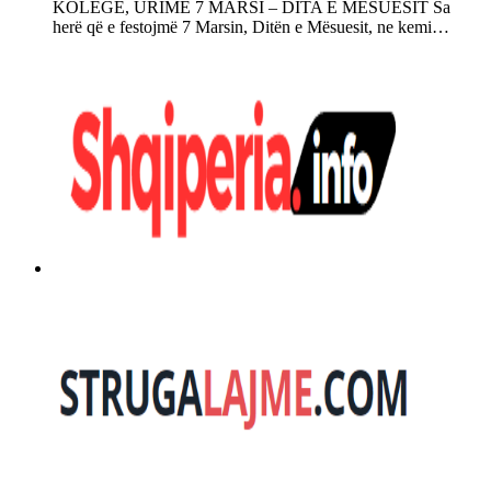
KOLEGË, URIME 7 MARSI – DITA E MËSUESIT Sa
herë që e festojmë 7 Marsin, Ditën e Mësuesit, ne kemi…