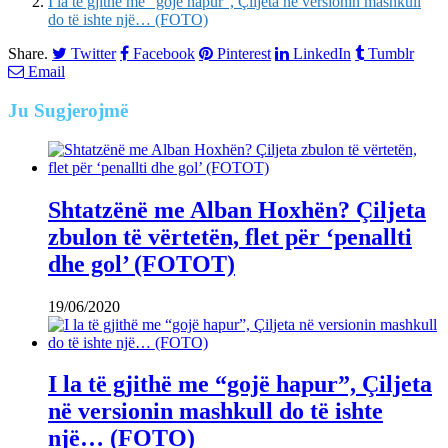
I la të gjithë me “gojë hapur”, Çiljeta në versionin mashkull
do të ishte një… (FOTO)
Share.
Twitter
Facebook
Pinterest
LinkedIn
Tumblr
Email
Ju
Sugjerojmë
Shtatzënë me Alban Hoxhën? Çiljeta
zbulon të vërtetën, flet për ‘penallti
dhe gol’ (FOTOT)
19/06/2020
I la të gjithë me “gojë hapur”, Çiljeta
në versionin mashkull do të ishte
një… (FOTO)