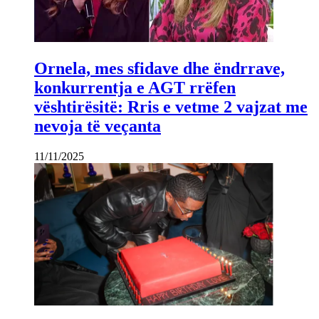
Ornela, mes sfidave dhe ëndrrave,
konkurrentja e AGT rrëfen
vështirësitë: Rris e vetme 2 vajzat me
nevoja të veçanta
11/11/2025