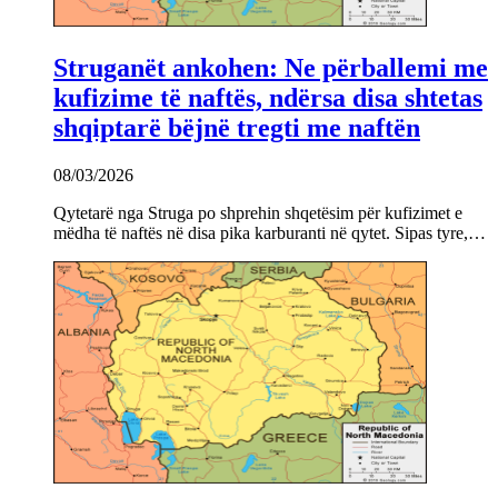
Struganët ankohen: Ne përballemi me
kufizime të naftës, ndërsa disa shtetas
shqiptarë bëjnë tregti me naftën
08/03/2026
Qytetarë nga Struga po shprehin shqetësim për kufizimet e
mëdha të naftës në disa pika karburanti në qytet. Sipas tyre,…