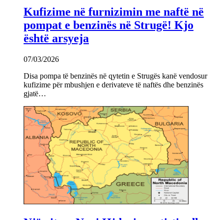
Kufizime në furnizimin me naftë në
pompat e benzinës në Strugë! Kjo
është arsyeja
07/03/2026
Disa pompa të benzinës në qytetin e Strugës kanë vendosur
kufizime për mbushjen e derivateve të naftës dhe benzinës
gjatë…