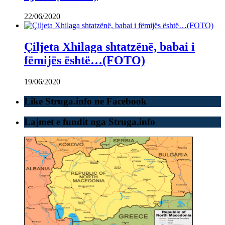
22/06/2020
Çiljeta Xhilaga shtatzënë, babai i
fëmijës është…(FOTO)
19/06/2020
Like Struga.info ne Facebook
Lajmet e fundit nga Struga.info