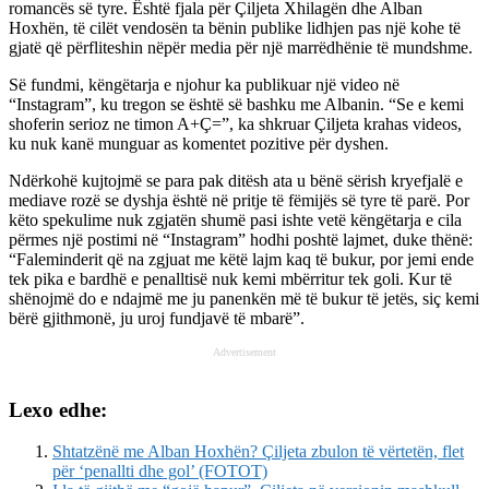
romancës së tyre. Është fjala për Çiljeta Xhilagën dhe Alban
Hoxhën, të cilët vendosën ta bënin publike lidhjen pas një kohe të
gjatë që përfliteshin nëpër media për një marrëdhënie të mundshme.
Së fundmi, këngëtarja e njohur ka publikuar një video në
“Instagram”, ku tregon se është së bashku me Albanin. “Se e kemi
shoferin serioz ne timon
A+Ç=
”, ka shkruar Çiljeta krahas videos,
ku nuk kanë munguar as komentet pozitive për dyshen.
Ndërkohë kujtojmë se para pak ditësh ata u bënë sërish kryefjalë e
mediave rozë se dyshja është në pritje të fëmijës së tyre të parë. Por
këto spekulime nuk zgjatën shumë pasi ishte vetë këngëtarja e cila
përmes një postimi në “Instagram” hodhi poshtë lajmet, duke thënë:
“Faleminderit që na zgjuat me këtë lajm kaq të bukur, por jemi ende
tek pika e bardhë e penalltisë nuk kemi mbërritur tek goli. Kur të
shënojmë do e ndajmë me ju panenkën më të bukur të jetës, siç kemi
bërë gjithmonë, ju uroj fundjavë të mbarë”.
Advertisement
Lexo edhe:
Shtatzënë me Alban Hoxhën? Çiljeta zbulon të vërtetën, flet
për ‘penallti dhe gol’ (FOTOT)