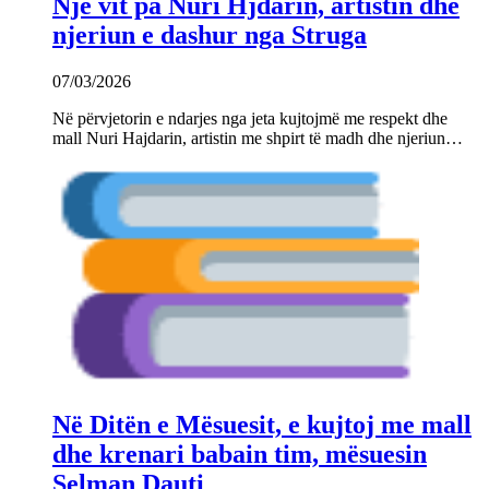
Një vit pa Nuri Hjdarin, artistin dhe
njeriun e dashur nga Struga
07/03/2026
Në përvjetorin e ndarjes nga jeta kujtojmë me respekt dhe
mall Nuri Hajdarin, artistin me shpirt të madh dhe njeriun…
Në Ditën e Mësuesit, e kujtoj me mall
dhe krenari babain tim, mësuesin
Selman Dauti