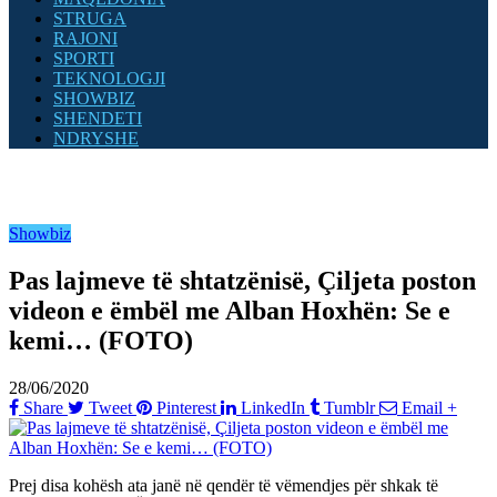
STRUGA
RAJONI
SPORTI
TEKNOLOGJI
SHOWBIZ
SHENDETI
NDRYSHE
Showbiz
Pas lajmeve të shtatzënisë, Çiljeta poston
videon e ëmbël me Alban Hoxhën: Se e
kemi… (FOTO)
28/06/2020
Share
Tweet
Pinterest
LinkedIn
Tumblr
Email
+
Prej disa kohësh ata janë në qendër të vëmendjes për shkak të