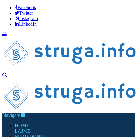
Facebook
Twitter
Instagram
LinkedIn
Navigate
HOME
LAJME
MAQEDONIA