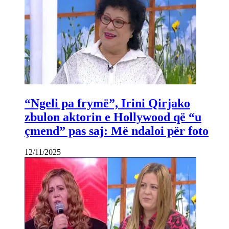
“Ngeli pa frymë”, Irini Qirjako
zbulon aktorin e Hollywood që “u
çmend” pas saj: Më ndaloi për foto
12/11/2025