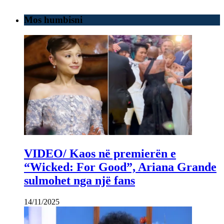
Mos humbisni
VIDEO/ Kaos në premierën e
“Wicked: For Good”, Ariana Grande
sulmohet nga një fans
14/11/2025