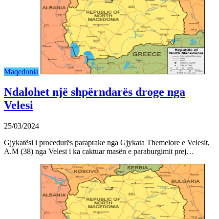
Maqedonia
Ndalohet një shpërndarës droge nga
Velesi
25/03/2024
Gjykatësi i procedurës paraprake nga Gjykata Themelore e Velesit,
A.M (38) nga Velesi i ka caktuar masën e paraburgimit prej…