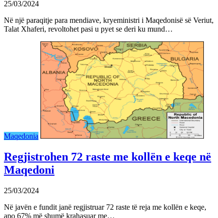
25/03/2024
Në një paraqitje para mendiave, kryeministri i Maqedonisë së Veriut,
Talat Xhaferi, revoltohet pasi u pyet se deri ku mund…
Maqedonia
Regjistrohen 72 raste me kollën e keqe në
Maqedoni
25/03/2024
Në javën e fundit janë regjistruar 72 raste të reja me kollën e keqe,
apo 67% më shumë krahasuar me…