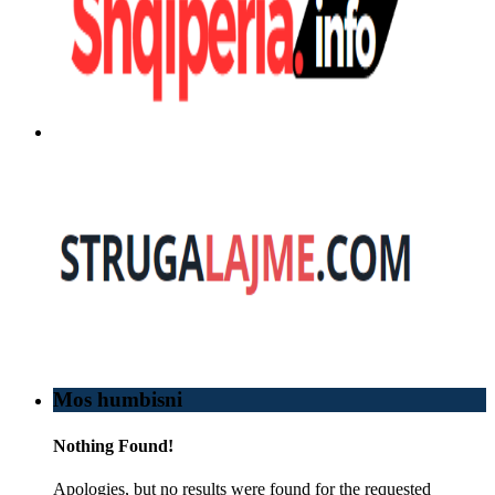
Mos humbisni
Nothing Found!
Apologies, but no results were found for the requested