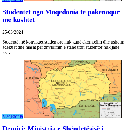
Studentët nga Maqedonia të pakënaqur
me kushtet
25/03/2024
Studentët në konviktet studentore nuk kanë akomodim dhe ushqim
adekuat dhe masat për zhvillimin e standardit studentor nuk janë
të…
Maqedonia
Demiri: Ministria e Shëndetësisë i