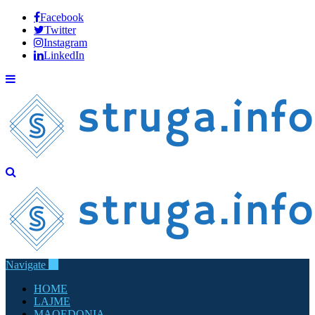
Facebook
Twitter
Instagram
LinkedIn
Navigate
HOME
LAJME
MAQEDONIA