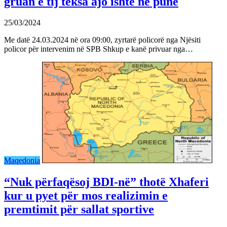
gruan e tij teksa ajo ishte në punë
25/03/2024
Me datë 24.03.2024 në ora 09:00, zyrtarë policorë nga Njësiti
policor për intervenim në SPB Shkup e kanë privuar nga…
Maqedonia
“Nuk përfaqësoj BDI-në” thotë Xhaferi
kur u pyet për mos realizimin e
premtimit për sallat sportive