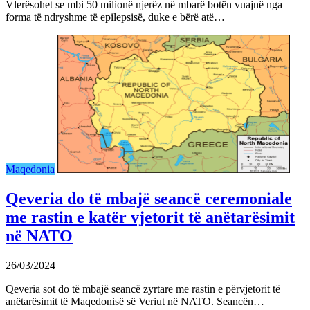
Vlerësohet se mbi 50 milionë njerëz në mbarë botën vuajnë nga
forma të ndryshme të epilepsisë, duke e bërë atë…
Maqedonia
Qeveria do të mbajë seancë ceremoniale
me rastin e katër vjetorit të anëtarësimit
në NATO
26/03/2024
Qeveria sot do të mbajë seancë zyrtare me rastin e përvjetorit të
anëtarësimit të Maqedonisë së Veriut në NATO. Seancën…