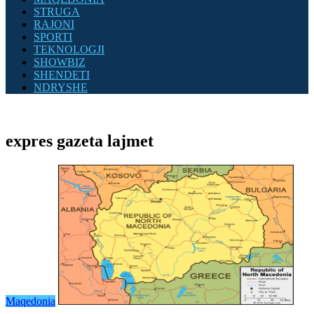
STRUGA
RAJONI
SPORTI
TEKNOLOGJI
SHOWBIZ
SHENDETI
NDRYSHE
expres gazeta lajmet
Maqedonia