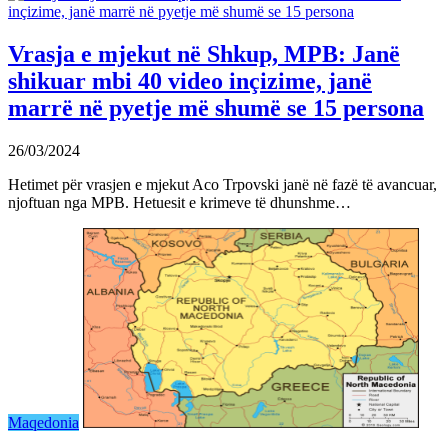
Vrasja e mjekut në Shkup, MPB: Janë
shikuar mbi 40 video inçizime, janë
marrë në pyetje më shumë se 15 persona
26/03/2024
Hetimet për vrasjen e mjekut Aco Trpovski janë në fazë të avancuar,
njoftuan nga MPB. Hetuesit e krimeve të dhunshme…
Maqedonia