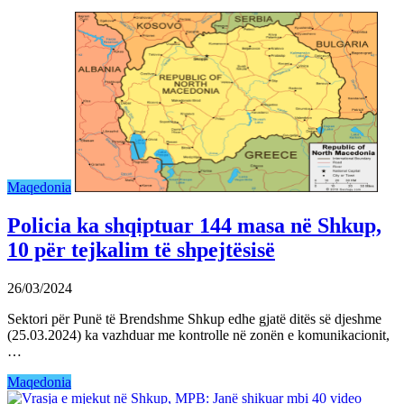
Maqedonia
Policia ka shqiptuar 144 masa në Shkup,
10 për tejkalim të shpejtësisë
26/03/2024
Sektori për Punë të Brendshme Shkup edhe gjatë ditës së djeshme
(25.03.2024) ka vazhduar me kontrolle në zonën e komunikacionit,
…
Maqedonia