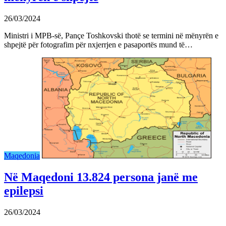
26/03/2024
Ministri i MPB-së, Pançe Toshkovski thotë se termini në mënyrën e
shpejtë për fotografim për nxjerrjen e pasaportës mund të…
Maqedonia
Në Maqedoni 13.824 persona janë me
epilepsi
26/03/2024