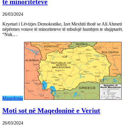
të minoriteteve
26/03/2024
Kryetari i Lëvizjes Demokratike, Izet Mexhiti thotë se Ali Ahmeti
nëpërmes votave të minoriteteve të mbulojë humbjen te shqiptarët.
“Nuk…
Maqedonia
Moti sot në Maqedoninë e Veriut
26/03/2024