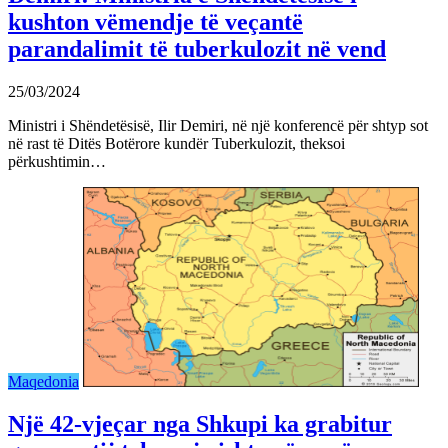
kushton vëmendje të veçantë
parandalimit të tuberkulozit në vend
25/03/2024
Ministri i Shëndetësisë, Ilir Demiri, në një konferencë për shtyp sot
në rast të Ditës Botërore kundër Tuberkulozit, theksoi
përkushtimin…
Maqedonia
Një 42-vjeçar nga Shkupi ka grabitur