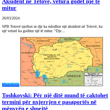
Aksident në Tetovë, vetura godet një të
mitur
26/03/2024
SPB Tetovë njofton se dje ka ndodhur një aksident në Tetovë, ku
një veturë ka goditur një të mitur. “Dje…
Maqedonia
Toshkovski: Për një ditë mund të caktohet
termini për nxjerrjen e pasaportës në
mënyrën e shpejtë