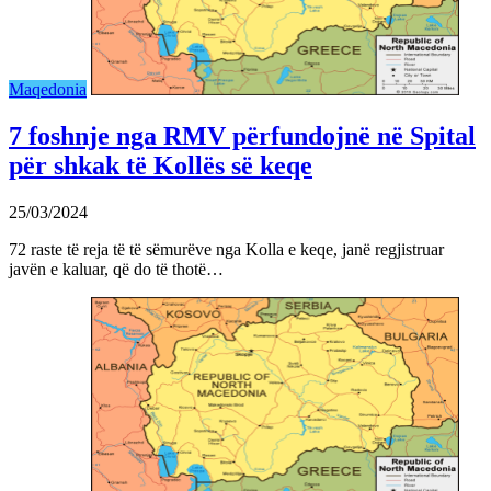
Maqedonia
7 foshnje nga RMV përfundojnë në Spital
për shkak të Kollës së keqe
25/03/2024
72 raste të reja të të sëmurëve nga Kolla e keqe, janë regjistruar
javën e kaluar, që do të thotë…