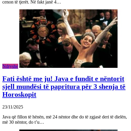
cenon të tjerët. Në fakt janë 4…
Ndryshe
Fati është me ju! Java e fundit e nëntorit
sjell mundësi të papritura për 3 shenja të
Horoskopit
23/11/2025
Java që fillon të hënën, më 24 nëntor dhe do të zgjasë deri të dielën,
më 30 nëntor, do t’u…