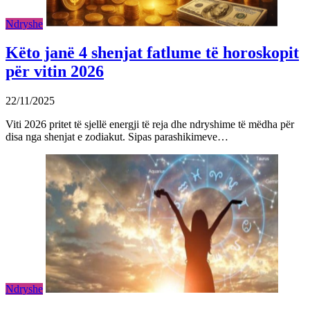
Ndryshe
Këto janë 4 shenjat fatlume të horoskopit
për vitin 2026
22/11/2025
Viti 2026 pritet të sjellë energji të reja dhe ndryshime të mëdha për
disa nga shenjat e zodiakut. Sipas parashikimeve…
Ndryshe