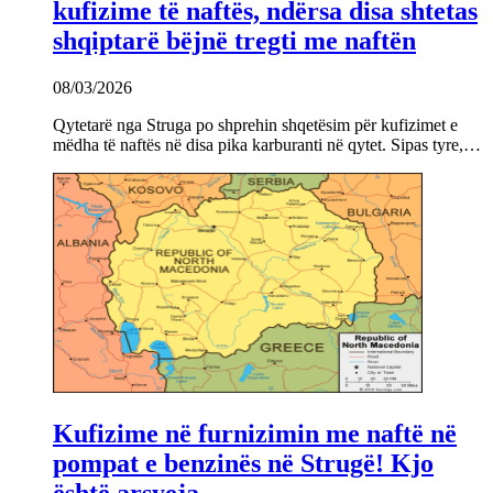
kufizime të naftës, ndërsa disa shtetas
shqiptarë bëjnë tregti me naftën
08/03/2026
Qytetarë nga Struga po shprehin shqetësim për kufizimet e
mëdha të naftës në disa pika karburanti në qytet. Sipas tyre,…
Kufizime në furnizimin me naftë në
pompat e benzinës në Strugë! Kjo
është arsyeja