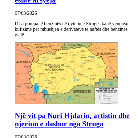
07/03/2026
Disa pompa të benzinës në qytetin e Strugës kanë vendosur
kufizime për mbushjen e derivateve të naftës dhe benzinës
gjatë…
Një vit pa Nuri Hjdarin, artistin dhe
njeriun e dashur nga Struga
07/03/2026