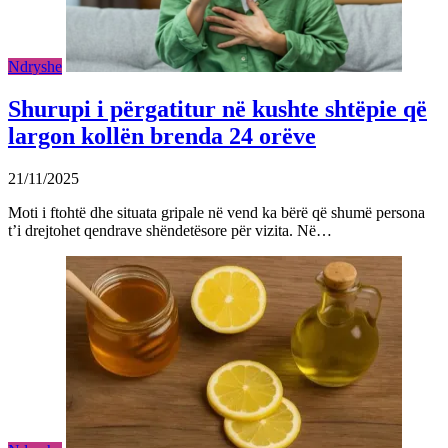
Ndryshe
Shurupi i përgatitur në kushte shtëpie që
largon kollën brenda 24 orëve
21/11/2025
Moti i ftohtë dhe situata gripale në vend ka bërë që shumë persona
t’i drejtohet qendrave shëndetësore për vizita. Në…