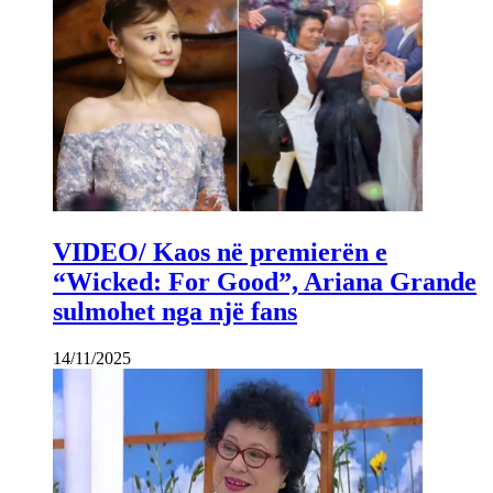
VIDEO/ Kaos në premierën e
“Wicked: For Good”, Ariana Grande
sulmohet nga një fans
14/11/2025