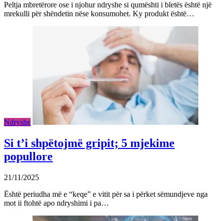
Peltja mbretërore ose i njohur ndryshe si qumështi i bletës është një
mrekulli për shëndetin nëse konsumohet. Ky produkt është…
Ndryshe
Si t’i shpëtojmë gripit; 5 mjekime
popullore
21/11/2025
Është periudha më e “keqe” e vitit për sa i përket sëmundjeve nga
mot ii ftohtë apo ndryshimi i pa…