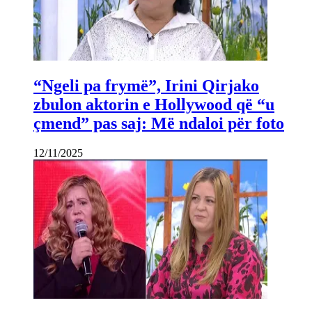
“Ngeli pa frymë”, Irini Qirjako
zbulon aktorin e Hollywood që “u
çmend” pas saj: Më ndaloi për foto
12/11/2025