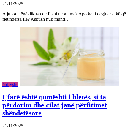
21/11/2025
A ju ka thënë dikush që flisni në gjumë? Apo keni dëgjuar dikë që
flet ndërsa fle? Askush nuk mund…
Ndryshe
Çfarë është qumështi i bletës, si ta
përdorim dhe cilat janë përfitimet
shëndetësore
21/11/2025