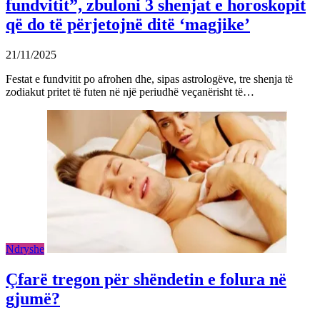
fundvitit”, zbuloni 3 shenjat e horoskopit
që do të përjetojnë ditë ‘magjike’
21/11/2025
Festat e fundvitit po afrohen dhe, sipas astrologëve, tre shenja të
zodiakut pritet të futen në një periudhë veçanërisht të…
Ndryshe
Çfarë tregon për shëndetin e folura në
gjumë?