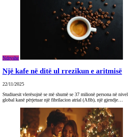
Ndryshe
Një kafe në ditë ul rrezikun e aritmisë
22/11/2025
Studiuesit vlerësojnë se më shumë se 37 milionë persona në nivel
global kanë përjetuar një fibrilacion atrial (Afib), një gjendje…