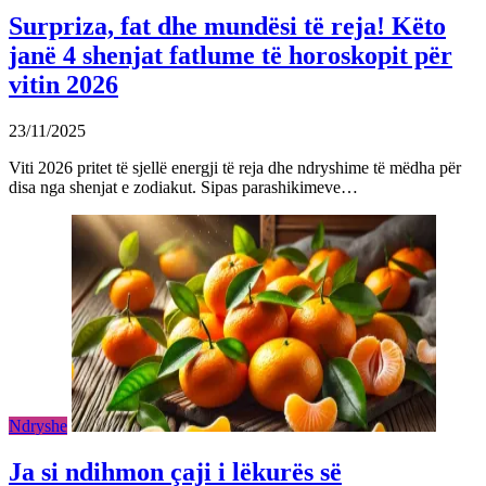
Surpriza, fat dhe mundësi të reja! Këto
janë 4 shenjat fatlume të horoskopit për
vitin 2026
23/11/2025
Viti 2026 pritet të sjellë energji të reja dhe ndryshime të mëdha për
disa nga shenjat e zodiakut. Sipas parashikimeve…
Ndryshe
Ja si ndihmon çaji i lëkurës së