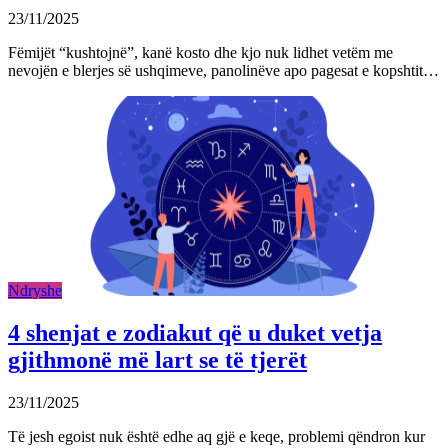
23/11/2025
Fëmijët “kushtojnë”, kanë kosto dhe kjo nuk lidhet vetëm me
nevojën e blerjes së ushqimeve, panolinëve apo pagesat e kopshtit…
Ndryshe
4 shenjat e zodiakut që u duket vetja
gjithmonë më lart se të tjerët
23/11/2025
Të jesh egoist nuk është edhe aq gjë e keqe, problemi qëndron kur