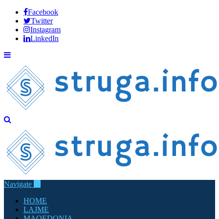
Facebook
Twitter
Instagram
LinkedIn
Navigate
HOME
LAJME
MAQEDONIA