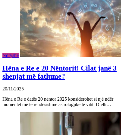
Ndryshe
Hëna e Re e 20 Nëntorit! Cilat janë 3
shenjat më fatlume?
20/11/2025
Hëna e Re e datës 20 nëntor 2025 konsiderohet si një ndër
momentet më të rëndësishme astrologjike të vitit. Dielli…