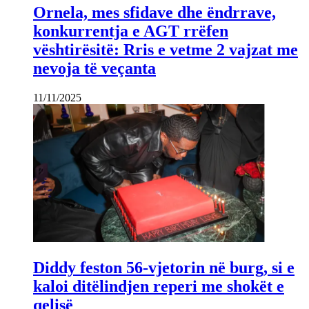
Ornela, mes sfidave dhe ëndrrave,
konkurrentja e AGT rrëfen
vështirësitë: Rris e vetme 2 vajzat me
nevoja të veçanta
11/11/2025
Diddy feston 56-vjetorin në burg, si e
kaloi ditëlindjen reperi me shokët e
qelisë