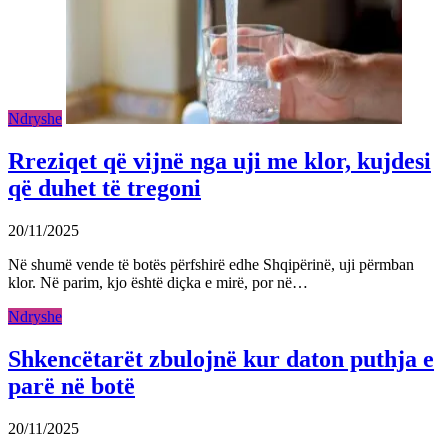
Ndryshe
Rreziqet që vijnë nga uji me klor, kujdesi
që duhet të tregoni
20/11/2025
Në shumë vende të botës përfshirë edhe Shqipërinë, uji përmban
klor. Në parim, kjo është diçka e mirë, por në…
Ndryshe
Shkencëtarët zbulojnë kur daton puthja e
parë në botë
20/11/2025