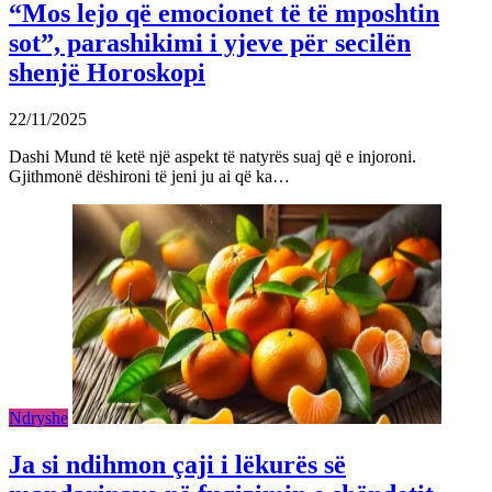
“Mos lejo që emocionet të të mposhtin
sot”, parashikimi i yjeve për secilën
shenjë Horoskopi
22/11/2025
Dashi Mund të ketë një aspekt të natyrës suaj që e injoroni.
Gjithmonë dëshironi të jeni ju ai që ka…
Ndryshe
Ja si ndihmon çaji i lëkurës së