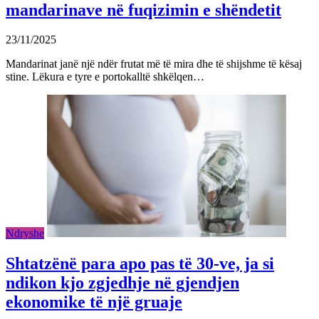
mandarinave në fuqizimin e shëndetit
23/11/2025
Mandarinat janë një ndër frutat më të mira dhe të shijshme të kësaj
stine. Lëkura e tyre e portokalltë shkëlqen…
Ndryshe
Shtatzënë para apo pas të 30-ve, ja si
ndikon kjo zgjedhje në gjendjen
ekonomike të një gruaje