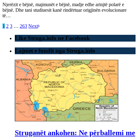
Njerëzit e bëjnë, majmunët e bëjnë, madje edhe arinjtë polarë e
bëjnë. Dhe tani studiuesit kanë rindërtuar origjinën evolucionare
të…
1
2
3
…
263
Next
Like Struga.info ne Facebook
Lajmet e fundit nga Struga.info
Struganët ankohen: Ne përballemi me