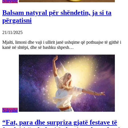
Ndryshe
Balsam natyral për shëndetin, ja si ta
përgatisni
21/11/2025
Mjalti, limoni dhe vaji i ullirit janë ushqime që pothuajse të gjithë i
kanë në shtëpi, dhe së bashku shpesh…
Ndryshe
“Fat, para dhe surpriza gjatë festave të