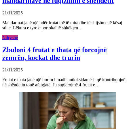
mandarinave në fuqizimin e shëndetit
21/11/2025
Mandarinat janë një ndër frutat më të mira dhe të shijshme të kësaj
stine. Lëkura e tyre e portokalltë shkëlqen…
Ndryshe
Zbuloni 4 frutat e thata që forcojnë
zemrën, kockat dhe trurin
21/11/2025
Frutat e thata janë një burim i madh antioksidantësh që kontribuojnë
në shëndetin tonë afatgjatë. Ju sugjerojmë 4 frutat e…