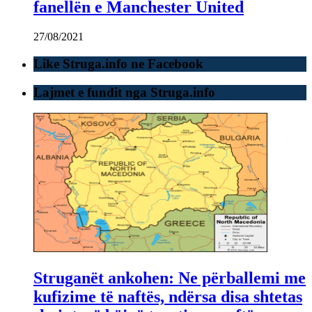
fanellën e Manchester United
27/08/2021
Like Struga.info ne Facebook
Lajmet e fundit nga Struga.info
Struganët ankohen: Ne përballemi me
kufizime të naftës, ndërsa disa shtetas