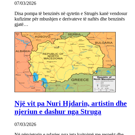
07/03/2026
Disa pompa të benzinës në qytetin e Strugës kanë vendosur
kufizime për mbushjen e derivateve të naftës dhe benzinës
gjatë…
Një vit pa Nuri Hjdarin, artistin dhe
njeriun e dashur nga Struga
07/03/2026
Në përvjetorin e ndarjes nga jeta kujtojmë me respekt dhe