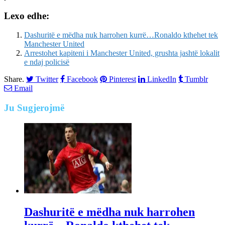
Lexo edhe:
Dashuritë e mëdha nuk harrohen kurrë…Ronaldo kthehet tek
Manchester United
Arrestohet kapiteni i Manchester United, grushta jashtë lokalit
e ndaj policisë
Share.
Twitter
Facebook
Pinterest
LinkedIn
Tumblr
Email
Ju
Sugjerojmë
Dashuritë e mëdha nuk harrohen