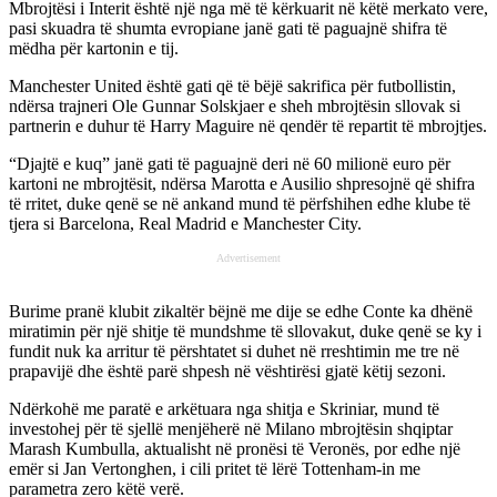
Mbrojtësi i Interit është një nga më të kërkuarit në këtë merkato vere,
pasi skuadra të shumta evropiane janë gati të paguajnë shifra të
mëdha për kartonin e tij.
Manchester United është gati që të bëjë sakrifica për futbollistin,
ndërsa trajneri Ole Gunnar Solskjaer e sheh mbrojtësin sllovak si
partnerin e duhur të Harry Maguire në qendër të repartit të mbrojtjes.
“Djajtë e kuq” janë gati të paguajnë deri në 60 milionë euro për
kartoni ne mbrojtësit, ndërsa Marotta e Ausilio shpresojnë që shifra
të rritet, duke qenë se në ankand mund të përfshihen edhe klube të
tjera si Barcelona, Real Madrid e Manchester City.
Advertisement
Burime pranë klubit zikaltër bëjnë me dije se edhe Conte ka dhënë
miratimin për një shitje të mundshme të sllovakut, duke qenë se ky i
fundit nuk ka arritur të përshtatet si duhet në rreshtimin me tre në
prapavijë dhe është parë shpesh në vështirësi gjatë këtij sezoni.
Ndërkohë me paratë e arkëtuara nga shitja e Skriniar, mund të
investohej për të sjellë menjëherë në Milano mbrojtësin shqiptar
Marash Kumbulla, aktualisht në pronësi të Veronës, por edhe një
emër si Jan Vertonghen, i cili pritet të lërë Tottenham-in me
parametra zero këtë verë.