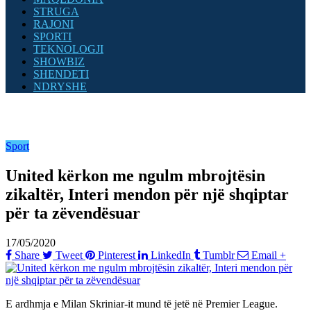
STRUGA
RAJONI
SPORTI
TEKNOLOGJI
SHOWBIZ
SHENDETI
NDRYSHE
Sport
United kërkon me ngulm mbrojtësin
zikaltër, Interi mendon për një shqiptar
për ta zëvendësuar
17/05/2020
Share
Tweet
Pinterest
LinkedIn
Tumblr
Email
+
E ardhmja e Milan Skriniar-it mund të jetë në Premier League.