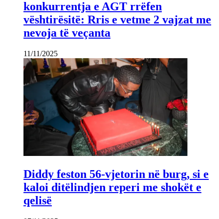
konkurrentja e AGT rrëfen
vështirësitë: Rris e vetme 2 vajzat me
nevoja të veçanta
11/11/2025
Diddy feston 56-vjetorin në burg, si e
kaloi ditëlindjen reperi me shokët e
qelisë