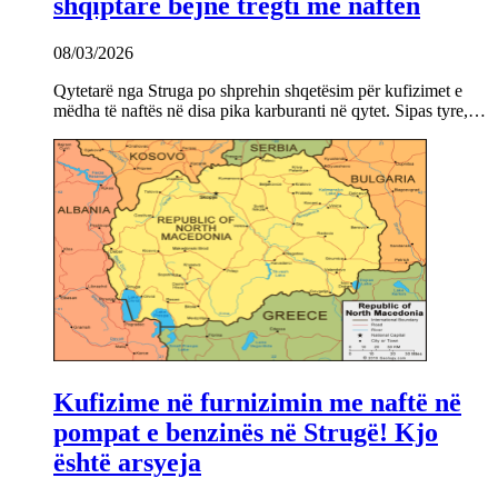
shqiptarë bëjnë tregti me naftën
08/03/2026
Qytetarë nga Struga po shprehin shqetësim për kufizimet e
mëdha të naftës në disa pika karburanti në qytet. Sipas tyre,…
Kufizime në furnizimin me naftë në
pompat e benzinës në Strugë! Kjo
është arsyeja