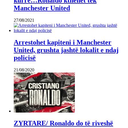
kurrë…Ronaldo kthehet tek
Manchester United
27/08/2021
Arrestohet kapiteni i Manchester
United, grushta jashtë lokalit e ndaj
policisë
21/08/2020
ZYRTARE/ Ronaldo do të riveshë