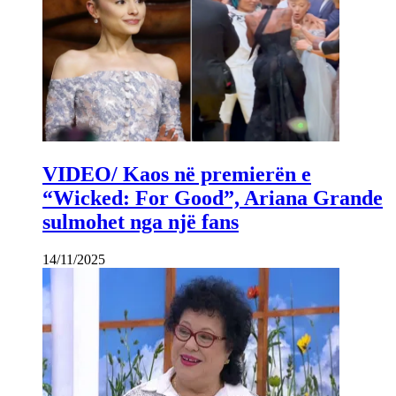
VIDEO/ Kaos në premierën e
“Wicked: For Good”, Ariana Grande
sulmohet nga një fans
14/11/2025