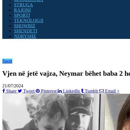
STRUGA
RAJONI
SPORTI
TEKNOLOGJI
SHOWBIZ
SHENDETI
NDRYSHE
Sport
Vjen në jetë vajza, Neymar bëhet baba 2 
21/07/2024
Share
Tweet
Pinterest
LinkedIn
Tumblr
Email
+