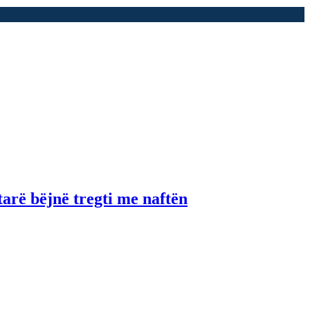
tarë bëjnë tregti me naftën