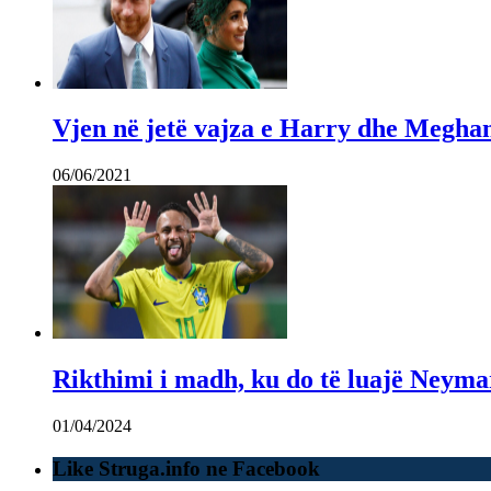
Vjen në jetë vajza e Harry dhe Megha
06/06/2021
Rikthimi i madh, ku do të luajë Neyma
01/04/2024
Like Struga.info ne Facebook