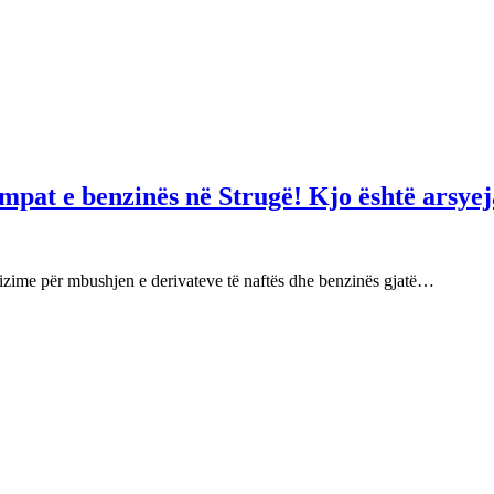
mpat e benzinës në Strugë! Kjo është arsyej
izime për mbushjen e derivateve të naftës dhe benzinës gjatë…