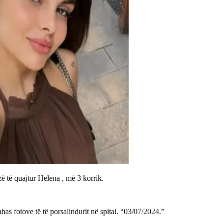
ajzë të quajtur Helena , më 3 korrik.
s fotove të të porsalindurit në spital. “03/07/2024.”