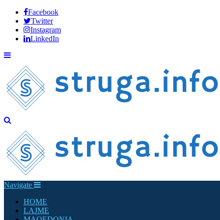
Facebook
Twitter
Instagram
LinkedIn
Navigate
HOME
LAJME
MAQEDONIA