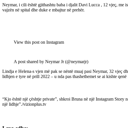
Neymar, i cili është gjithashtu baba i djalit Davi Lucca , 12 vjeç, me
vajzën në spital dhe duke e mbajtur në prehër.
View this post on Instagram
A post shared by Neymar Jr (@neymarjr)
Lindja e Helena-s vjen më pak se nëntë muaj pasi Neymar, 32 vjeç dhe
lidhjen e tyre në prill 2022 – u nda pas thashethemet se ai kishte qenë
“Kjo është një çështje private”, shkroi Bruna në një Instagram Story 
një lidhje”./vizionplus.tv