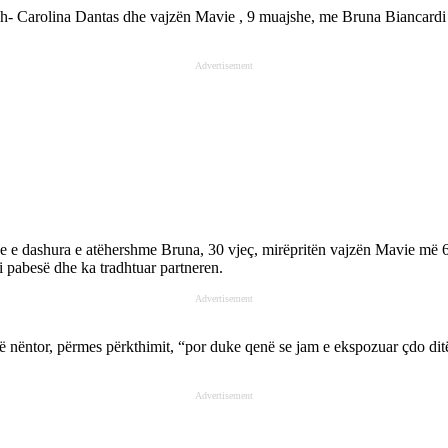
 ish- Carolina Dantas dhe vajzën Mavie , 9 muajshe, me Bruna Biancardi –
Advertisement
 e dashura e atëhershme Bruna, 30 vjeç, mirëpritën vajzën Mavie më 6 t
 i pabesë dhe ka tradhtuar partneren.
Advertisement
në nëntor, përmes përkthimit, “por duke qenë se jam e ekspozuar çdo di
Advertisement