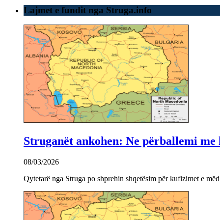
Lajmet e fundit nga Struga.info
Struganët ankohen: Ne përballemi me ku
08/03/2026
Qytetarë nga Struga po shprehin shqetësim për kufizimet e mëdha