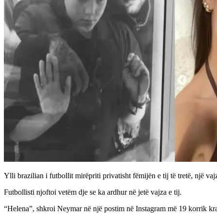
Ylli brazilian i futbollit mirëpriti privatisht fëmijën e tij të tretë, një v
Futbollisti njoftoi vetëm dje se ka ardhur në jetë vajza e tij.
“Helena”, shkroi Neymar në një postim në Instagram më 19 korrik kraha