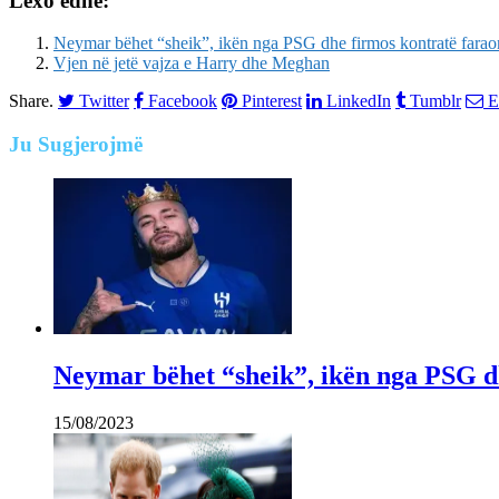
Lexo edhe:
Neymar bëhet “sheik”, ikën nga PSG dhe firmos kontratë farao
Vjen në jetë vajza e Harry dhe Meghan
Share.
Twitter
Facebook
Pinterest
LinkedIn
Tumblr
E
Ju
Sugjerojmë
Neymar bëhet “sheik”, ikën nga PSG d
15/08/2023