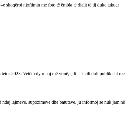
e shoqëroi njoftimin me foto të ëmbla të djalit të tij duke takuar
etor 2023. Vetëm dy muaj më vonë, çifti – i cili doli publikisht me
të ndaj lajmeve, supozimeve dhe batutave, ju informoj se nuk jam në