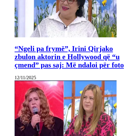
“Ngeli pa frymë”, Irini Qirjako
zbulon aktorin e Hollywood që “u
çmend” pas saj: Më ndaloi për foto
12/11/2025