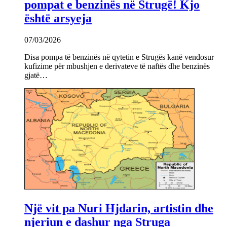
pompat e benzinës në Strugë! Kjo
është arsyeja
07/03/2026
Disa pompa të benzinës në qytetin e Strugës kanë vendosur
kufizime për mbushjen e derivateve të naftës dhe benzinës
gjatë…
Një vit pa Nuri Hjdarin, artistin dhe
njeriun e dashur nga Struga