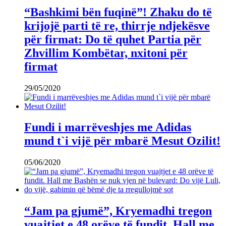
“Bashkimi bën fuqinë”! Zhaku do të
krijojë parti të re, thirrje ndjekësve
për firmat: Do të quhet Partia për
Zhvillim Kombëtar, nxitoni për
firmat
29/05/2020
Fundi i marrëveshjes me Adidas
mund t`i vijë për mbarë Mesut Ozilit!
05/06/2020
“Jam pa gjumë”, Kryemadhi tregon
vuajtjet e 48 orëve të fundit. Hall me