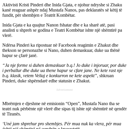
Aktivisti Kristi Pinderi dhe Inida Gjata, e njohur ndryshe si Zhaku
kanë reaguar ashpër ndaj Mustafa Nanos, pas deklaratës së këtij të
fundit, për shembjen e Teatrit Kombëtar.
Inida Gjata e ka quajtur Nanon fshatar dhe e ka sharë atë, pasi
analisti u shpreh se godina e Teatri Kombëtar ishte një shëmtirë pa
vlerë.
Ndërsa Pinderi ka ripostuar në Facebook reagimin e Zhakut dhe
thekson se personazhe si Nano, duhen demaskuar, duke ua thënë
hapur se çfarë janë.
“Ja nje forme si duhen demaskuar b.q.! Jo duke i injoruar, por duke
i perballur dhe duke ua thene hapur se cfare jane. Ne kete rast nje
b.q. klasik, vetem Veliaj e konkurron ne kete aspekt”
, shkruan
Pinderi, duke shpërndarë edhe statusin e Zhakut.
Advertisement
Mbrëmjen e djeshme në emisionin “Open”, Mustafa Nano tha se
teatri nuk përbënte një vlerë dhe sipas tij ishte një shëmtirë në qendër
të Tiranës.
‘Unë jam shprehur pro shembjes. Për mua nuk ka vlera, për mua
është një shëmtirë në qendrën e kryeqytetit.