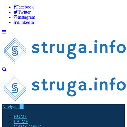
Facebook
Twitter
Instagram
LinkedIn
Navigate
HOME
LAJME
MAQEDONIA