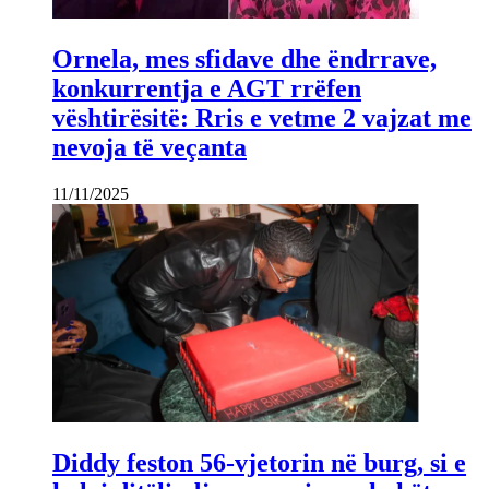
Ornela, mes sfidave dhe ëndrrave,
konkurrentja e AGT rrëfen
vështirësitë: Rris e vetme 2 vajzat me
nevoja të veçanta
11/11/2025
Diddy feston 56-vjetorin në burg, si e