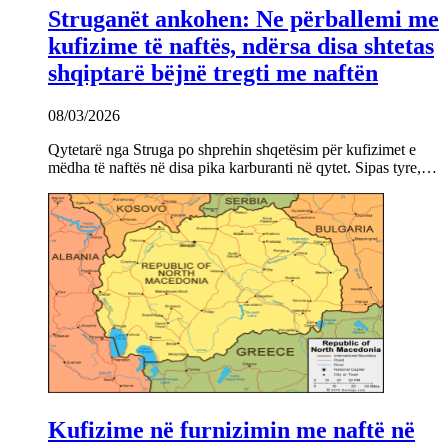
Struganët ankohen: Ne përballemi me
kufizime të naftës, ndërsa disa shtetas
shqiptarë bëjnë tregti me naftën
08/03/2026
Qytetarë nga Struga po shprehin shqetësim për kufizimet e
mëdha të naftës në disa pika karburanti në qytet. Sipas tyre,…
Kufizime në furnizimin me naftë në