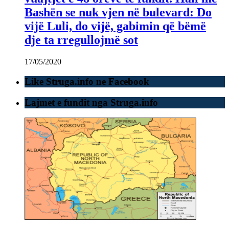
Bashën se nuk vjen në bulevard: Do
vijë Luli, do vijë, gabimin që bëmë
dje ta rregullojmë sot
17/05/2020
Like Struga.info ne Facebook
Lajmet e fundit nga Struga.info