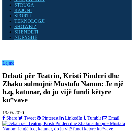
STRUGA
RAJONI
SPORTI
TEKNOLOGJI
SHOWBIZ
SHENDETI
NDRYSHE
Lajme
Debati për Teatrin, Kristi Pinderi dhe
Zhaku sulmojnë Mustafa Nanon: Je një
b.q, katunar, do ju vijë fundi këtyre
ku*vave
19/05/2020
Share
Tweet
Pinterest
LinkedIn
Tumblr
Email
+