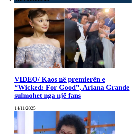
VIDEO/ Kaos në premierën e
“Wicked: For Good”, Ariana Grande
sulmohet nga një fans
14/11/2025