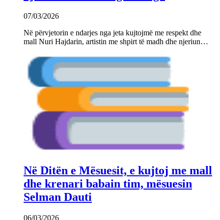
07/03/2026
Në përvjetorin e ndarjes nga jeta kujtojmë me respekt dhe
mall Nuri Hajdarin, artistin me shpirt të madh dhe njeriun…
Në Ditën e Mësuesit, e kujtoj me mall
dhe krenari babain tim, mësuesin
Selman Dauti
06/03/2026