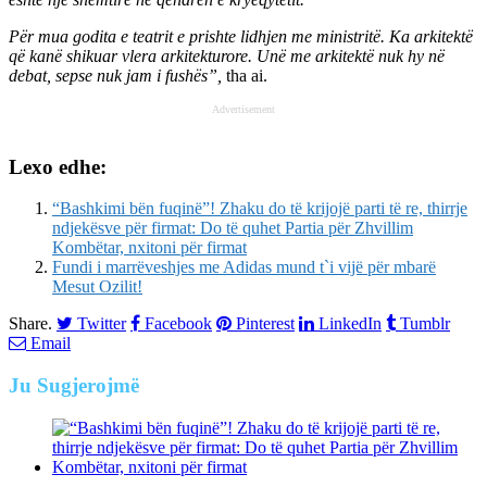
Për mua godita e teatrit e prishte lidhjen me ministritë. Ka arkitektë
që kanë shikuar vlera arkitekturore. Unë me arkitektë nuk hy në
debat, sepse nuk jam i fushës”,
tha ai.
Advertisement
Lexo edhe:
“Bashkimi bën fuqinë”! Zhaku do të krijojë parti të re, thirrje
ndjekësve për firmat: Do të quhet Partia për Zhvillim
Kombëtar, nxitoni për firmat
Fundi i marrëveshjes me Adidas mund t`i vijë për mbarë
Mesut Ozilit!
Share.
Twitter
Facebook
Pinterest
LinkedIn
Tumblr
Email
Ju
Sugjerojmë