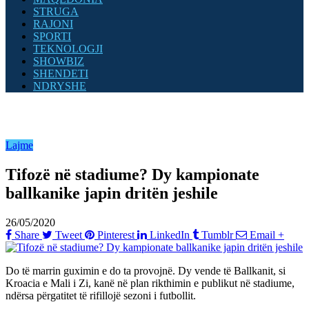
STRUGA
RAJONI
SPORTI
TEKNOLOGJI
SHOWBIZ
SHENDETI
NDRYSHE
Lajme
Tifozë në stadiume? Dy kampionate
ballkanike japin dritën jeshile
26/05/2020
Share
Tweet
Pinterest
LinkedIn
Tumblr
Email
+
Do të marrin guximin e do ta provojnë. Dy vende të Ballkanit, si
Kroacia e Mali i Zi, kanë në plan rikthimin e publikut në stadiume,
ndërsa përgatitet të rifillojë sezoni i futbollit.