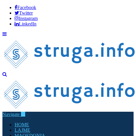
Facebook
Twitter
Instagram
LinkedIn
Navigate
HOME
LAJME
MAQEDONIA