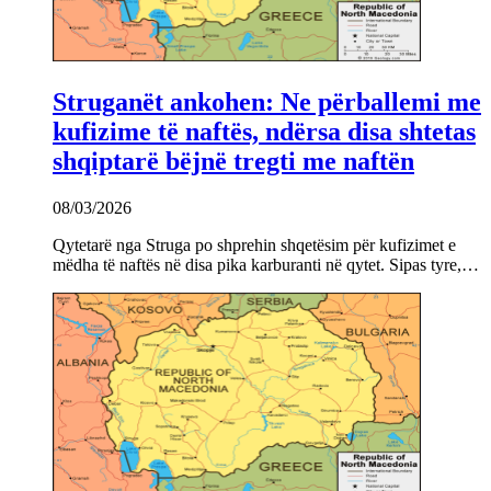
Struganët ankohen: Ne përballemi me
kufizime të naftës, ndërsa disa shtetas
shqiptarë bëjnë tregti me naftën
08/03/2026
Qytetarë nga Struga po shprehin shqetësim për kufizimet e
mëdha të naftës në disa pika karburanti në qytet. Sipas tyre,…