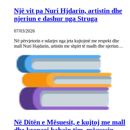
Një vit pa Nuri Hjdarin, artistin dhe
njeriun e dashur nga Struga
07/03/2026
Në përvjetorin e ndarjes nga jeta kujtojmë me respekt dhe
mall Nuri Hajdarin, artistin me shpirt të madh dhe njeriun…
Në Ditën e Mësuesit, e kujtoj me mall
dhe krenari babain tim, mësuesin