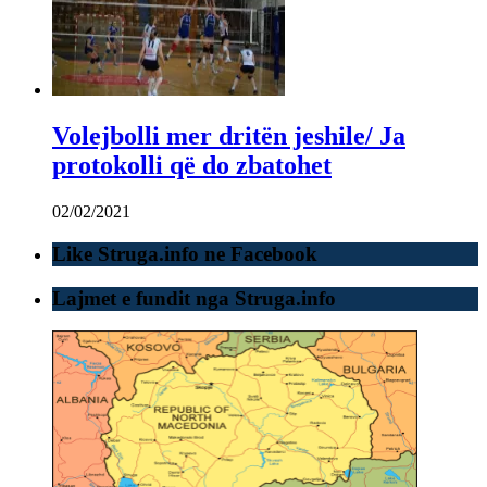
Volejbolli mer dritën jeshile/ Ja
protokolli që do zbatohet
02/02/2021
Like Struga.info ne Facebook
Lajmet e fundit nga Struga.info