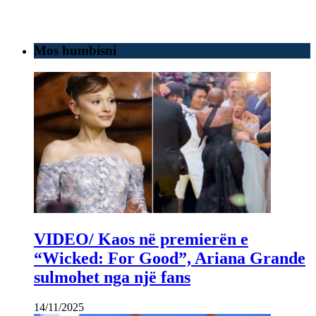
Mos humbisni
VIDEO/ Kaos në premierën e
“Wicked: For Good”, Ariana Grande
sulmohet nga një fans
14/11/2025