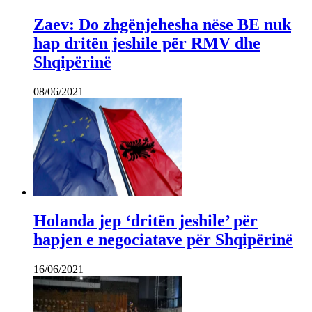
Zaev: Do zhgënjehesha nëse BE nuk
hap dritën jeshile për RMV dhe
Shqipërinë
08/06/2021
Holanda jep ‘dritën jeshile’ për
hapjen e negociatave për Shqipërinë
16/06/2021