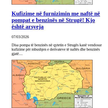
Kufizime në furnizimin me naftë në
pompat e benzinës në Strugë! Kjo
është arsyeja
07/03/2026
Disa pompa të benzinës në qytetin e Strugës kanë vendosur
kufizime për mbushjen e derivateve të naftës dhe benzinës
gjatë…