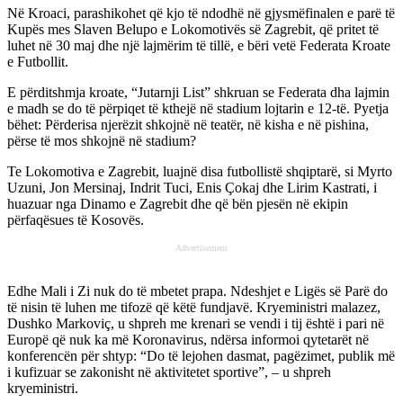
Në Kroaci, parashikohet që kjo të ndodhë në gjysmëfinalen e parë të
Kupës mes Slaven Belupo e Lokomotivës së Zagrebit, që pritet të
luhet në 30 maj dhe një lajmërim të tillë, e bëri vetë Federata Kroate
e Futbollit.
E përditshmja kroate, “Jutarnji List” shkruan se Federata dha lajmin
e madh se do të përpiqet të kthejë në stadium lojtarin e 12-të. Pyetja
bëhet: Përderisa njerëzit shkojnë në teatër, në kisha e në pishina,
përse të mos shkojnë në stadium?
Te Lokomotiva e Zagrebit, luajnë disa futbollistë shqiptarë, si Myrto
Uzuni, Jon Mersinaj, Indrit Tuci, Enis Çokaj dhe Lirim Kastrati, i
huazuar nga Dinamo e Zagrebit dhe që bën pjesën në ekipin
përfaqësues të Kosovës.
Advertisement
Edhe Mali i Zi nuk do të mbetet prapa. Ndeshjet e Ligës së Parë do
të nisin të luhen me tifozë që këtë fundjavë. Kryeministri malazez,
Dushko Markoviç, u shpreh me krenari se vendi i tij është i pari në
Europë që nuk ka më Koronavirus, ndërsa informoi qytetarët në
konferencën për shtyp: “Do të lejohen dasmat, pagëzimet, publik më
i kufizuar se zakonisht në aktivitetet sportive”, – u shpreh
kryeministri.