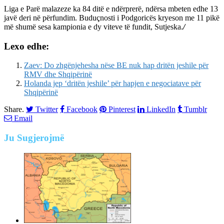
Liga e Parë malazeze ka 84 ditë e ndërprerë, ndërsa mbeten edhe 13
javë deri në përfundim. Buduçnosti i Podgoricës kryeson me 11 pikë
më shumë sesa kampionia e dy viteve të fundit, Sutjeska.
/
Lexo edhe:
Zaev: Do zhgënjehesha nëse BE nuk hap dritën jeshile për
RMV dhe Shqipërinë
Holanda jep ‘dritën jeshile’ për hapjen e negociatave për
Shqipërinë
Share.
Twitter
Facebook
Pinterest
LinkedIn
Tumblr
Email
Ju
Sugjerojmë