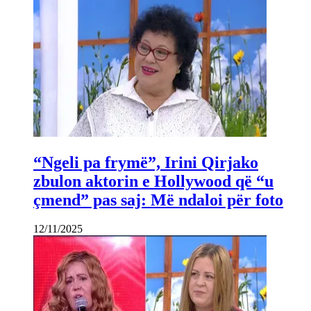
“Ngeli pa frymë”, Irini Qirjako
zbulon aktorin e Hollywood që “u
çmend” pas saj: Më ndaloi për foto
12/11/2025