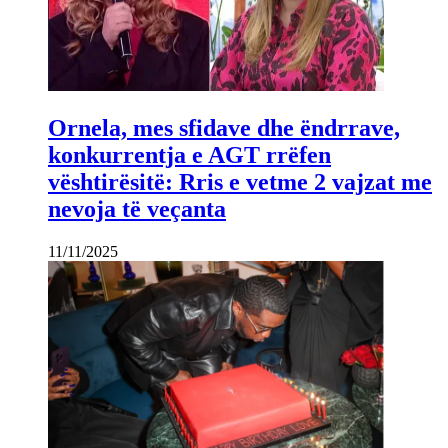
Ornela, mes sfidave dhe ëndrrave,
konkurrentja e AGT rrëfen
vështirësitë: Rris e vetme 2 vajzat me
nevoja të veçanta
11/11/2025