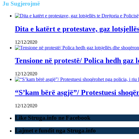
Ju
Sugjerojmë
Dita e katërt e protestave, gaz lotsjellë
12/12/2020
Tensione në protestë/ Polica hedh gaz l
12/12/2020
“S’kam bërë asgjë”/ Protestuesi shoqëro
12/12/2020
Like Struga.info ne Facebook
Lajmet e fundit nga Struga.info