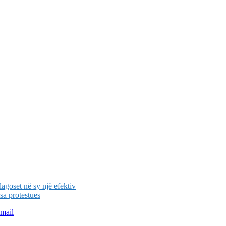
plagoset në sy një efektiv
sa protestues
mail