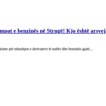
mpat e benzinës në Strugë! Kjo është arsyej
izime për mbushjen e derivateve të naftës dhe benzinës gjatë…