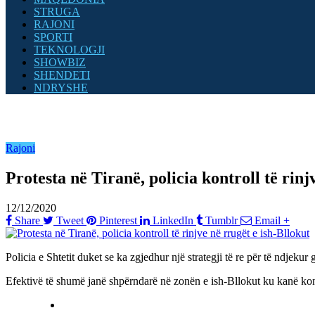
STRUGA
RAJONI
SPORTI
TEKNOLOGJI
SHOWBIZ
SHENDETI
NDRYSHE
Rajoni
Protesta në Tiranë, policia kontroll të rinj
12/12/2020
Share
Tweet
Pinterest
LinkedIn
Tumblr
Email
+
Policia e Shtetit duket se ka zgjedhur një strategji të re për të ndjekur 
Efektivë të shumë janë shpërndarë në zonën e ish-Bllokut ku kanë kont