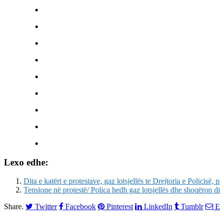
Lexo edhe:
Dita e katërt e protestave, gaz lotsjellës te Drejtoria e Policisë, 
Tensione në protestë/ Polica hedh gaz lotsjellës dhe shoqëron di
Share.
Twitter
Facebook
Pinterest
LinkedIn
Tumblr
E