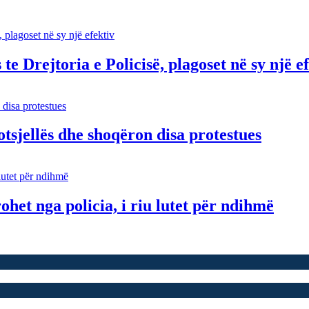
s te Drejtoria e Policisë, plagoset në sy një e
otsjellës dhe shoqëron disa protestues
het nga policia, i riu lutet për ndihmë