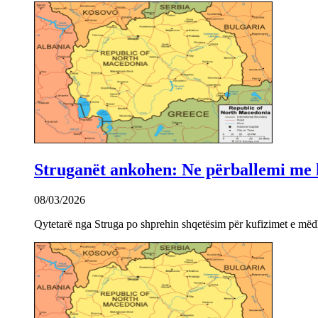
Struganët ankohen: Ne përballemi me ku
08/03/2026
Qytetarë nga Struga po shprehin shqetësim për kufizimet e mëdha