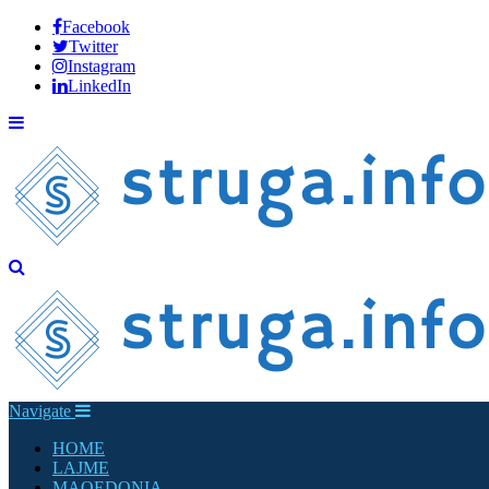
Facebook
Twitter
Instagram
LinkedIn
Navigate
HOME
LAJME
MAQEDONIA