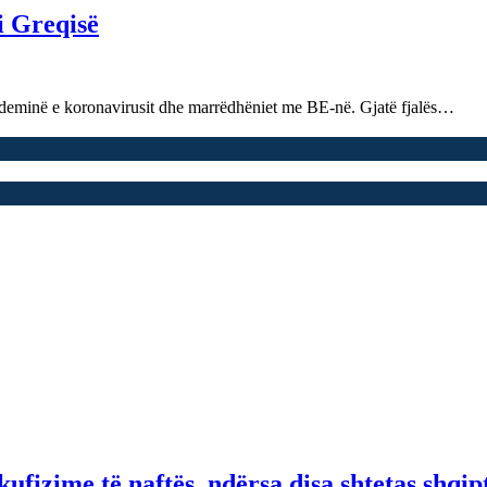
i Greqisë
andeminë e koronavirusit dhe marrëdhëniet me BE-në. Gjatë fjalës…
fizime të naftës, ndërsa disa shtetas shqip