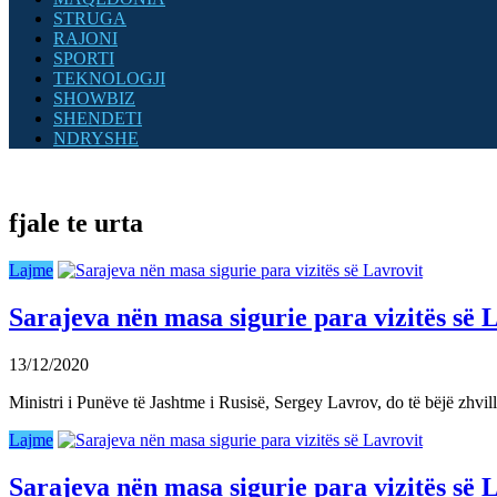
STRUGA
RAJONI
SPORTI
TEKNOLOGJI
SHOWBIZ
SHENDETI
NDRYSHE
fjale te urta
Lajme
Sarajeva nën masa sigurie para vizitës së 
13/12/2020
Ministri i Punëve të Jashtme i Rusisë, Sergey Lavrov, do të bëjë zhv
Lajme
Sarajeva nën masa sigurie para vizitës së 