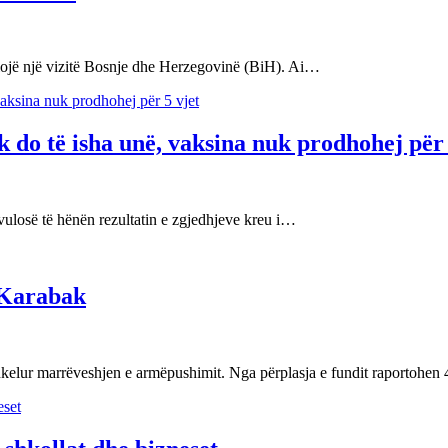
illojë një vizitë Bosnje dhe Herzegovinë (BiH). Ai…
 do të isha unë, vaksina nuk prodhohej për 
ulosë të hënën rezultatin e zgjedhjeve kreu i…
o-Karabak
shkelur marrëveshjen e armëpushimit. Nga përplasja e fundit raportohen