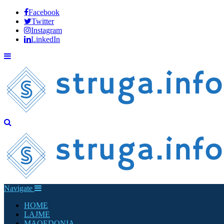
Facebook
Twitter
Instagram
LinkedIn
Navigate
HOME
LAJME
MAQEDONIA