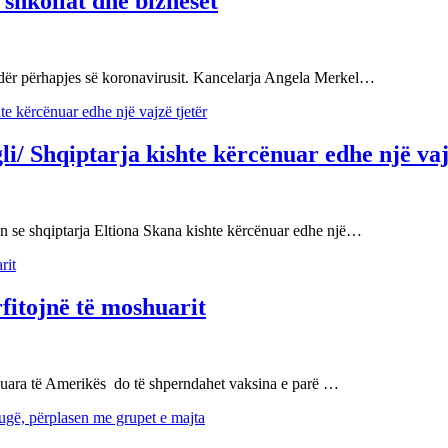
shkollat dhe bizneset
ndër përhapjes së koronavirusit. Kancelarja Angela Merkel…
li/ Shqiptarja kishte kërcënuar edhe një vaj
n se shqiptarja Eltiona Skana kishte kërcënuar edhe një…
fitojnë të moshuarit
 të Amerikës do të shperndahet vaksina e parë …