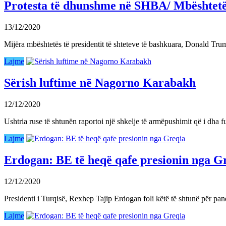
Protesta të dhunshme në SHBA/ Mbështetës
13/12/2020
Mijëra mbështetës të presidentit të shteteve të bashkuara, Donald Tru
Lajme
Sërish luftime në Nagorno Karabakh
12/12/2020
Ushtria ruse të shtunën raportoi një shkelje të armëpushimit që i dha
Lajme
Erdogan: BE të heqë qafe presionin nga G
12/12/2020
Presidenti i Turqisë, Rexhep Tajip Erdogan foli këtë të shtunë për p
Lajme