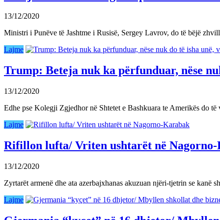
13/12/2020
Ministri i Punëve të Jashtme i Rusisë, Sergey Lavrov, do të bëjë zhv
Lajme
Trump: Beteja nuk ka përfunduar, nëse nuk
13/12/2020
Edhe pse Kolegji Zgjedhor në Shtetet e Bashkuara te Amerikës do të v
Lajme
Rifillon lufta/ Vriten ushtarët në Nagorn
13/12/2020
Zyrtarët armenë dhe ata azerbajxhanas akuzuan njëri-tjetrin se kanë 
Lajme