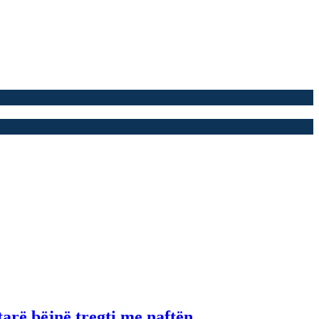
tarë bëjnë tregti me naftën