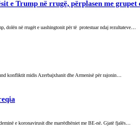
it e Trump në rrugë, përplasen me grupet 
mp, dolën në rrugët e uashingtonit për të protestuar ndaj rezultateve…
 fund konfliktit midis Azerbajxhanit dhe Armenisë për rajonin…
reqia
andeminë e koronavirusit dhe marrëdhëniet me BE-në. Gjatë fjalës…