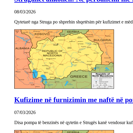
08/03/2026
Qytetarë nga Struga po shprehin shqetësim për kufizimet e mëdha
Kufizime në furnizimin me naftë në po
07/03/2026
Disa pompa të benzinës në qytetin e Strugës kanë vendosur kuf