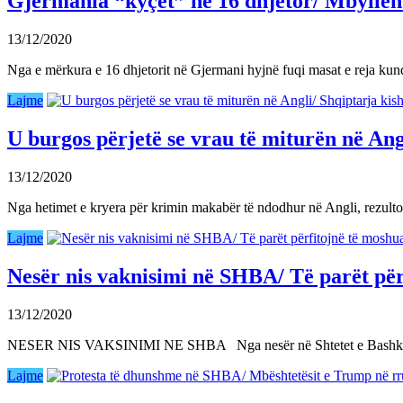
Gjermania “kyçet” në 16 dhjetor/ Mbyllen 
13/12/2020
Nga e mërkura e 16 dhjetorit në Gjermani hyjnë fuqi masat e reja ku
Lajme
U burgos përjetë se vrau të miturën në Ang
13/12/2020
Nga hetimet e kryera për krimin makabër të ndodhur në Angli, rezulto
Lajme
Nesër nis vaknisimi në SHBA/ Të parët për
13/12/2020
NESER NIS VAKSINIMI NE SHBA Nga nesër në Shtetet e Bashkuara
Lajme