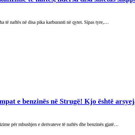
 të naftës në disa pika karburanti në qytet. Sipas tyre,…
mpat e benzinës në Strugë! Kjo është arsyej
izime për mbushjen e derivateve të naftës dhe benzinës gjatë…