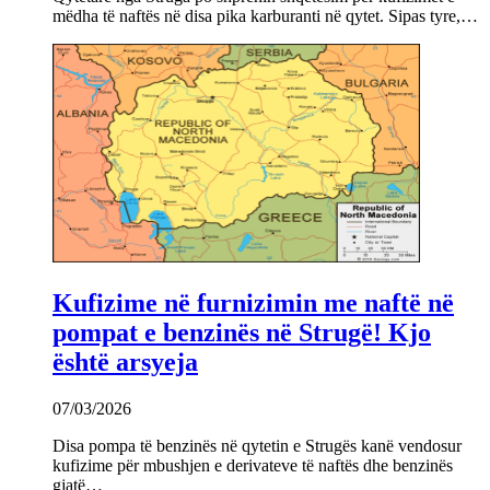
mëdha të naftës në disa pika karburanti në qytet. Sipas tyre,…
Kufizime në furnizimin me naftë në
pompat e benzinës në Strugë! Kjo
është arsyeja
07/03/2026
Disa pompa të benzinës në qytetin e Strugës kanë vendosur
kufizime për mbushjen e derivateve të naftës dhe benzinës
gjatë…