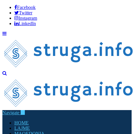
Facebook
Twitter
Instagram
LinkedIn
Navigate
HOME
LAJME
MAQEDONIA