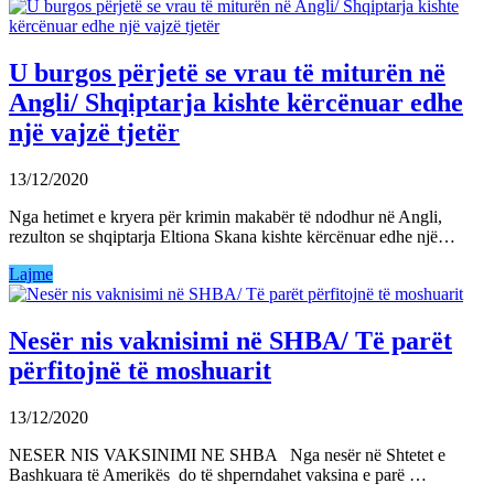
U burgos përjetë se vrau të miturën në
Angli/ Shqiptarja kishte kërcënuar edhe
një vajzë tjetër
13/12/2020
Nga hetimet e kryera për krimin makabër të ndodhur në Angli,
rezulton se shqiptarja Eltiona Skana kishte kërcënuar edhe një…
Lajme
Nesër nis vaknisimi në SHBA/ Të parët
përfitojnë të moshuarit
13/12/2020
NESER NIS VAKSINIMI NE SHBA Nga nesër në Shtetet e
Bashkuara të Amerikës do të shperndahet vaksina e parë …