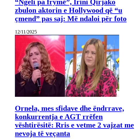
“Ngeli pa frymë”, Irini Qirjako
zbulon aktorin e Hollywood që “u
çmend” pas saj: Më ndaloi për foto
12/11/2025
Ornela, mes sfidave dhe ëndrrave,
konkurrentja e AGT rrëfen
vështirësitë: Rris e vetme 2 vajzat me
nevoja të veçanta