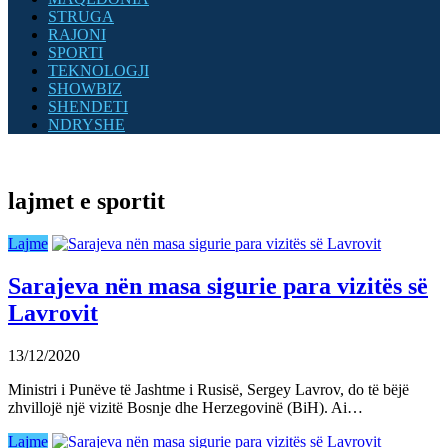
STRUGA
RAJONI
SPORTI
TEKNOLOGJI
SHOWBIZ
SHENDETI
NDRYSHE
lajmet e sportit
Lajme
Sarajeva nën masa sigurie para vizitës së
Lavrovit
13/12/2020
Ministri i Punëve të Jashtme i Rusisë, Sergey Lavrov, do të bëjë
zhvillojë një vizitë Bosnje dhe Herzegovinë (BiH). Ai…
Lajme