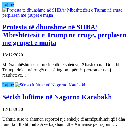
Lajme
Protesta të dhunshme në SHBA/
Mbështetësit e Trump në rrugë, përplasen
me grupet e majta
13/12/2020
Mijëra mbështetës të presidentit të shteteve të bashkuara, Donald
Trump, dolën në rrugët e uashingtonit për të protestuar ndaj
rezultateve…
Lajme
Sërish luftime në Nagorno Karabakh
12/12/2020
Ushtria ruse të shtunën raportoi një shkelje të armëpushimit që i dha
fund konfliktit midis Azerbajxhanit dhe Armenisë për rajonin…