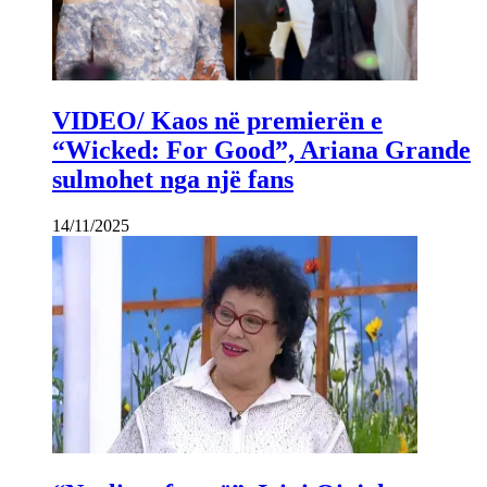
VIDEO/ Kaos në premierën e
“Wicked: For Good”, Ariana Grande
sulmohet nga një fans
14/11/2025