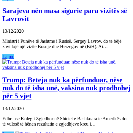
Sarajeva nën masa sigurie para vizitës së
Lavrovit
13/12/2020
Ministri i Punëve të Jashtme i Rusisë, Sergey Lavrov, do të bëjë
zhvillojë një vizitë Bosnje dhe Herzegovinë (BiH). Ai…
Lajme
Trump: Beteja nuk ka përfunduar, nëse
nuk do të isha unë, vaksina nuk prodhohej
për 5 vjet
13/12/2020
Edhe pse Kolegji Zgjedhor në Shtetet e Bashkuara te Amerikës do
të vulosë të hënën rezultatin e zgjedhjeve kreu i…