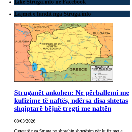
Like Struga.info ne Facebook
Lajmet e fundit nga Struga.info
Struganët ankohen: Ne përballemi me
kufizime të naftës, ndërsa disa shtetas
shqiptarë bëjnë tregti me naftën
08/03/2026
Qytetarë nga Struga po shprehin shqetësim për kufizimet e