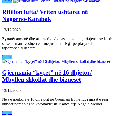
Lajme
Rifillon lufta/ Vriten ushtarët në
Nagorno-Karabak
13/12/2020
Zyrtarët armenë dhe ata azerbajxhanas akuzuan njëri-tjetrin se kanë
shkelur marrëveshjen e armëpushimit. Nga përplasja e fundit
raportohen 4 ushtarë…
Lajme
Gjermania “kyçet” në 16 dhjetor/
Mbyllen shkollat dhe bizneset
13/12/2020
Nga e mërkura e 16 dhjetorit në Gjermani hyjnë fuqi masat e reja
kundër përhapjes së koronavirusit. Kancelarja Angela Merkel…
Lajme