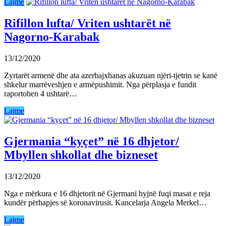
Lajme
Rifillon lufta/ Vriten ushtarët në
Nagorno-Karabak
13/12/2020
Zyrtarët armenë dhe ata azerbajxhanas akuzuan njëri-tjetrin se kanë
shkelur marrëveshjen e armëpushimit. Nga përplasja e fundit
raportohen 4 ushtarë…
Lajme
Gjermania “kyçet” në 16 dhjetor/
Mbyllen shkollat dhe bizneset
13/12/2020
Nga e mërkura e 16 dhjetorit në Gjermani hyjnë fuqi masat e reja
kundër përhapjes së koronavirusit. Kancelarja Angela Merkel…
Lajme