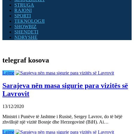
STRUGA
RAJONI
SPORTI
TEKNOLOGJI
SHOWBIZ
SHENDETI
NDRYSHE
telegraf kosova
Lajme
Sarajeva nën masa sigurie para vizitës së
Lavrovit
13/12/2020
Ministri i Punëve të Jashtme i Rusisë, Sergey Lavrov, do të bëjë
zhvillojë një vizitë Bosnje dhe Herzegovinë (BiH). Ai…
Lajme