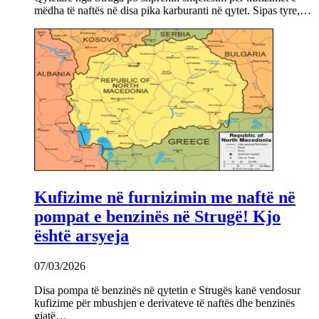
mëdha të naftës në disa pika karburanti në qytet. Sipas tyre,…
Kufizime në furnizimin me naftë në
pompat e benzinës në Strugë! Kjo
është arsyeja
07/03/2026
Disa pompa të benzinës në qytetin e Strugës kanë vendosur
kufizime për mbushjen e derivateve të naftës dhe benzinës
gjatë…