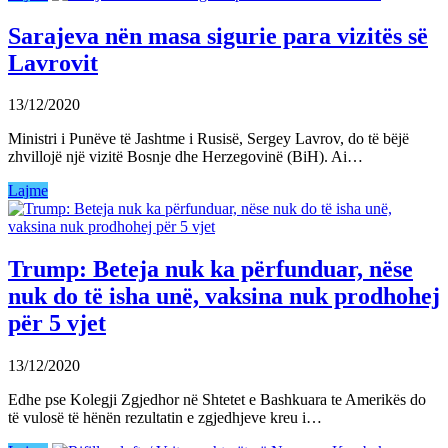
Sarajeva nën masa sigurie para vizitës së
Lavrovit
13/12/2020
Ministri i Punëve të Jashtme i Rusisë, Sergey Lavrov, do të bëjë
zhvillojë një vizitë Bosnje dhe Herzegovinë (BiH). Ai…
Lajme
Trump: Beteja nuk ka përfunduar, nëse
nuk do të isha unë, vaksina nuk prodhohej
për 5 vjet
13/12/2020
Edhe pse Kolegji Zgjedhor në Shtetet e Bashkuara te Amerikës do
të vulosë të hënën rezultatin e zgjedhjeve kreu i…