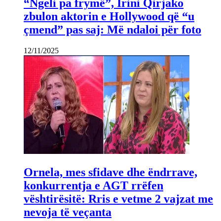
“Ngeli pa frymë”, Irini Qirjako
zbulon aktorin e Hollywood që “u
çmend” pas saj: Më ndaloi për foto
12/11/2025
Ornela, mes sfidave dhe ëndrrave,
konkurrentja e AGT rrëfen
vështirësitë: Rris e vetme 2 vajzat me
nevoja të veçanta