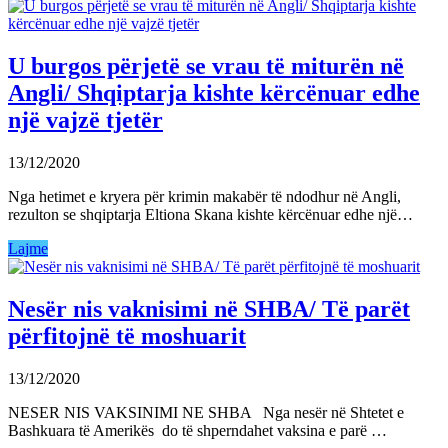
U burgos përjetë se vrau të miturën në
Angli/ Shqiptarja kishte kërcënuar edhe
një vajzë tjetër
13/12/2020
Nga hetimet e kryera për krimin makabër të ndodhur në Angli,
rezulton se shqiptarja Eltiona Skana kishte kërcënuar edhe një…
Lajme
Nesër nis vaknisimi në SHBA/ Të parët
përfitojnë të moshuarit
13/12/2020
NESER NIS VAKSINIMI NE SHBA Nga nesër në Shtetet e
Bashkuara të Amerikës do të shperndahet vaksina e parë …