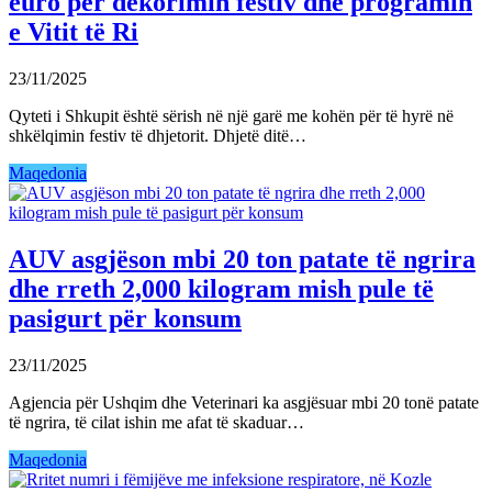
euro për dekorimin festiv dhe programin
e Vitit të Ri
23/11/2025
Qyteti i Shkupit është sërish në një garë me kohën për të hyrë në
shkëlqimin festiv të dhjetorit. Dhjetë ditë…
Maqedonia
AUV asgjëson mbi 20 ton patate të ngrira
dhe rreth 2,000 kilogram mish pule të
pasigurt për konsum
23/11/2025
Agjencia për Ushqim dhe Veterinari ka asgjësuar mbi 20 tonë patate
të ngrira, të cilat ishin me afat të skaduar…
Maqedonia