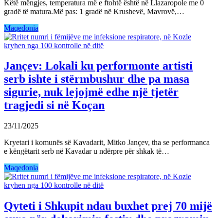
Këtë mëngjes, temperatura më e ftohtë është në Llazaropole me 0
gradë të matura.Më pas: 1 gradë në Krushevë, Mavrovë,…
Maqedonia
Jançev: Lokali ku performonte artisti
serb ishte i stërmbushur dhe pa masa
sigurie, nuk lejojmë edhe një tjetër
tragjedi si në Koçan
23/11/2025
Kryetari i komunës së Kavadarit, Mitko Jançev, tha se performanca
e këngëtarit serb në Kavadar u ndërpre për shkak të…
Maqedonia
Qyteti i Shkupit ndau buxhet prej 70 mijë