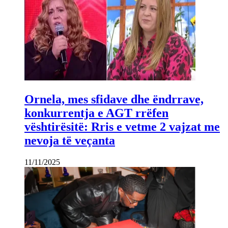
Ornela, mes sfidave dhe ëndrrave,
konkurrentja e AGT rrëfen
vështirësitë: Rris e vetme 2 vajzat me
nevoja të veçanta
11/11/2025