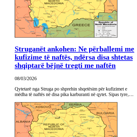
Struganët ankohen: Ne përballemi me
kufizime të naftës, ndërsa disa shtetas
shqiptarë bëjnë tregti me naftën
08/03/2026
Qytetarë nga Struga po shprehin shqetësim për kufizimet e
mëdha të naftës në disa pika karburanti në qytet. Sipas tyre,…