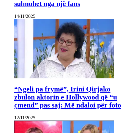
sulmohet nga një fans
14/11/2025
“Ngeli pa frymë”, Irini Qirjako
zbulon aktorin e Hollywood që “u
çmend” pas saj: Më ndaloi për foto
12/11/2025