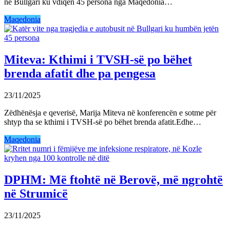
në Bullgari ku vdiqën 45 persona nga Maqedonia…
Maqedonia
Miteva: Kthimi i TVSH-së po bëhet
brenda afatit dhe pa pengesa
23/11/2025
Zëdhënësja e qeverisë, Marija Miteva në konferencën e sotme për
shtyp tha se kthimi i TVSH-së po bëhet brenda afatit.Edhe…
Maqedonia
DPHM: Më ftohtë në Berovë, më ngrohtë
në Strumicë
23/11/2025