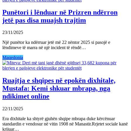
Punëtori i lënduar në Prizren ndërron
jetë pas disa muajsh trajtim
23/11/2025
Një punëtor ka ndërruar jetë më 22 nëntor 2025 si pasojë e
lëndimeve të marra në një incident të rëndë…
Maqedonia
Ruajtja e shqipes në epokën dixhitale,
Mustafa: Kemi shkuar mbrapa, nga
ndikimet online
22/11/2025
Era dixhitale ka shtyrë gjuhën shqipe mbrapa duke kërcënuar
standardin e vendosur në vitin 1908 në Manastir.Rrjetet sociale kanë
krijuar…