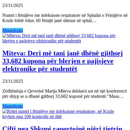
23/11/2025
Numri i fëmijëve me infeksione respiratore në Spitalin e Fëmijëve në
Kozle është rritur. 60 fëmijë janë shtruar në spital…
Maqedonia
Miteva: Deri më tani janë dhënë gjithsej
33,682 kupona për blerjen e pajisjeve
elektronike për studentët
23/11/2025
Zëdhënësja e Qeverisë Marija Miteva deklaroi sot në një konferencë
për shtyp se u dhanë gjithsej 33,682 kuponë për studentë.”Masa…
Maqedonia
Çifti nga Shkupi raportojnë njëri tjetrin