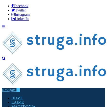
Facebook
Twitter
Instagram
LinkedIn
Navigate
HOME
LAJME
MAQEDONIA