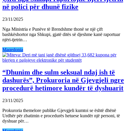
në polici për dhunë fizike
23/11/2025
Nga Ministria e Punëve të Brendshme thonë se një çift
bashkëshortor nga Shkupi, gjatë ditës së djeshme kanë raportuar
njëri-tjetrin…
Maqedonia
“Dhunim dhe sulm seksual ndaj ish të
dashurës”, Prokuroria në Gjevgjeli ngre
procedurë hetimore kundër të dyshuarit
23/11/2025
Prokuroria themelore publike Gjevgjeli kumtoi se është dhënë
Urdhër për zbatimin e procedurës hetuese kundër një personi, të
dyshuar për…
Maqedonia