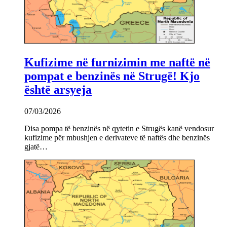
Kufizime në furnizimin me naftë në
pompat e benzinës në Strugë! Kjo
është arsyeja
07/03/2026
Disa pompa të benzinës në qytetin e Strugës kanë vendosur
kufizime për mbushjen e derivateve të naftës dhe benzinës
gjatë…