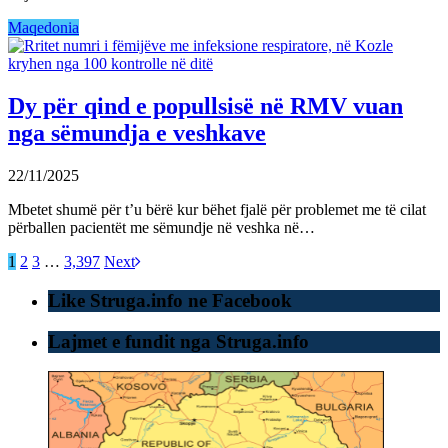
Maqedonia
Dy për qind e popullsisë në RMV vuan
nga sëmundja e veshkave
22/11/2025
Mbetet shumë për t’u bërë kur bëhet fjalë për problemet me të cilat
përballen pacientët me sëmundje në veshka në…
1
2
3
…
3,397
Next
Like Struga.info ne Facebook
Lajmet e fundit nga Struga.info