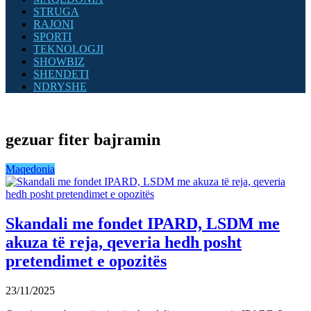
STRUGA
RAJONI
SPORTI
TEKNOLOGJI
SHOWBIZ
SHENDETI
NDRYSHE
gezuar fiter bajramin
Maqedonia
Skandali me fondet IPARD, LSDM me
akuza të reja, qeveria hedh posht
pretendimet e opozitës
23/11/2025