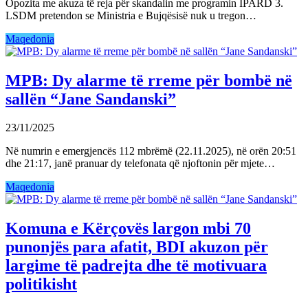
Opozita me akuza të reja për skandalin me programin IPARD 3.
LSDM pretendon se Ministria e Bujqësisë nuk u tregon…
Maqedonia
MPB: Dy alarme të rreme për bombë në
sallën “Jane Sandanski”
23/11/2025
Në numrin e emergjencës 112 mbrëmë (22.11.2025), në orën 20:51
dhe 21:17, janë pranuar dy telefonata që njoftonin për mjete…
Maqedonia
Komuna e Kërçovës largon mbi 70
punonjës para afatit, BDI akuzon për
largime të padrejta dhe të motivuara
politikisht