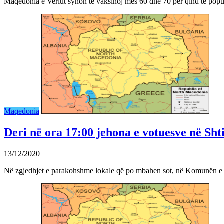
Maqedonia e Veriut synon të vaksinoj mes 60 dhe 70 për qind të popu
Maqedonia
Deri në ora 17:00 jehona e votuesve në Shti
13/12/2020
Në zgjedhjet e parakohshme lokale që po mbahen sot, në Komunën e 