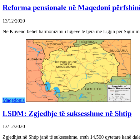
Reforma pensionale në Maqedoni përfshinë
13/12/2020
Në Kuvend bëhet harmonizimi i ligjeve të tjera me Ligjin për Sigurim
Maqedonia
LSDM: Zgjedhje të suksesshme në Shtip
13/12/2020
Zgjedhjet në Shtip janë të suksesshme, rreth 14,500 qytetarë kanë dal