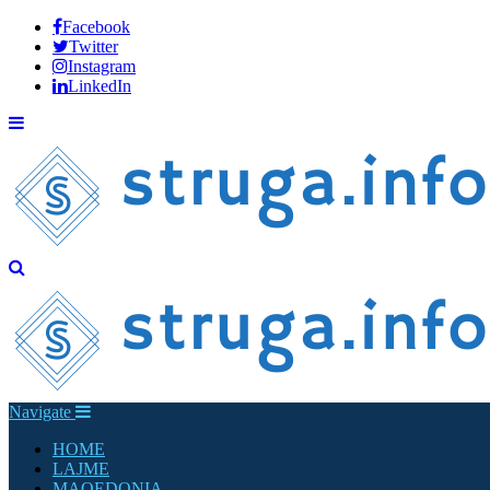
Facebook
Twitter
Instagram
LinkedIn
Navigate
HOME
LAJME
MAQEDONIA