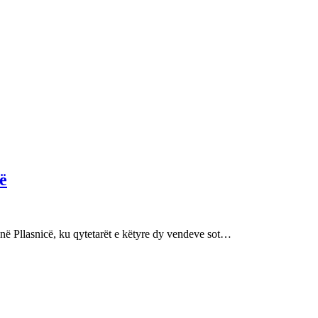
ë
në Pllasnicë, ku qytetarët e këtyre dy vendeve sot…