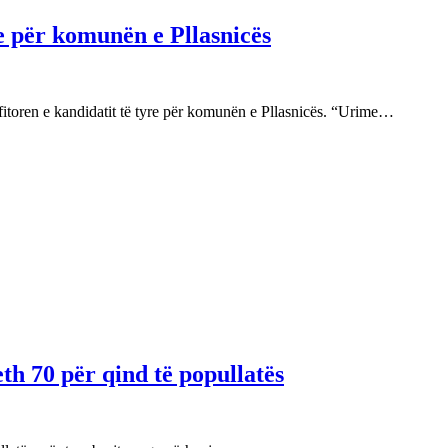
re për komunën e Pllasnicës
fitoren e kandidatit të tyre për komunën e Pllasnicës. “Urime…
th 70 për qind të popullatës