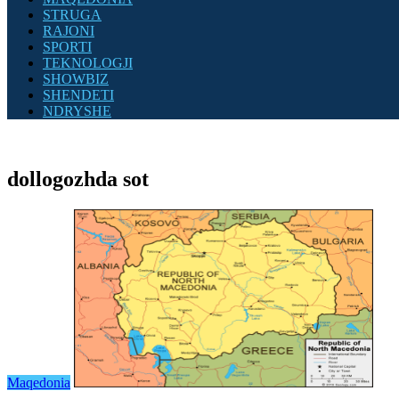
STRUGA
RAJONI
SPORTI
TEKNOLOGJI
SHOWBIZ
SHENDETI
NDRYSHE
dollogozhda sot
Maqedonia