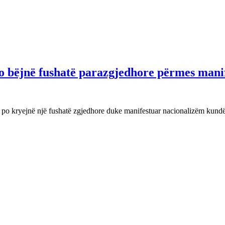
o bëjnë fushatë parazgjedhore përmes mani
ë po kryejnë një fushatë zgjedhore duke manifestuar nacionalizëm kun