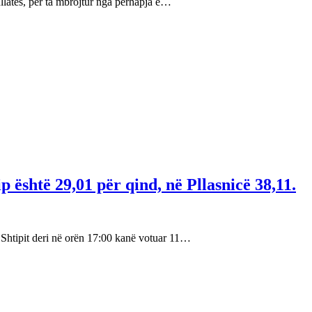
llatës, për ta mbrojtur nga përhapja e…
p është 29,01 për qind, në Pllasnicë 38,11.
Shtipit deri në orën 17:00 kanë votuar 11…