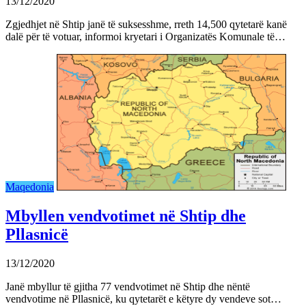
13/12/2020
Zgjedhjet në Shtip janë të suksesshme, rreth 14,500 qytetarë kanë
dalë për të votuar, informoi kryetari i Organizatës Komunale të…
Maqedonia
Mbyllen vendvotimet në Shtip dhe
Pllasnicë
13/12/2020
Janë mbyllur të gjitha 77 vendvotimet në Shtip dhe nëntë
vendvotime në Pllasnicë, ku qytetarët e këtyre dy vendeve sot…