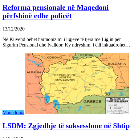
Reforma pensionale në Maqedoni
përfshinë edhe policët
13/12/2020
Në Kuvend bëhet harmonizimi i ligjeve të tjera me Ligjin për
Sigurim Pensional dhe Ivalidor. Ky ndryshim, i cili inkuadrohet…
Maqedonia
LSDM: Zgjedhje të suksesshme në Shtip