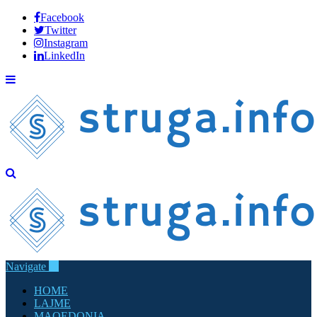
Facebook
Twitter
Instagram
LinkedIn
Navigate
HOME
LAJME
MAQEDONIA