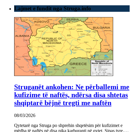
Lajmet e fundit nga Struga.info
Struganët ankohen: Ne përballemi me
kufizime të naftës, ndërsa disa shtetas
shqiptarë bëjnë tregti me naftën
08/03/2026
Qytetarë nga Struga po shprehin shqetësim për kufizimet e
mëdha të naftës në disa pika karburanti në qytet. Sipas tyre,…