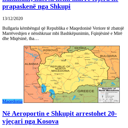
prapaskenë nga Shkupi
13/12/2020
Bullgaria këmbëngul që Republika e Maqedonisë Veriore të zbatojë
Marrëveshjen e nënshkruar mbi Bashkëpunimin, Fqinjësinë e Mirë
dhe Miqësinë, tha…
Maqedonia
Në Aeroportin e Shkupit arrestohet 20-
vjeçari nga Kosova