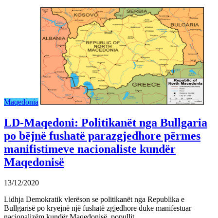
Maqedonia
LD-Maqedoni: Politikanët nga Bullgaria
po bëjnë fushatë parazgjedhore përmes
manifistimeve nacionaliste kundër
Maqedonisë
13/12/2020
Lidhja Demokratik vlerëson se politikanët nga Republika e
Bullgarisë po kryejnë një fushatë zgjedhore duke manifestuar
nacionalizëm kundër Maqedonisë, popullit…