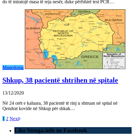
do të miratojë masa të reja nesër, duke përfshirë test PCR…
Maqedonia
Shkup, 38 pacientë shtrihen në spitale
13/12/2020
Në 24 orët e kaluara, 38 pacientë të rinj u shtruan në spital në
Qendrat kovide në Shkup për shkak…
1
2
Next
Like Struga.info ne Facebook