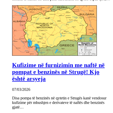
Kufizime në furnizimin me naftë në
pompat e benzinës në Strugë! Kjo
është arsyeja
07/03/2026
Disa pompa të benzinës në qytetin e Strugës kanë vendosur
kufizime për mbushjen e derivateve të naftës dhe benzinës
gjatë…