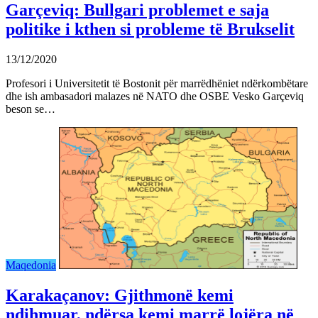
Garçeviq: Bullgari problemet e saja
politike i kthen si probleme të Brukselit
13/12/2020
Profesori i Universitetit të Bostonit për marrëdhëniet ndërkombëtare
dhe ish ambasadori malazes në NATO dhe OSBE Vesko Garçeviq
beson se…
Maqedonia
Karakaçanov: Gjithmonë kemi
ndihmuar, ndërsa kemi marrë lojëra në