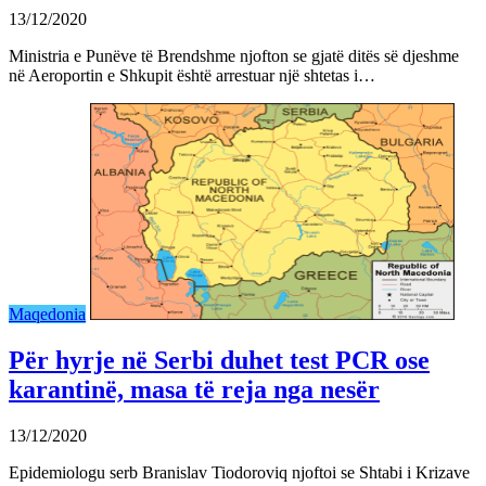
13/12/2020
Ministria e Punëve të Brendshme njofton se gjatë ditës së djeshme
në Aeroportin e Shkupit është arrestuar një shtetas i…
Maqedonia
Për hyrje në Serbi duhet test PCR ose
karantinë, masa të reja nga nesër
13/12/2020
Epidemiologu serb Branislav Tiodoroviq njoftoi se Shtabi i Krizave