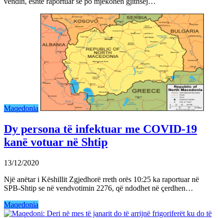
vendin, është raportuar se po mjekohen gjithsej…
Maqedonia
Dy persona të infektuar me COVID-19
kanë votuar në Shtip
13/12/2020
Një anëtar i Këshillit Zgjedhorë rreth orës 10:25 ka raportuar në
SPB-Shtip se në vendvotimin 2276, që ndodhet në çerdhen…
Maqedonia