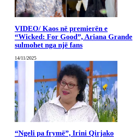
VIDEO/ Kaos në premierën e
“Wicked: For Good”, Ariana Grande
sulmohet nga një fans
14/11/2025
“Ngeli pa frymë”, Irini Qirjako