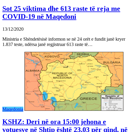
Sot 25 viktima dhe 613 raste të reja me
COVID-19 në Maqedoni
13/12/2020
Ministria e Shëndetësisë informon se në 24 orët e fundit janë kryer
1.837 teste, ndërsa janë regjistruar 613 raste të…
Maqedonia
KSHZ: Deri në ora 15:00 jehona e
votuesve në Shtip është 23,03 për qind, në