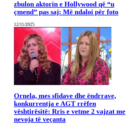
zbulon aktorin e Hollywood që “u
çmend” pas saj: Më ndaloi për foto
12/11/2025
Ornela, mes sfidave dhe ëndrrave,
konkurrentja e AGT rrëfen
vështirësitë: Rris e vetme 2 vajzat me
nevoja të veçanta