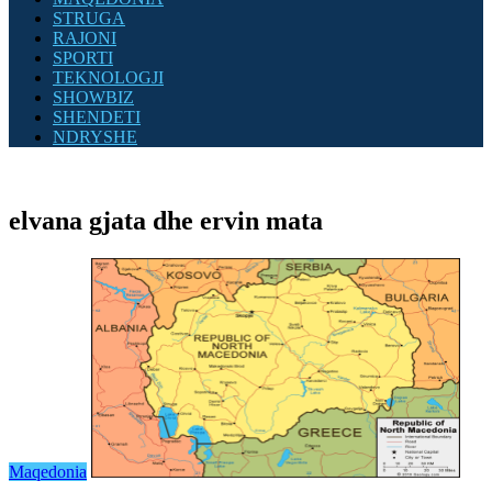
STRUGA
RAJONI
SPORTI
TEKNOLOGJI
SHOWBIZ
SHENDETI
NDRYSHE
elvana gjata dhe ervin mata
Maqedonia