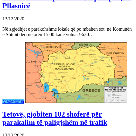
Pllasnicë
13/12/2020
Në zgjedhjet e parakohshme lokale që po mbahen sot, në Komunën
e Shtipit deri në orën 15:00 kanë votuar 9620…
Maqedonia
Tetovë, gjobiten 102 shoferë për
parakalim të paligjshëm në trafik
13/12/2020