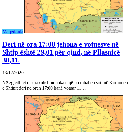
Maqedonia
Deri në ora 17:00 jehona e votuesve në
Shtip është 29,01 për qind, në Pllasnicë
38,11.
13/12/2020
Në zgjedhjet e parakohshme lokale që po mbahen sot, në Komunën
e Shtipit deri në orën 17:00 kanë votuar 11…