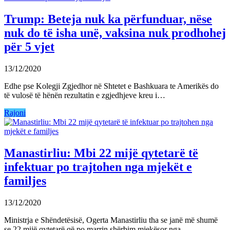
Trump: Beteja nuk ka përfunduar, nëse
nuk do të isha unë, vaksina nuk prodhohej
për 5 vjet
13/12/2020
Edhe pse Kolegji Zgjedhor në Shtetet e Bashkuara te Amerikës do
të vulosë të hënën rezultatin e zgjedhjeve kreu i…
Rajoni
Manastirliu: Mbi 22 mijë qytetarë të
infektuar po trajtohen nga mjekët e
familjes
13/12/2020
Ministrja e Shëndetësisë, Ogerta Manastirliu tha se janë më shumë
se 22 mijë qytetarë që po marrin shërbim mjekësor nga…