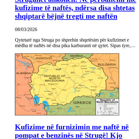
kufizime të naftës, ndërsa disa shtetas
shqiptarë bëjnë tregti me naftën
08/03/2026
Qytetarë nga Struga po shprehin shqetësim për kufizimet e
mëdha të naftës në disa pika karburanti në qytet. Sipas tyre,…
Kufizime në furnizimin me naftë në
pompat e benzinës në Strugë! Kjo