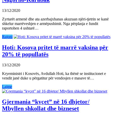
13/12/2020
Zyrtarët armenë dhe ata azerbajxhanas akuzuan njëri-tjetrin se kanë
shkelur marrëveshjen e armëpushimit. Nga përplasja e fundit
raportohen 4 ushtarë…
Rajoni
Hoti: Kosova pritet të marrë vaksina për
20% të popullatës
13/12/2020
Kryeministri i Kosovës, Avdullah Hoti, ka thënë se institucionet e
vendit janë duke u përgatitur për vendosjen e masave të…
Lajme
Gjermania “kyçet” në 16 dhjetor/
Mbyllen shkollat dhe bizneset