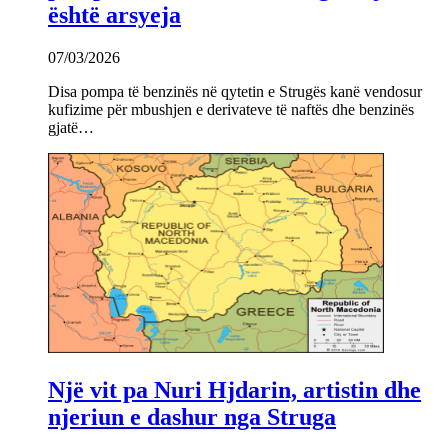
është arsyeja
07/03/2026
Disa pompa të benzinës në qytetin e Strugës kanë vendosur
kufizime për mbushjen e derivateve të naftës dhe benzinës
gjatë…
Një vit pa Nuri Hjdarin, artistin dhe
njeriun e dashur nga Struga