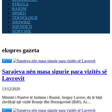
STRUGA
RAJONI
SPORTI
TEKNOLOGJI
SHOWBIZ
SHENDETI
NDRYSHE
ekspres gazeta
Lajme
Sarajeva nën masa sigurie para vizitës së
Lavrovit
13/12/2020
Ministri i Punëve të Jashtme i Rusisë, Sergey Lavrov, do të bëjë
zhvillojë një vizitë Bosnje dhe Herzegovinë (BiH). Ai…
Lajme