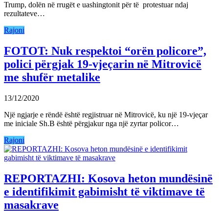
Trump, dolën në rrugët e uashingtonit për të protestuar ndaj
rezultateve…
Rajoni
FOTOT: Nuk respektoi “orën policore”,
polici përgjak 19-vjeçarin në Mitrovicë
me shufër metalike
13/12/2020
Një ngjarje e rëndë është regjistruar në Mitrovicë, ku një 19-vjeçar
me iniciale Sh.B është përgjakur nga një zyrtar policor…
Rajoni
REPORTAZHI: Kosova heton mundësinë
e identifikimit gabimisht të viktimave të
masakrave