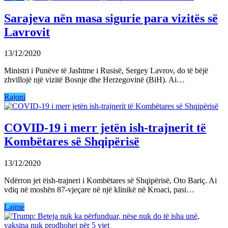
Sarajeva nën masa sigurie para vizitës së
Lavrovit
13/12/2020
Ministri i Punëve të Jashtme i Rusisë, Sergey Lavrov, do të bëjë
zhvillojë një vizitë Bosnje dhe Herzegovinë (BiH). Ai…
Rajoni
COVID-19 i merr jetën ish-trajnerit të
Kombëtares së Shqipërisë
13/12/2020
Ndërron jet ëish-trajneri i Kombëtares së Shqipërisë, Oto Bariç. Ai
vdiq në moshën 87-vjeçare në një klinikë në Kroaci, pasi…
Lajme