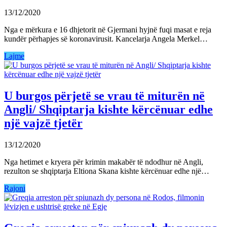
13/12/2020
Nga e mërkura e 16 dhjetorit në Gjermani hyjnë fuqi masat e reja
kundër përhapjes së koronavirusit. Kancelarja Angela Merkel…
Lajme
U burgos përjetë se vrau të miturën në
Angli/ Shqiptarja kishte kërcënuar edhe
një vajzë tjetër
13/12/2020
Nga hetimet e kryera për krimin makabër të ndodhur në Angli,
rezulton se shqiptarja Eltiona Skana kishte kërcënuar edhe një…
Rajoni