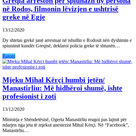
Greqia arreston për spiunazh dy persona
në Rodos, filmonin lëvizjen e ushtrisë
greke në Egje
13/12/2020
Dy shtetas grekë janë arrestuar në ishullin e Rodosit nën dyshimin e
spiunimit kundër Greqisë, deklaroi policia greke të shtunën…
Rajoni
Mjeku Mihal Kërçi humbi jetën/
Manastirliu: Më hidhëroi shumë, ishte
profesionist i zoti
13/12/2020
Ministrja e Shëndetësisë, Ogerta Manastirliu reagoi pas lajmit për
ndarjen nga jeta të mjekut anestezist Mihal Kërçi. Në “Facebook”,
Manastirliu…