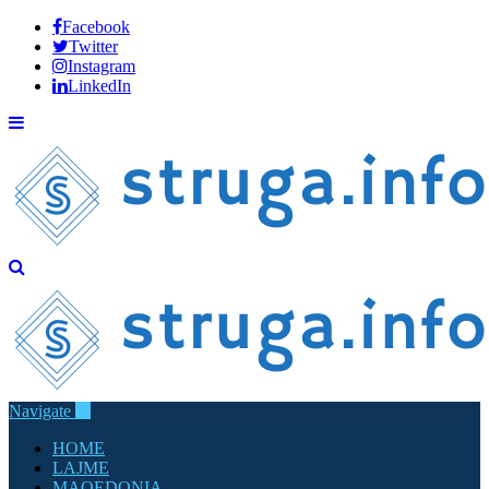
Facebook
Twitter
Instagram
LinkedIn
Navigate
HOME
LAJME
MAQEDONIA