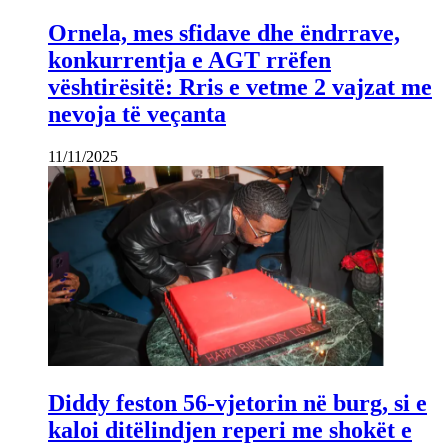
Ornela, mes sfidave dhe ëndrrave,
konkurrentja e AGT rrëfen
vështirësitë: Rris e vetme 2 vajzat me
nevoja të veçanta
11/11/2025
Diddy feston 56-vjetorin në burg, si e
kaloi ditëlindjen reperi me shokët e