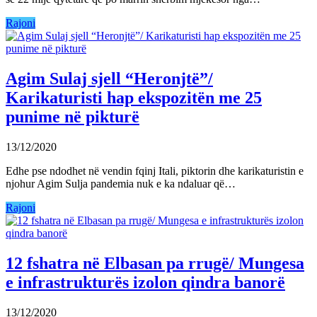
Rajoni
Agim Sulaj sjell “Heronjtë”/
Karikaturisti hap ekspozitën me 25
punime në pikturë
13/12/2020
Edhe pse ndodhet në vendin fqinj Itali, piktorin dhe karikaturistin e
njohur Agim Sulja pandemia nuk e ka ndaluar që…
Rajoni
12 fshatra në Elbasan pa rrugë/ Mungesa
e infrastrukturës izolon qindra banorë
13/12/2020