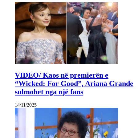
VIDEO/ Kaos në premierën e
“Wicked: For Good”, Ariana Grande
sulmohet nga një fans
14/11/2025