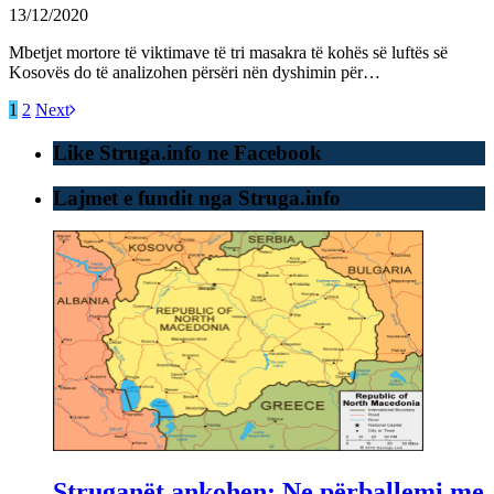
13/12/2020
Mbetjet mortore të viktimave të tri masakra të kohës së luftës së
Kosovës do të analizohen përsëri nën dyshimin për…
1
2
Next
Like Struga.info ne Facebook
Lajmet e fundit nga Struga.info
Struganët ankohen: Ne përballemi me