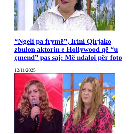
“Ngeli pa frymë”, Irini Qirjako
zbulon aktorin e Hollywood që “u
çmend” pas saj: Më ndaloi për foto
12/11/2025