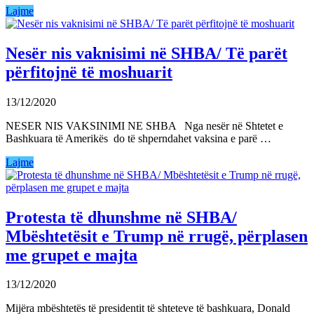
Lajme
Nesër nis vaknisimi në SHBA/ Të parët
përfitojnë të moshuarit
13/12/2020
NESER NIS VAKSINIMI NE SHBA Nga nesër në Shtetet e
Bashkuara të Amerikës do të shperndahet vaksina e parë …
Lajme
Protesta të dhunshme në SHBA/
Mbështetësit e Trump në rrugë, përplasen
me grupet e majta
13/12/2020
Mijëra mbështetës të presidentit të shteteve të bashkuara, Donald