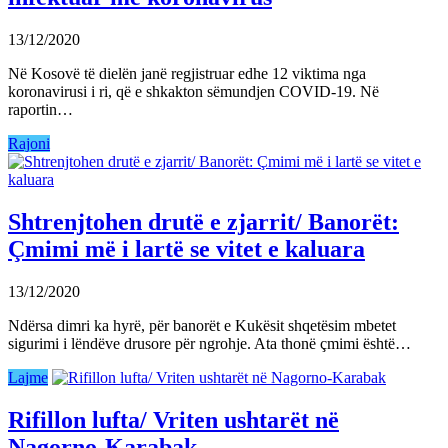
13/12/2020
Në Kosovë të dielën janë regjistruar edhe 12 viktima nga
koronavirusi i ri, që e shkakton sëmundjen COVID-19. Në
raportin…
Rajoni
Shtrenjtohen drutë e zjarrit/ Banorët:
Çmimi më i lartë se vitet e kaluara
13/12/2020
Ndërsa dimri ka hyrë, për banorët e Kukësit shqetësim mbetet
sigurimi i lëndëve drusore për ngrohje. Ata thonë çmimi është…
Lajme
Rifillon lufta/ Vriten ushtarët në
Nagorno-Karabak