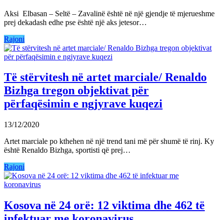
Aksi Elbasan – Seltë – Zavalinë është në një gjendje të mjerueshme
prej dekadash edhe pse është një aks jetesor…
Rajoni
Të stërvitesh në artet marciale/ Renaldo
Bizhga tregon objektivat për
përfaqësimin e ngjyrave kuqezi
13/12/2020
Artet marciale po kthehen në një trend tani më për shumë të rinj. Ky
është Renaldo Bizhga, sportisti që prej…
Rajoni
Kosova në 24 orë: 12 viktima dhe 462 të
infektuar me koronavirus