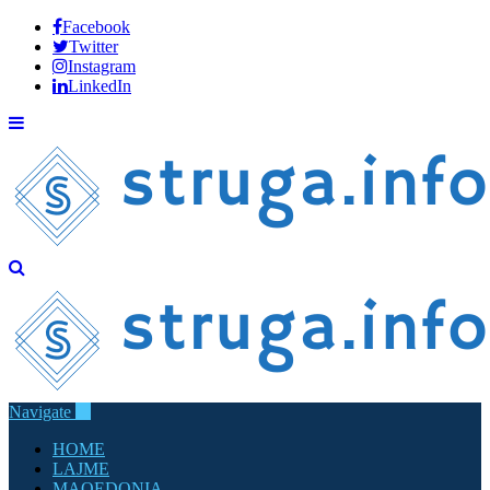
Facebook
Twitter
Instagram
LinkedIn
Navigate
HOME
LAJME
MAQEDONIA