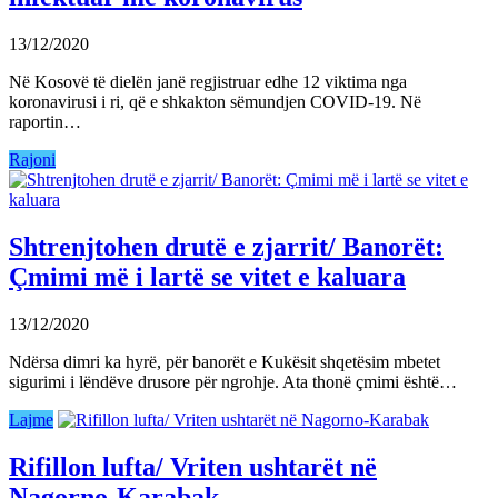
13/12/2020
Në Kosovë të dielën janë regjistruar edhe 12 viktima nga
koronavirusi i ri, që e shkakton sëmundjen COVID-19. Në
raportin…
Rajoni
Shtrenjtohen drutë e zjarrit/ Banorët:
Çmimi më i lartë se vitet e kaluara
13/12/2020
Ndërsa dimri ka hyrë, për banorët e Kukësit shqetësim mbetet
sigurimi i lëndëve drusore për ngrohje. Ata thonë çmimi është…
Lajme
Rifillon lufta/ Vriten ushtarët në
Nagorno-Karabak