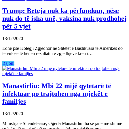
Trump: Beteja nuk ka përfunduar, nëse
nuk do të isha unë, vaksina nuk prodhohej
për 5 vjet
13/12/2020
Edhe pse Kolegji Zgjedhor në Shtetet e Bashkuara te Amerikës do
të vulosë të hënën rezultatin e zgjedhjeve kreu i…
Rajoni
Manastirliu: Mbi 22 mijë qytetarë të
infektuar po trajtohen nga mjekët e
familjes
13/12/2020
Ministrja e Shëndetësisë, Ogerta Manastirliu tha se janë më shumë
se 22 mijë qytetarë që po marrin shërbim mjekësor nga…