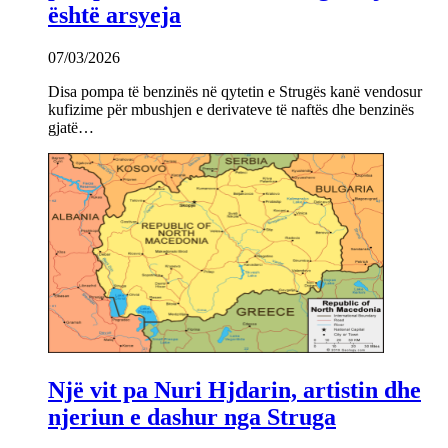
është arsyeja
07/03/2026
Disa pompa të benzinës në qytetin e Strugës kanë vendosur
kufizime për mbushjen e derivateve të naftës dhe benzinës
gjatë…
Një vit pa Nuri Hjdarin, artistin dhe
njeriun e dashur nga Struga