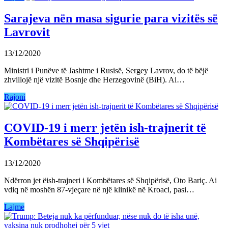
Sarajeva nën masa sigurie para vizitës së
Lavrovit
13/12/2020
Ministri i Punëve të Jashtme i Rusisë, Sergey Lavrov, do të bëjë
zhvillojë një vizitë Bosnje dhe Herzegovinë (BiH). Ai…
Rajoni
COVID-19 i merr jetën ish-trajnerit të
Kombëtares së Shqipërisë
13/12/2020
Ndërron jet ëish-trajneri i Kombëtares së Shqipërisë, Oto Bariç. Ai
vdiq në moshën 87-vjeçare në një klinikë në Kroaci, pasi…
Lajme