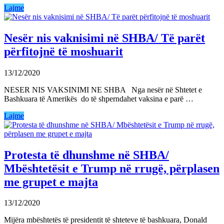
Lajme
Nesër nis vaknisimi në SHBA/ Të parët
përfitojnë të moshuarit
13/12/2020
NESER NIS VAKSINIMI NE SHBA Nga nesër në Shtetet e
Bashkuara të Amerikës do të shperndahet vaksina e parë …
Lajme
Protesta të dhunshme në SHBA/
Mbështetësit e Trump në rrugë, përplasen
me grupet e majta
13/12/2020
Mijëra mbështetës të presidentit të shteteve të bashkuara, Donald