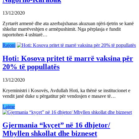
13/12/2020
Zyrtarët armenë dhe ata azerbajxhanas akuzuan njëri-tjetrin se kanë
shkelur marrëveshjen e armëpushimit. Nga përplasja e fundit
raportohen 4 ushtarë…
Rajoni
Hoti: Kosova pritet të marrë vaksina për
20% të popullatës
13/12/2020
Kryeministri i Kosovës, Avdullah Hoti, ka thënë se institucionet e
vendit janë duke u përgatitur për vendosjen e masave të…
Lajme
Gjermania “kyçet” në 16 dhjetor/
Mbyllen shkollat dhe bizneset