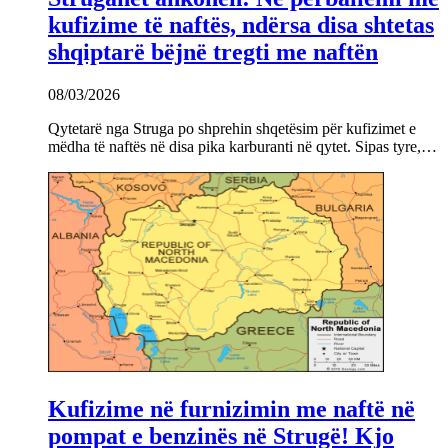
kufizime të naftës, ndërsa disa shtetas
shqiptarë bëjnë tregti me naftën
08/03/2026
Qytetarë nga Struga po shprehin shqetësim për kufizimet e
mëdha të naftës në disa pika karburanti në qytet. Sipas tyre,…
Kufizime në furnizimin me naftë në
pompat e benzinës në Strugë! Kjo