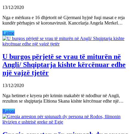
13/12/2020
Nga e mërkura e 16 dhjetorit në Gjermani hyjnë fuqi masat e reja
kundër përhapjes së koronavirusit. Kancelarja Angela Merkel…
Lajme
U burgos përjetë se vrau të miturën në
Angli/ Shqiptarja kishte kërcënuar edhe
një vajzë tjetër
13/12/2020
Nga hetimet e kryera për krimin makabër të ndodhur në Angli,
rezulton se shqiptarja Eltiona Skana kishte kërcënuar edhe një…
Rajoni