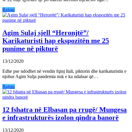
Rajoni
Agim Sulaj sjell “Heronjtë”/
Karikaturisti hap ekspozitën me 25
punime në pikturë
13/12/2020
Edhe pse ndodhet në vendin fqinj Itali, piktorin dhe karikaturistin e
njohur Agim Sulja pandemia nuk e ka ndaluar që…
Rajoni
12 fshatra në Elbasan pa rrugë/ Mungesa
e infrastrukturës izolon qindra banorë
13/12/2020