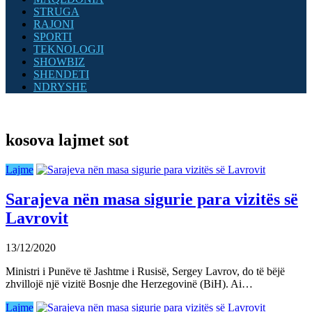
STRUGA
RAJONI
SPORTI
TEKNOLOGJI
SHOWBIZ
SHENDETI
NDRYSHE
kosova lajmet sot
Lajme
Sarajeva nën masa sigurie para vizitës së
Lavrovit
13/12/2020
Ministri i Punëve të Jashtme i Rusisë, Sergey Lavrov, do të bëjë
zhvillojë një vizitë Bosnje dhe Herzegovinë (BiH). Ai…
Lajme