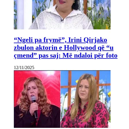
“Ngeli pa frymë”, Irini Qirjako
zbulon aktorin e Hollywood që “u
çmend” pas saj: Më ndaloi për foto
12/11/2025