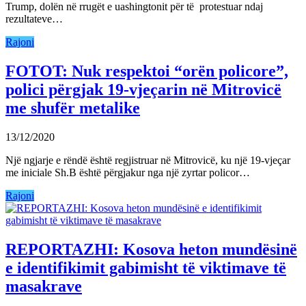
Trump, dolën në rrugët e uashingtonit për të protestuar ndaj
rezultateve…
Rajoni
FOTOT: Nuk respektoi “orën policore”,
polici përgjak 19-vjeçarin në Mitrovicë
me shufër metalike
13/12/2020
Një ngjarje e rëndë është regjistruar në Mitrovicë, ku një 19-vjeçar
me iniciale Sh.B është përgjakur nga një zyrtar policor…
Rajoni
REPORTAZHI: Kosova heton mundësinë
e identifikimit gabimisht të viktimave të
masakrave