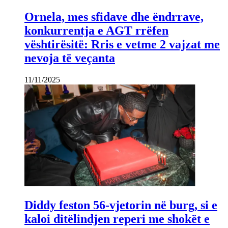
Ornela, mes sfidave dhe ëndrrave,
konkurrentja e AGT rrëfen
vështirësitë: Rris e vetme 2 vajzat me
nevoja të veçanta
11/11/2025
Diddy feston 56-vjetorin në burg, si e
kaloi ditëlindjen reperi me shokët e