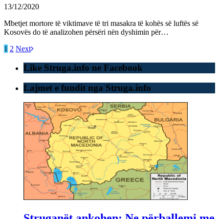
13/12/2020
Mbetjet mortore të viktimave të tri masakra të kohës së luftës së
Kosovës do të analizohen përsëri nën dyshimin për…
1
2
Next
Like Struga.info ne Facebook
Lajmet e fundit nga Struga.info
Struganët ankohen: Ne përballemi me