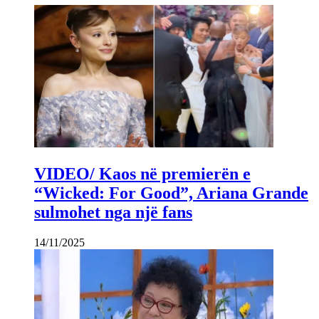
VIDEO/ Kaos në premierën e
“Wicked: For Good”, Ariana Grande
sulmohet nga një fans
14/11/2025