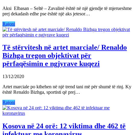
Aksi Elbasan – Seltë – Zavalinë është në një gjendje të mjerueshme
prej dekadash edhe pse është një aks jetesor…
Rajoni
Të stërvitesh në artet marciale/ Renaldo
Bizhga tregon objektivat për
përfaqësimin e ngjyrave kuqezi
13/12/2020
Artet marciale po kthehen në një trend tani më për shumë të rinj. Ky
është Renaldo Bizhga, sportisti që prej…
Rajoni
Kosova në 24 orë: 12 viktima dhe 462 të
infektuar me koronavirus