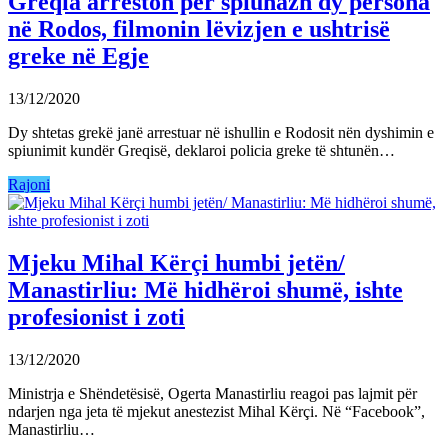
Greqia arreston për spiunazh dy persona
në Rodos, filmonin lëvizjen e ushtrisë
greke në Egje
13/12/2020
Dy shtetas grekë janë arrestuar në ishullin e Rodosit nën dyshimin e
spiunimit kundër Greqisë, deklaroi policia greke të shtunën…
Rajoni
Mjeku Mihal Kërçi humbi jetën/
Manastirliu: Më hidhëroi shumë, ishte
profesionist i zoti
13/12/2020
Ministrja e Shëndetësisë, Ogerta Manastirliu reagoi pas lajmit për
ndarjen nga jeta të mjekut anestezist Mihal Kërçi. Në “Facebook”,
Manastirliu…