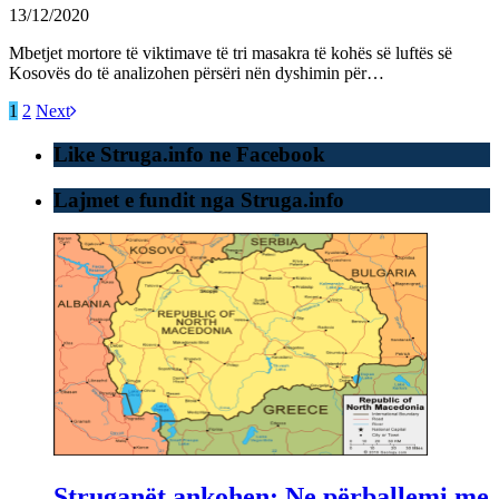
13/12/2020
Mbetjet mortore të viktimave të tri masakra të kohës së luftës së
Kosovës do të analizohen përsëri nën dyshimin për…
1
2
Next
Like Struga.info ne Facebook
Lajmet e fundit nga Struga.info
Struganët ankohen: Ne përballemi me