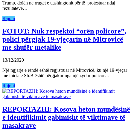
Trump, dolën në rrugët e uashingtonit për të protestuar ndaj
rezultateve…
Rajoni
FOTOT: Nuk respektoi “orën policore”,
polici përgjak 19-vjeçarin në Mitrovicë
me shufër metalike
13/12/2020
Një ngjarje e rëndë është regjistruar në Mitrovicë, ku një 19-vjeçar
me iniciale Sh.B është përgjakur nga një zyrtar policor…
Rajoni
REPORTAZHI: Kosova heton mundësinë
e identifikimit gabimisht të viktimave të
masakrave