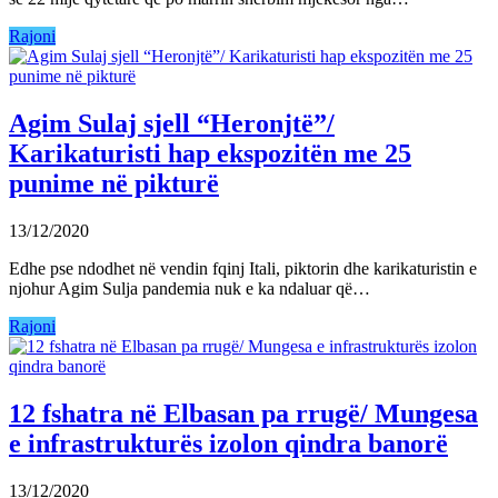
Rajoni
Agim Sulaj sjell “Heronjtë”/
Karikaturisti hap ekspozitën me 25
punime në pikturë
13/12/2020
Edhe pse ndodhet në vendin fqinj Itali, piktorin dhe karikaturistin e
njohur Agim Sulja pandemia nuk e ka ndaluar që…
Rajoni
12 fshatra në Elbasan pa rrugë/ Mungesa
e infrastrukturës izolon qindra banorë
13/12/2020