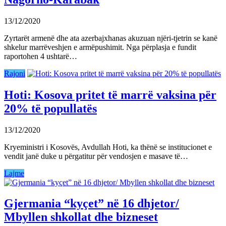
13/12/2020
Zyrtarët armenë dhe ata azerbajxhanas akuzuan njëri-tjetrin se kanë
shkelur marrëveshjen e armëpushimit. Nga përplasja e fundit
raportohen 4 ushtarë…
Rajoni
Hoti: Kosova pritet të marrë vaksina për
20% të popullatës
13/12/2020
Kryeministri i Kosovës, Avdullah Hoti, ka thënë se institucionet e
vendit janë duke u përgatitur për vendosjen e masave të…
Lajme
Gjermania “kyçet” në 16 dhjetor/
Mbyllen shkollat dhe bizneset