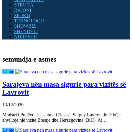
STRUGA
RAJONI
SPORTI
TEKNOLOGJI
SHOWBIZ
SHENDETI
NDRYSHE
semundja e asmes
Lajme
Sarajeva nën masa sigurie para vizitës së
Lavrovit
13/12/2020
Ministri i Punëve të Jashtme i Rusisë, Sergey Lavrov, do të bëjë
zhvillojë një vizitë Bosnje dhe Herzegovinë (BiH). Ai…
Lajme