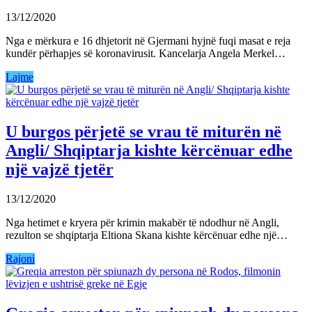
13/12/2020
Nga e mërkura e 16 dhjetorit në Gjermani hyjnë fuqi masat e reja
kundër përhapjes së koronavirusit. Kancelarja Angela Merkel…
Lajme
U burgos përjetë se vrau të miturën në
Angli/ Shqiptarja kishte kërcënuar edhe
një vajzë tjetër
13/12/2020
Nga hetimet e kryera për krimin makabër të ndodhur në Angli,
rezulton se shqiptarja Eltiona Skana kishte kërcënuar edhe një…
Rajoni