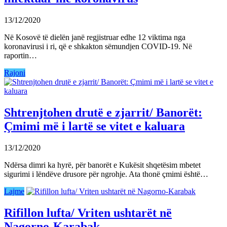
13/12/2020
Në Kosovë të dielën janë regjistruar edhe 12 viktima nga
koronavirusi i ri, që e shkakton sëmundjen COVID-19. Në
raportin…
Rajoni
Shtrenjtohen drutë e zjarrit/ Banorët:
Çmimi më i lartë se vitet e kaluara
13/12/2020
Ndërsa dimri ka hyrë, për banorët e Kukësit shqetësim mbetet
sigurimi i lëndëve drusore për ngrohje. Ata thonë çmimi është…
Lajme
Rifillon lufta/ Vriten ushtarët në
Nagorno-Karabak