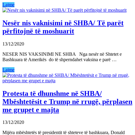
Lajme
Nesër nis vaknisimi në SHBA/ Të parët
përfitojnë të moshuarit
13/12/2020
NESER NIS VAKSINIMI NE SHBA Nga nesër në Shtetet e
Bashkuara të Amerikës do të shperndahet vaksina e parë …
Lajme
Protesta të dhunshme në SHBA/
Mbështetësit e Trump në rrugë, përplasen
me grupet e majta
13/12/2020
Mijëra mbështetës të presidentit të shteteve të bashkuara, Donald