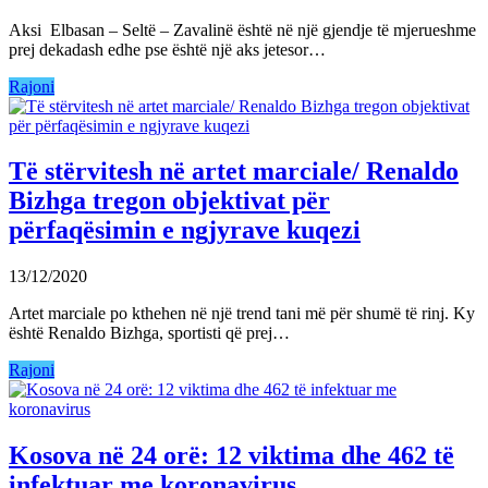
Aksi Elbasan – Seltë – Zavalinë është në një gjendje të mjerueshme
prej dekadash edhe pse është një aks jetesor…
Rajoni
Të stërvitesh në artet marciale/ Renaldo
Bizhga tregon objektivat për
përfaqësimin e ngjyrave kuqezi
13/12/2020
Artet marciale po kthehen në një trend tani më për shumë të rinj. Ky
është Renaldo Bizhga, sportisti që prej…
Rajoni
Kosova në 24 orë: 12 viktima dhe 462 të
infektuar me koronavirus