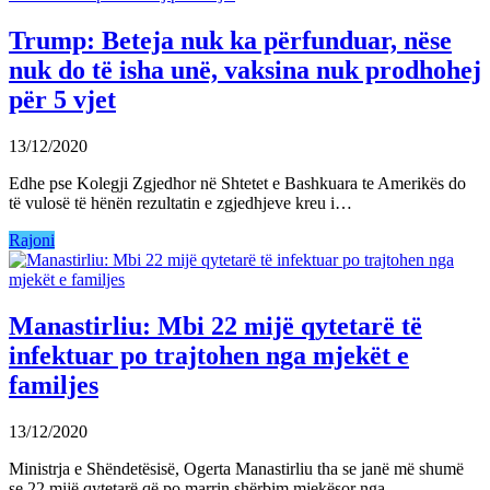
Trump: Beteja nuk ka përfunduar, nëse
nuk do të isha unë, vaksina nuk prodhohej
për 5 vjet
13/12/2020
Edhe pse Kolegji Zgjedhor në Shtetet e Bashkuara te Amerikës do
të vulosë të hënën rezultatin e zgjedhjeve kreu i…
Rajoni
Manastirliu: Mbi 22 mijë qytetarë të
infektuar po trajtohen nga mjekët e
familjes
13/12/2020
Ministrja e Shëndetësisë, Ogerta Manastirliu tha se janë më shumë
se 22 mijë qytetarë që po marrin shërbim mjekësor nga…