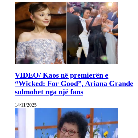
VIDEO/ Kaos në premierën e
“Wicked: For Good”, Ariana Grande
sulmohet nga një fans
14/11/2025