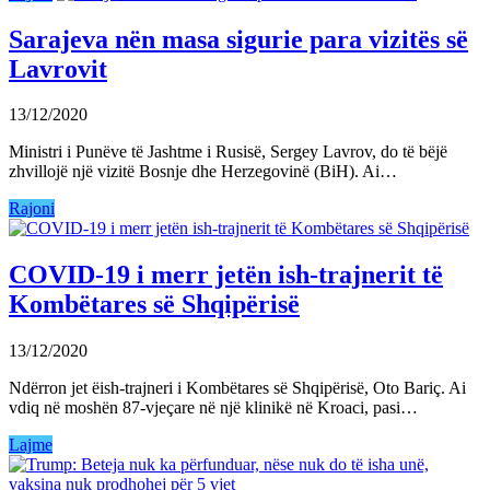
Sarajeva nën masa sigurie para vizitës së
Lavrovit
13/12/2020
Ministri i Punëve të Jashtme i Rusisë, Sergey Lavrov, do të bëjë
zhvillojë një vizitë Bosnje dhe Herzegovinë (BiH). Ai…
Rajoni
COVID-19 i merr jetën ish-trajnerit të
Kombëtares së Shqipërisë
13/12/2020
Ndërron jet ëish-trajneri i Kombëtares së Shqipërisë, Oto Bariç. Ai
vdiq në moshën 87-vjeçare në një klinikë në Kroaci, pasi…
Lajme