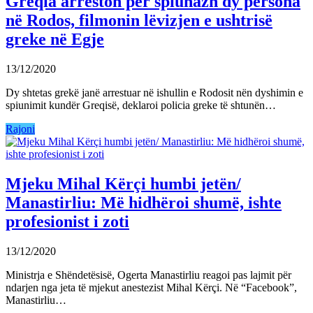
Greqia arreston për spiunazh dy persona
në Rodos, filmonin lëvizjen e ushtrisë
greke në Egje
13/12/2020
Dy shtetas grekë janë arrestuar në ishullin e Rodosit nën dyshimin e
spiunimit kundër Greqisë, deklaroi policia greke të shtunën…
Rajoni
Mjeku Mihal Kërçi humbi jetën/
Manastirliu: Më hidhëroi shumë, ishte
profesionist i zoti
13/12/2020
Ministrja e Shëndetësisë, Ogerta Manastirliu reagoi pas lajmit për
ndarjen nga jeta të mjekut anestezist Mihal Kërçi. Në “Facebook”,
Manastirliu…