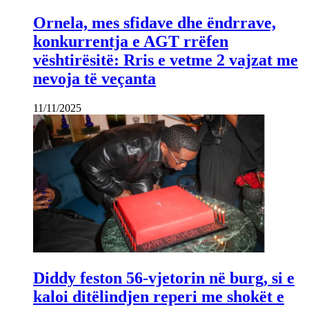
Ornela, mes sfidave dhe ëndrrave,
konkurrentja e AGT rrëfen
vështirësitë: Rris e vetme 2 vajzat me
nevoja të veçanta
11/11/2025
Diddy feston 56-vjetorin në burg, si e
kaloi ditëlindjen reperi me shokët e