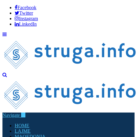
Facebook
Twitter
Instagram
LinkedIn
Navigate
HOME
LAJME
MAQEDONIA