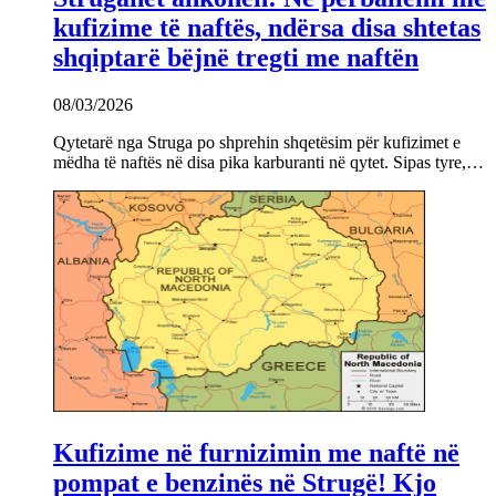
kufizime të naftës, ndërsa disa shtetas
shqiptarë bëjnë tregti me naftën
08/03/2026
Qytetarë nga Struga po shprehin shqetësim për kufizimet e
mëdha të naftës në disa pika karburanti në qytet. Sipas tyre,…
Kufizime në furnizimin me naftë në
pompat e benzinës në Strugë! Kjo