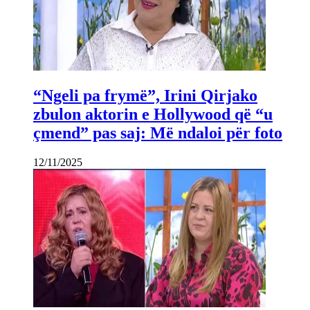
“Ngeli pa frymë”, Irini Qirjako
zbulon aktorin e Hollywood që “u
çmend” pas saj: Më ndaloi për foto
12/11/2025