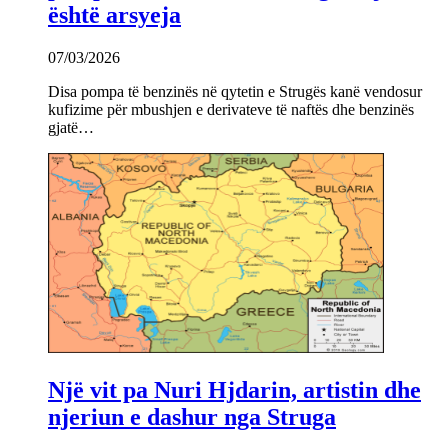
është arsyeja
07/03/2026
Disa pompa të benzinës në qytetin e Strugës kanë vendosur
kufizime për mbushjen e derivateve të naftës dhe benzinës
gjatë…
Një vit pa Nuri Hjdarin, artistin dhe
njeriun e dashur nga Struga