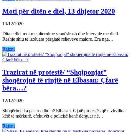
Moti për ditën e diel, 13 dhjetor 2020
13/12/2020
Dita e diel mot me alternime vranësirash dhe intervale me diell.
Reshje shiu të izoluara përgjatë relieveve malore. Era nga…
Rajoni
Trazirat në protestë/ “Shqiponjat”
shoqërojnë të rinjtë në Elbasan: Çfarë
bëra…?
12/12/2020
Shoqërime ka pasur edhe në Elbasan. Gjatë protestës që u zhvillua
këtë të mërkurë, efektivët e policisë kanë dërguar në…
Rajoni