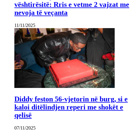
vështirësitë: Rris e vetme 2 vajzat me
nevoja të veçanta
11/11/2025
Diddy feston 56-vjetorin në burg, si e
kaloi ditëlindjen reperi me shokët e
qelisë
07/11/2025