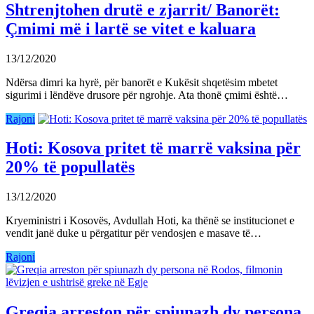
Shtrenjtohen drutë e zjarrit/ Banorët:
Çmimi më i lartë se vitet e kaluara
13/12/2020
Ndërsa dimri ka hyrë, për banorët e Kukësit shqetësim mbetet
sigurimi i lëndëve drusore për ngrohje. Ata thonë çmimi është…
Rajoni
Hoti: Kosova pritet të marrë vaksina për
20% të popullatës
13/12/2020
Kryeministri i Kosovës, Avdullah Hoti, ka thënë se institucionet e
vendit janë duke u përgatitur për vendosjen e masave të…
Rajoni
Greqia arreston për spiunazh dy persona