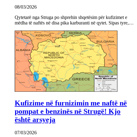
08/03/2026
Qytetarë nga Struga po shprehin shqetësim për kufizimet e
mëdha të naftës në disa pika karburanti në qytet. Sipas tyre,…
Kufizime në furnizimin me naftë në
pompat e benzinës në Strugë! Kjo
është arsyeja
07/03/2026