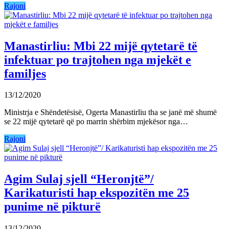
Rajoni
Manastirliu: Mbi 22 mijë qytetarë të
infektuar po trajtohen nga mjekët e
familjes
13/12/2020
Ministrja e Shëndetësisë, Ogerta Manastirliu tha se janë më shumë
se 22 mijë qytetarë që po marrin shërbim mjekësor nga…
Rajoni
Agim Sulaj sjell “Heronjtë”/
Karikaturisti hap ekspozitën me 25
punime në pikturë
13/12/2020