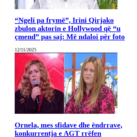
“Ngeli pa frymë”, Irini Qirjako
zbulon aktorin e Hollywood që “u
çmend” pas saj: Më ndaloi për foto
12/11/2025
Ornela, mes sfidave dhe ëndrrave,
konkurrentja e AGT rrëfen