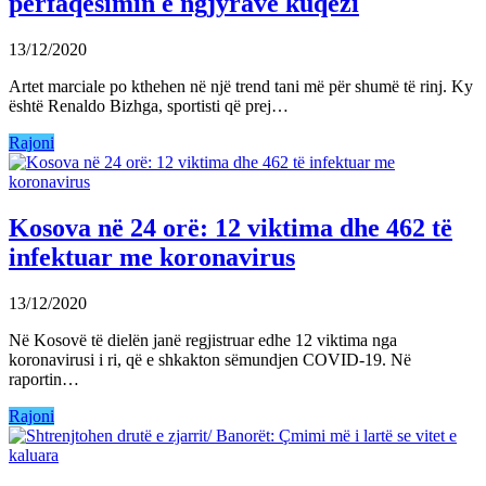
përfaqësimin e ngjyrave kuqezi
13/12/2020
Artet marciale po kthehen në një trend tani më për shumë të rinj. Ky
është Renaldo Bizhga, sportisti që prej…
Rajoni
Kosova në 24 orë: 12 viktima dhe 462 të
infektuar me koronavirus
13/12/2020
Në Kosovë të dielën janë regjistruar edhe 12 viktima nga
koronavirusi i ri, që e shkakton sëmundjen COVID-19. Në
raportin…
Rajoni