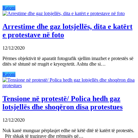
Rajoni
Arrestime dhe gaz lotsjellës, dita e katërt
e protestave në foto
12/12/2020
Përmes objektivit të aparatit fotografik sjellim imazhet e protestës së
ditës së shtunë në rrugët e kryeqytetit. Ashtu dhe si…
Rajoni
Tensione në protestë/ Polica hedh gaz
lotsjellës dhe shoqëron disa protestues
12/12/2020
Nuk kanë munguar përplasjet edhe në këtë ditë të katërt të protestës.
Për shkak të trazirave dhe rrëmujës që…