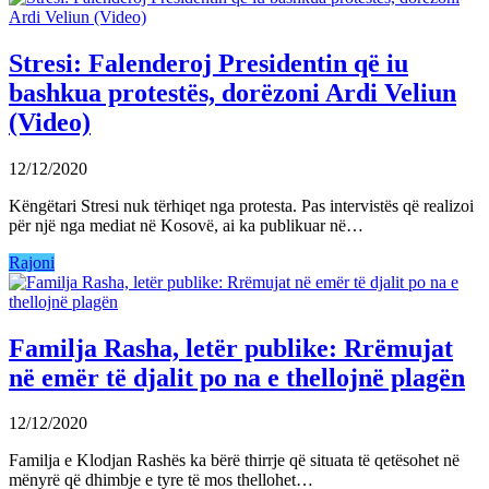
Stresi: Falenderoj Presidentin që iu
bashkua protestës, dorëzoni Ardi Veliun
(Video)
12/12/2020
Këngëtari Stresi nuk tërhiqet nga protesta. Pas intervistës që realizoi
për një nga mediat në Kosovë, ai ka publikuar në…
Rajoni
Familja Rasha, letër publike: Rrëmujat
në emër të djalit po na e thellojnë plagën
12/12/2020
Familja e Klodjan Rashës ka bërë thirrje që situata të qetësohet në
mënyrë që dhimbje e tyre të mos thellohet…