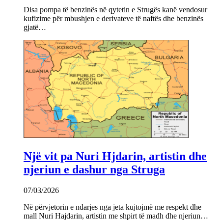
Disa pompa të benzinës në qytetin e Strugës kanë vendosur
kufizime për mbushjen e derivateve të naftës dhe benzinës
gjatë…
Një vit pa Nuri Hjdarin, artistin dhe
njeriun e dashur nga Struga
07/03/2026
Në përvjetorin e ndarjes nga jeta kujtojmë me respekt dhe
mall Nuri Hajdarin, artistin me shpirt të madh dhe njeriun…