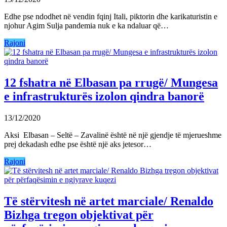
Edhe pse ndodhet në vendin fqinj Itali, piktorin dhe karikaturistin e
njohur Agim Sulja pandemia nuk e ka ndaluar që…
Rajoni
12 fshatra në Elbasan pa rrugë/ Mungesa
e infrastrukturës izolon qindra banorë
13/12/2020
Aksi Elbasan – Seltë – Zavalinë është në një gjendje të mjerueshme
prej dekadash edhe pse është një aks jetesor…
Rajoni
Të stërvitesh në artet marciale/ Renaldo
Bizhga tregon objektivat për