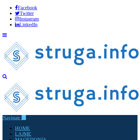
Facebook
Twitter
Instagram
LinkedIn
Navigate
HOME
LAJME
MAQEDONIA