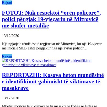
Rajoni
FOTOT: Nuk respektoi “orën policore”,
polici përgjak 19-vjeçarin në Mitrovicë
me shufër metalike
13/12/2020
Një ngjarje e rëndë është regjistruar në Mitrovicë, ku një 19-vjeçar
me iniciale Sh.B është përgjakur nga një zyrtar policor…
Rajoni
REPORTAZHI: Kosova heton mundësinë
e identifikimit gabimisht të viktimave të
masakrave
13/12/2020
Mbetjet mortore të viktimave të tri masakra të kohës së luftës së