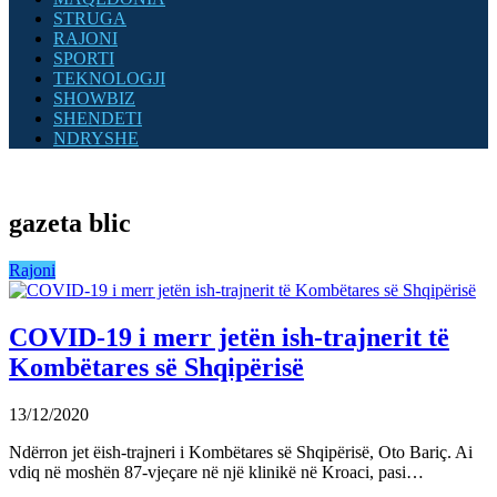
STRUGA
RAJONI
SPORTI
TEKNOLOGJI
SHOWBIZ
SHENDETI
NDRYSHE
gazeta blic
Rajoni
COVID-19 i merr jetën ish-trajnerit të
Kombëtares së Shqipërisë
13/12/2020
Ndërron jet ëish-trajneri i Kombëtares së Shqipërisë, Oto Bariç. Ai
vdiq në moshën 87-vjeçare në një klinikë në Kroaci, pasi…