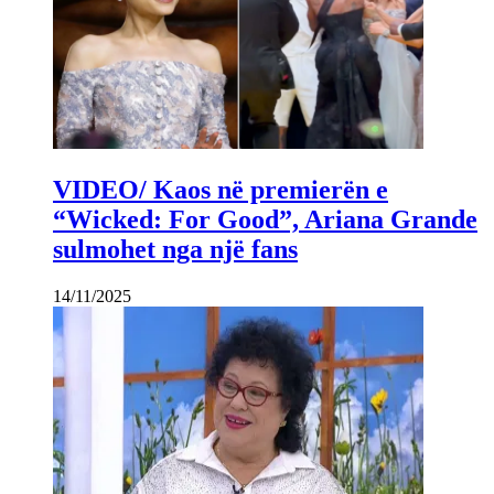
VIDEO/ Kaos në premierën e
“Wicked: For Good”, Ariana Grande
sulmohet nga një fans
14/11/2025