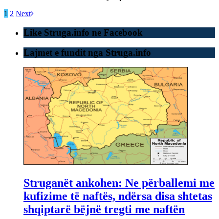
1
2
Next
Like Struga.info ne Facebook
Lajmet e fundit nga Struga.info
Struganët ankohen: Ne përballemi me
kufizime të naftës, ndërsa disa shtetas
shqiptarë bëjnë tregti me naftën