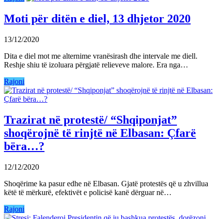
Moti për ditën e diel, 13 dhjetor 2020
13/12/2020
Dita e diel mot me alternime vranësirash dhe intervale me diell.
Reshje shiu të izoluara përgjatë relieveve malore. Era nga…
Rajoni
Trazirat në protestë/ “Shqiponjat”
shoqërojnë të rinjtë në Elbasan: Çfarë
bëra…?
12/12/2020
Shoqërime ka pasur edhe në Elbasan. Gjatë protestës që u zhvillua
këtë të mërkurë, efektivët e policisë kanë dërguar në…
Rajoni