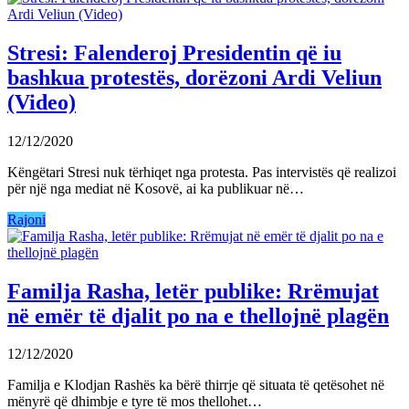
Stresi: Falenderoj Presidentin që iu
bashkua protestës, dorëzoni Ardi Veliun
(Video)
12/12/2020
Këngëtari Stresi nuk tërhiqet nga protesta. Pas intervistës që realizoi
për një nga mediat në Kosovë, ai ka publikuar në…
Rajoni
Familja Rasha, letër publike: Rrëmujat
në emër të djalit po na e thellojnë plagën
12/12/2020
Familja e Klodjan Rashës ka bërë thirrje që situata të qetësohet në
mënyrë që dhimbje e tyre të mos thellohet…