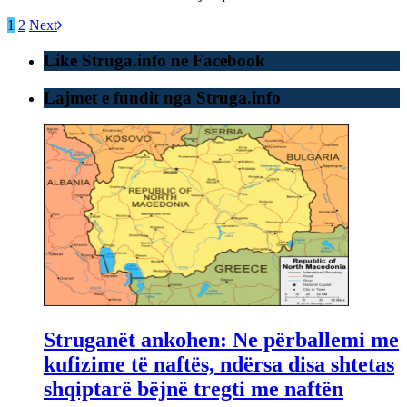
1
2
Next
Like Struga.info ne Facebook
Lajmet e fundit nga Struga.info
Struganët ankohen: Ne përballemi me
kufizime të naftës, ndërsa disa shtetas
shqiptarë bëjnë tregti me naftën