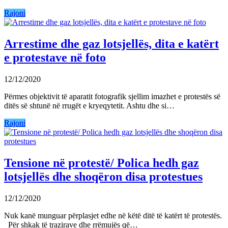
Rajoni
Arrestime dhe gaz lotsjellës, dita e katërt
e protestave në foto
12/12/2020
Përmes objektivit të aparatit fotografik sjellim imazhet e protestës së
ditës së shtunë në rrugët e kryeqytetit. Ashtu dhe si…
Rajoni
Tensione në protestë/ Polica hedh gaz
lotsjellës dhe shoqëron disa protestues
12/12/2020
Nuk kanë munguar përplasjet edhe në këtë ditë të katërt të protestës.
Për shkak të trazirave dhe rrëmujës që…