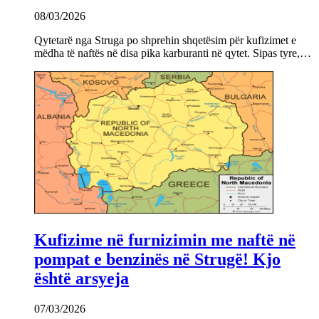
08/03/2026
Qytetarë nga Struga po shprehin shqetësim për kufizimet e
mëdha të naftës në disa pika karburanti në qytet. Sipas tyre,…
Kufizime në furnizimin me naftë në
pompat e benzinës në Strugë! Kjo
është arsyeja
07/03/2026