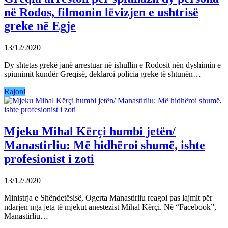
në Rodos, filmonin lëvizjen e ushtrisë
greke në Egje
13/12/2020
Dy shtetas grekë janë arrestuar në ishullin e Rodosit nën dyshimin e
spiunimit kundër Greqisë, deklaroi policia greke të shtunën…
Rajoni
Mjeku Mihal Kërçi humbi jetën/
Manastirliu: Më hidhëroi shumë, ishte
profesionist i zoti
13/12/2020
Ministrja e Shëndetësisë, Ogerta Manastirliu reagoi pas lajmit për
ndarjen nga jeta të mjekut anestezist Mihal Kërçi. Në “Facebook”,
Manastirliu…