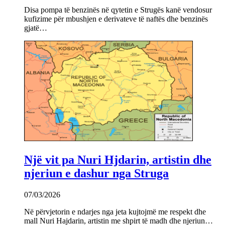
Disa pompa të benzinës në qytetin e Strugës kanë vendosur
kufizime për mbushjen e derivateve të naftës dhe benzinës
gjatë…
Një vit pa Nuri Hjdarin, artistin dhe
njeriun e dashur nga Struga
07/03/2026
Në përvjetorin e ndarjes nga jeta kujtojmë me respekt dhe
mall Nuri Hajdarin, artistin me shpirt të madh dhe njeriun…