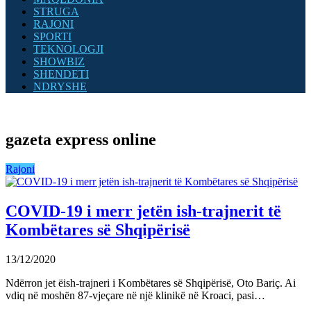
STRUGA
RAJONI
SPORTI
TEKNOLOGJI
SHOWBIZ
SHENDETI
NDRYSHE
gazeta express online
Rajoni
COVID-19 i merr jetën ish-trajnerit të
Kombëtares së Shqipërisë
13/12/2020
Ndërron jet ëish-trajneri i Kombëtares së Shqipërisë, Oto Bariç. Ai
vdiq në moshën 87-vjeçare në një klinikë në Kroaci, pasi…