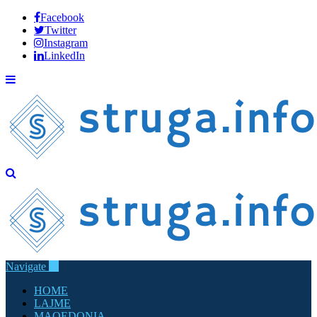
Facebook
Twitter
Instagram
LinkedIn
Navigate
HOME
LAJME
MAQEDONIA