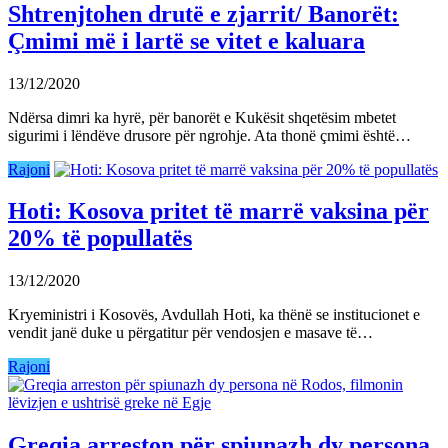
Shtrenjtohen drutë e zjarrit/ Banorët:
Çmimi më i lartë se vitet e kaluara
13/12/2020
Ndërsa dimri ka hyrë, për banorët e Kukësit shqetësim mbetet
sigurimi i lëndëve drusore për ngrohje. Ata thonë çmimi është…
Rajoni
Hoti: Kosova pritet të marrë vaksina për
20% të popullatës
13/12/2020
Kryeministri i Kosovës, Avdullah Hoti, ka thënë se institucionet e
vendit janë duke u përgatitur për vendosjen e masave të…
Rajoni
Greqia arreston për spiunazh dy persona