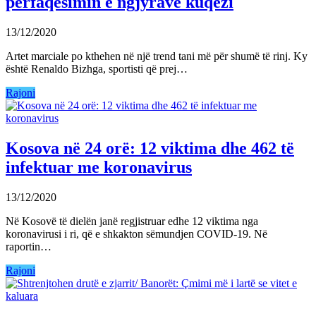
përfaqësimin e ngjyrave kuqezi
13/12/2020
Artet marciale po kthehen në një trend tani më për shumë të rinj. Ky
është Renaldo Bizhga, sportisti që prej…
Rajoni
Kosova në 24 orë: 12 viktima dhe 462 të
infektuar me koronavirus
13/12/2020
Në Kosovë të dielën janë regjistruar edhe 12 viktima nga
koronavirusi i ri, që e shkakton sëmundjen COVID-19. Në
raportin…
Rajoni