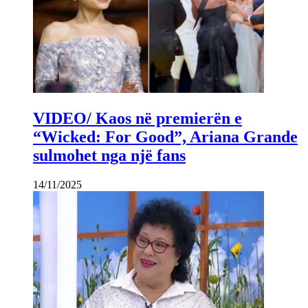
VIDEO/ Kaos në premierën e
“Wicked: For Good”, Ariana Grande
sulmohet nga një fans
14/11/2025