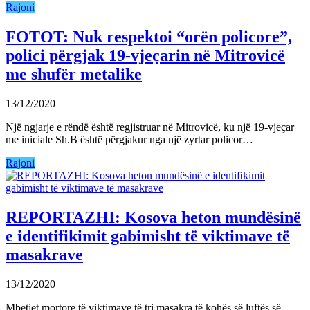
Rajoni
FOTOT: Nuk respektoi “orën policore”,
polici përgjak 19-vjeçarin në Mitrovicë
me shufër metalike
13/12/2020
Një ngjarje e rëndë është regjistruar në Mitrovicë, ku një 19-vjeçar
me iniciale Sh.B është përgjakur nga një zyrtar policor…
Rajoni
REPORTAZHI: Kosova heton mundësinë
e identifikimit gabimisht të viktimave të
masakrave
13/12/2020
Mbetjet mortore të viktimave të tri masakra të kohës së luftës së