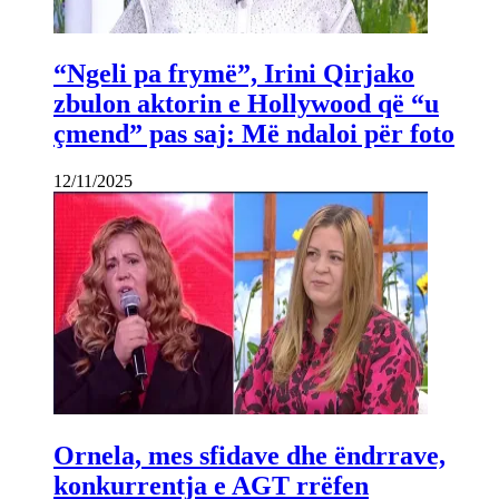
“Ngeli pa frymë”, Irini Qirjako
zbulon aktorin e Hollywood që “u
çmend” pas saj: Më ndaloi për foto
12/11/2025
Ornela, mes sfidave dhe ëndrrave,
konkurrentja e AGT rrëfen