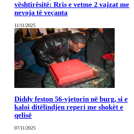
vështirësitë: Rris e vetme 2 vajzat me
nevoja të veçanta
11/11/2025
Diddy feston 56-vjetorin në burg, si e
kaloi ditëlindjen reperi me shokët e
qelisë
07/11/2025