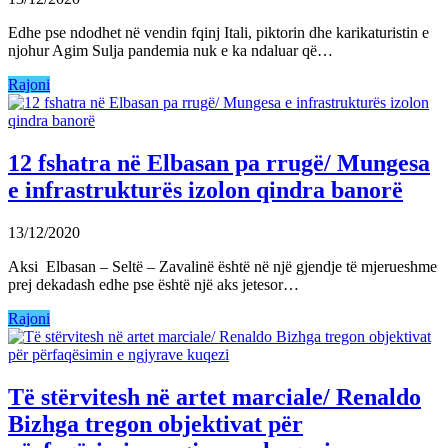
Edhe pse ndodhet në vendin fqinj Itali, piktorin dhe karikaturistin e
njohur Agim Sulja pandemia nuk e ka ndaluar që…
Rajoni
12 fshatra në Elbasan pa rrugë/ Mungesa
e infrastrukturës izolon qindra banorë
13/12/2020
Aksi Elbasan – Seltë – Zavalinë është në një gjendje të mjerueshme
prej dekadash edhe pse është një aks jetesor…
Rajoni
Të stërvitesh në artet marciale/ Renaldo
Bizhga tregon objektivat për