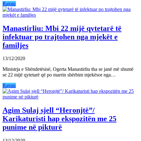
Rajoni
Manastirliu: Mbi 22 mijë qytetarë të
infektuar po trajtohen nga mjekët e
familjes
13/12/2020
Ministrja e Shëndetësisë, Ogerta Manastirliu tha se janë më shumë
se 22 mijë qytetarë që po marrin shërbim mjekësor nga…
Rajoni
Agim Sulaj sjell “Heronjtë”/
Karikaturisti hap ekspozitën me 25
punime në pikturë
13/12/2020