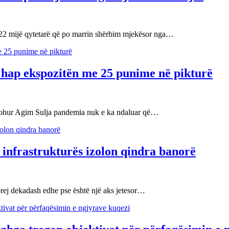
e 22 mijë qytetarë që po marrin shërbim mjekësor nga…
i hap ekspozitën me 25 punime në pikturë
e njohur Agim Sulja pandemia nuk e ka ndaluar që…
 infrastrukturës izolon qindra banorë
rej dekadash edhe pse është një aks jetesor…