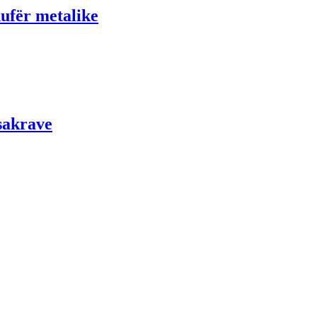
ufër metalike
sakrave