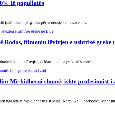
20% të popullatës
ndit janë duke u përgatitur për vendosjen e masave të…
 Rodos, filmonin lëvizjen e ushtrisë greke 
spiunimit kundër Greqisë, deklaroi policia greke të shtunën…
: Më hidhëroi shumë, ishte profesionist i 
arjen nga jeta të mjekut anestezist Mihal Kërçi. Në “Facebook”, Manast