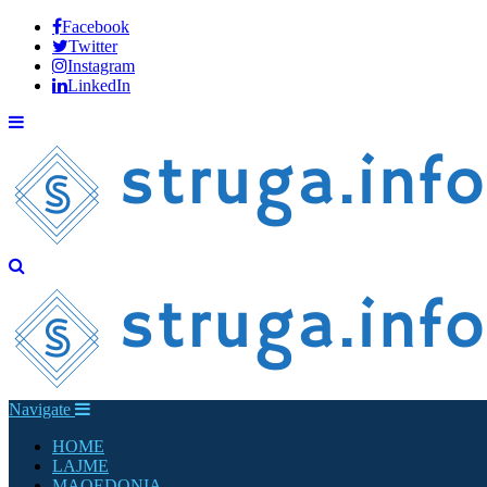
Facebook
Twitter
Instagram
LinkedIn
Navigate
HOME
LAJME
MAQEDONIA