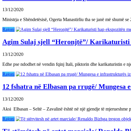
13/12/2020
Ministrja e Shëndetësisë, Ogerta Manastirliu tha se janë më shumë s
Rajoni
Agim Sulaj sjell “Heronjtë”/ Karikaturist
13/12/2020
Edhe pse ndodhet në vendin fqinj Itali, piktorin dhe karikaturistin 
Rajoni
12 fshatra në Elbasan pa rrugë/ Mungesa e
13/12/2020
Aksi Elbasan – Seltë – Zavalinë është në një gjendje të mjerueshme p
Rajoni