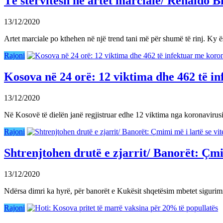
Të stërvitesh në artet marciale/ Renaldo B
13/12/2020
Artet marciale po kthehen në një trend tani më për shumë të rinj. Ky 
Rajoni
Kosova në 24 orë: 12 viktima dhe 462 të i
13/12/2020
Në Kosovë të dielën janë regjistruar edhe 12 viktima nga koronavir
Rajoni
Shtrenjtohen drutë e zjarrit/ Banorët: Çmim
13/12/2020
Ndërsa dimri ka hyrë, për banorët e Kukësit shqetësim mbetet sigurim
Rajoni