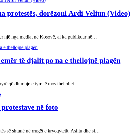
ua protestës, dorëzoni Ardi Veliun (Video)
i për një nga mediat në Kosovë, ai ka publikuar në…
emër të djalit po na e thellojnë plagën
ënyrë që dhimbje e tyre të mos thellohet…
e protestave në foto
ditës së shtunë në rrugët e kryeqytetit. Ashtu dhe si…