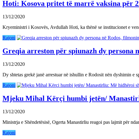
Hoti: Kosova pritet të marrë vaksina për 
13/12/2020
Kryeministri i Kosovës, Avdullah Hoti, ka thënë se institucionet e ve
Rajoni
Greqia arreston për spiunazh dy persona në
13/12/2020
Dy shtetas grekë janë arrestuar në ishullin e Rodosit nën dyshimin e 
Rajoni
Mjeku Mihal Kërçi humbi jetën/ Manastirliu
13/12/2020
Ministrja e Shëndetësisë, Ogerta Manastirliu reagoi pas lajmit për nd
Rajoni