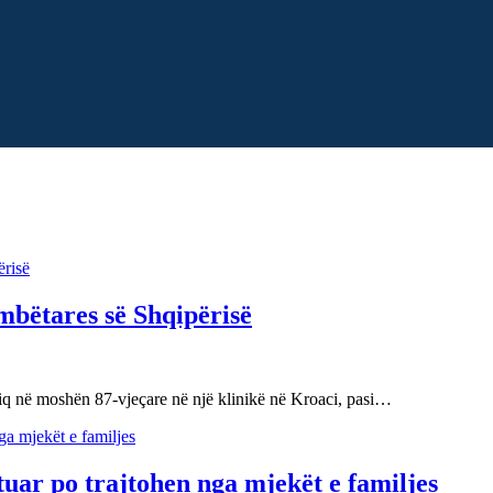
mbëtares së Shqipërisë
diq në moshën 87-vjeçare në një klinikë në Kroaci, pasi…
tuar po trajtohen nga mjekët e familjes