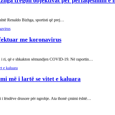
izhga tregon objektivat për përfaqësimin e 
është Renaldo Bizhga, sportisti që prej…
nfektuar me koronavirus
usi i ri, që e shkakton sëmundjen COVID-19. Në raportin…
i më i lartë se vitet e kaluara
i i lëndëve drusore për ngrohje. Ata thonë çmimi është…