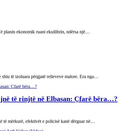
 Në planin ekonomik ruani ekuilibrin, ndërsa një…
e shiu të izoluara përgjatë relieveve malore. Era nga…
ojnë të rinjtë në Elbasan: Çfarë bëra…?
ë të mërkurë, efektivët e policisë kanë dërguar në…