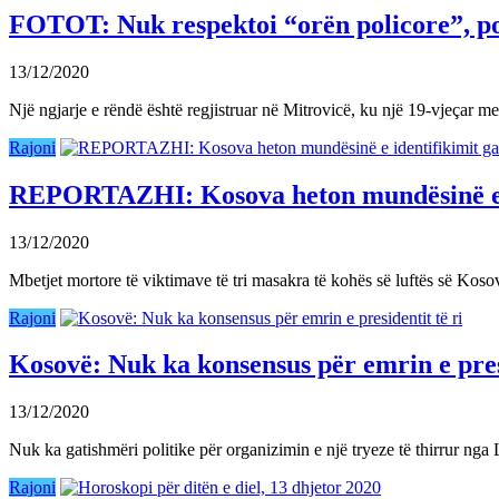
FOTOT: Nuk respektoi “orën policore”, pol
13/12/2020
Një ngjarje e rëndë është regjistruar në Mitrovicë, ku një 19-vjeçar m
Rajoni
REPORTAZHI: Kosova heton mundësinë e id
13/12/2020
Mbetjet mortore të viktimave të tri masakra të kohës së luftës së Kos
Rajoni
Kosovë: Nuk ka konsensus për emrin e presi
13/12/2020
Nuk ka gatishmëri politike për organizimin e një tryeze të thirrur 
Rajoni