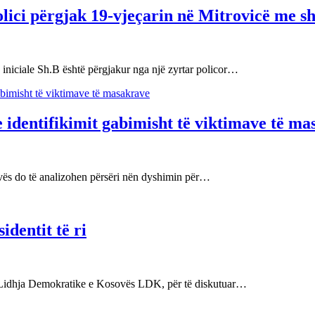
ici përgjak 19-vjeçarin në Mitrovicë me sh
e iniciale Sh.B është përgjakur nga një zyrtar policor…
entifikimit gabimisht të viktimave të ma
ovës do të analizohen përsëri nën dyshimin për…
dentit të ri
nga Lidhja Demokratike e Kosovës LDK, për të diskutuar…