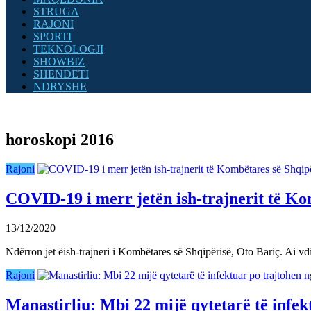
STRUGA
RAJONI
SPORTI
TEKNOLOGJI
SHOWBIZ
SHENDETI
NDRYSHE
horoskopi 2016
Rajoni
COVID-19 i merr jetën ish-trajnerit të Ko
13/12/2020
Ndërron jet ëish-trajneri i Kombëtares së Shqipërisë, Oto Bariç. Ai v
Rajoni
Manastirliu: Mbi 22 mijë qytetarë të infek