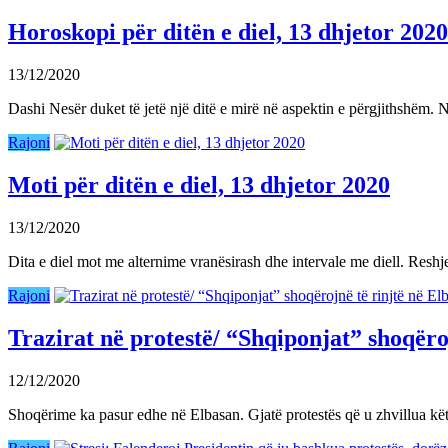
Horoskopi për ditën e diel, 13 dhjetor 2020
13/12/2020
Dashi Nesër duket të jetë një ditë e mirë në aspektin e përgjithshëm.
Rajoni
Moti për ditën e diel, 13 dhjetor 2020
13/12/2020
Dita e diel mot me alternime vranësirash dhe intervale me diell. Reshj
Rajoni
Trazirat në protestë/ “Shqiponjat” shoqër
12/12/2020
Shoqërime ka pasur edhe në Elbasan. Gjatë protestës që u zhvillua kët