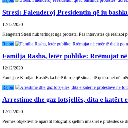
Rajoni
Stresi: Falenderoj Presidentin që iu bashk
12/12/2020
Këngëtari Stresi nuk tërhiqet nga protesta. Pas intervistës që realizo
Rajoni
Familja Rasha, letër publike: Rrëmujat në 
12/12/2020
Familja e Klodjan Rashës ka bërë thirrje që situata të qetësohet në m
Rajoni
Arrestime dhe gaz lotsjellës, dita e katërt 
12/12/2020
Përmes objektivit të aparatit fotografik sjellim imazhet e protestës së 