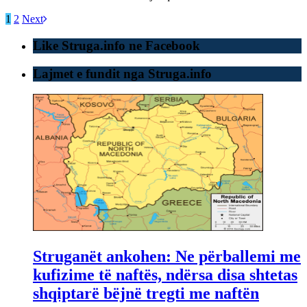
1
2
Next
Like Struga.info ne Facebook
Lajmet e fundit nga Struga.info
Struganët ankohen: Ne përballemi me
kufizime të naftës, ndërsa disa shtetas
shqiptarë bëjnë tregti me naftën