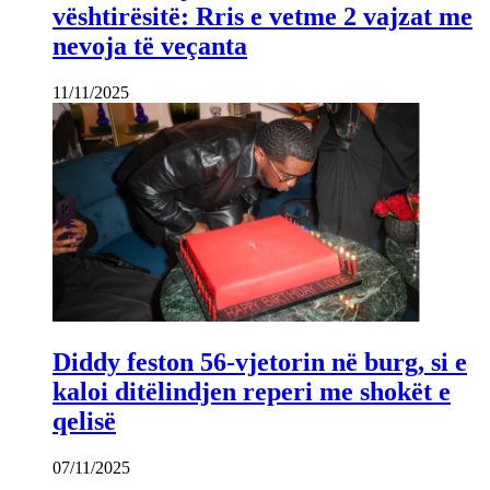
vështirësitë: Rris e vetme 2 vajzat me
nevoja të veçanta
11/11/2025
Diddy feston 56-vjetorin në burg, si e
kaloi ditëlindjen reperi me shokët e
qelisë
07/11/2025