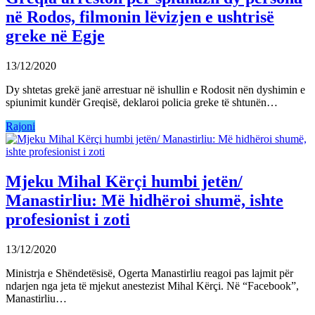
në Rodos, filmonin lëvizjen e ushtrisë
greke në Egje
13/12/2020
Dy shtetas grekë janë arrestuar në ishullin e Rodosit nën dyshimin e
spiunimit kundër Greqisë, deklaroi policia greke të shtunën…
Rajoni
Mjeku Mihal Kërçi humbi jetën/
Manastirliu: Më hidhëroi shumë, ishte
profesionist i zoti
13/12/2020
Ministrja e Shëndetësisë, Ogerta Manastirliu reagoi pas lajmit për
ndarjen nga jeta të mjekut anestezist Mihal Kërçi. Në “Facebook”,
Manastirliu…