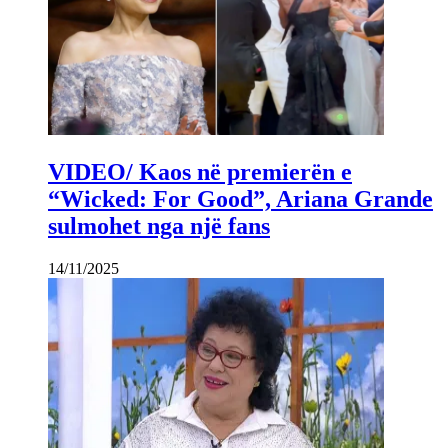
VIDEO/ Kaos në premierën e
“Wicked: For Good”, Ariana Grande
sulmohet nga një fans
14/11/2025