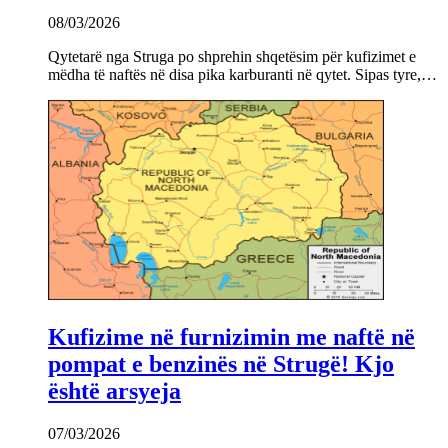
08/03/2026
Qytetarë nga Struga po shprehin shqetësim për kufizimet e
mëdha të naftës në disa pika karburanti në qytet. Sipas tyre,…
Kufizime në furnizimin me naftë në
pompat e benzinës në Strugë! Kjo
është arsyeja
07/03/2026