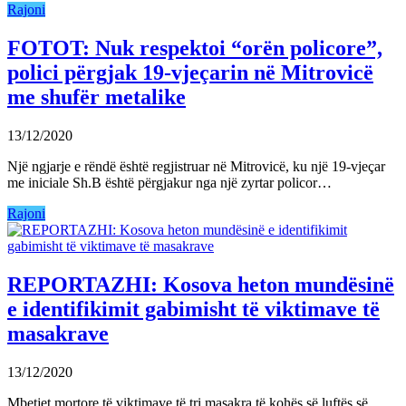
Rajoni
FOTOT: Nuk respektoi “orën policore”,
polici përgjak 19-vjeçarin në Mitrovicë
me shufër metalike
13/12/2020
Një ngjarje e rëndë është regjistruar në Mitrovicë, ku një 19-vjeçar
me iniciale Sh.B është përgjakur nga një zyrtar policor…
Rajoni
REPORTAZHI: Kosova heton mundësinë
e identifikimit gabimisht të viktimave të
masakrave
13/12/2020
Mbetjet mortore të viktimave të tri masakra të kohës së luftës së