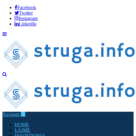
Facebook
Twitter
Instagram
LinkedIn
Navigate
HOME
LAJME
MAQEDONIA