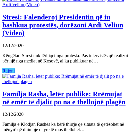
Stresi: Falenderoj Presidentin që iu
bashkua protestës, dorëzoni Ardi Veliun
(Video)
12/12/2020
Këngëtari Stresi nuk tërhiqet nga protesta. Pas intervistës që realizoi
për një nga mediat në Kosovë, ai ka publikuar në…
Rajoni
Familja Rasha, letër publike: Rrëmujat
në emër të djalit po na e thellojnë plagën
12/12/2020
Familja e Klodjan Rashës ka bërë thirrje që situata të qetësohet në
mënyrë që dhimbje e tyre të mos thellohet…