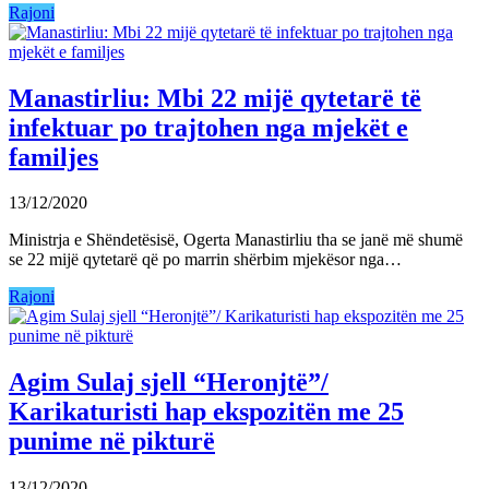
Rajoni
Manastirliu: Mbi 22 mijë qytetarë të
infektuar po trajtohen nga mjekët e
familjes
13/12/2020
Ministrja e Shëndetësisë, Ogerta Manastirliu tha se janë më shumë
se 22 mijë qytetarë që po marrin shërbim mjekësor nga…
Rajoni
Agim Sulaj sjell “Heronjtë”/
Karikaturisti hap ekspozitën me 25
punime në pikturë
13/12/2020