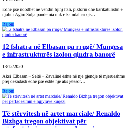
Edhe pse ndodhet në vendin fqinj Itali, piktorin dhe karikaturistin e
njohur Agim Sulja pandemia nuk e ka ndaluar që…
Rajoni
12 fshatra në Elbasan pa rrugë/ Mungesa
e infrastrukturës izolon qindra banorë
13/12/2020
Aksi Elbasan – Seltë – Zavalinë është në një gjendje të mjerueshme
prej dekadash edhe pse është një aks jetesor…
Rajoni
Të stërvitesh në artet marciale/ Renaldo
Bizhga tregon objektivat për