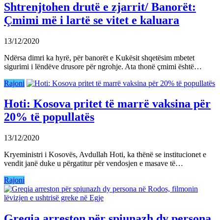
Shtrenjtohen drutë e zjarrit/ Banorët:
Çmimi më i lartë se vitet e kaluara
13/12/2020
Ndërsa dimri ka hyrë, për banorët e Kukësit shqetësim mbetet
sigurimi i lëndëve drusore për ngrohje. Ata thonë çmimi është…
Rajoni
Hoti: Kosova pritet të marrë vaksina për
20% të popullatës
13/12/2020
Kryeministri i Kosovës, Avdullah Hoti, ka thënë se institucionet e
vendit janë duke u përgatitur për vendosjen e masave të…
Rajoni
Greqia arreston për spiunazh dy persona