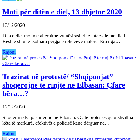
Moti për ditën e diel, 13 dhjetor 2020
13/12/2020
Dita e diel mot me alternime vranësirash dhe intervale me diell.
Reshje shiu të izoluara përgjatë relieveve malore. Era nga…
Rajoni
Trazirat në protestë/ “Shqiponjat”
shoqërojnë të rinjtë në Elbasan: Çfarë
bëra…?
12/12/2020
Shoqërime ka pasur edhe në Elbasan. Gjatë protestës që u zhvillua
këtë të mërkurë, efektivët e policisë kanë dërguar në…
Rajoni