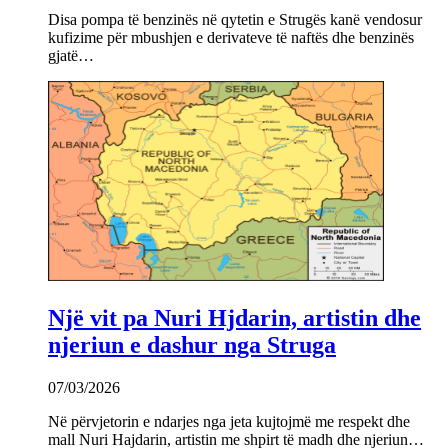
Disa pompa të benzinës në qytetin e Strugës kanë vendosur
kufizime për mbushjen e derivateve të naftës dhe benzinës
gjatë…
Një vit pa Nuri Hjdarin, artistin dhe
njeriun e dashur nga Struga
07/03/2026
Në përvjetorin e ndarjes nga jeta kujtojmë me respekt dhe
mall Nuri Hajdarin, artistin me shpirt të madh dhe njeriun…