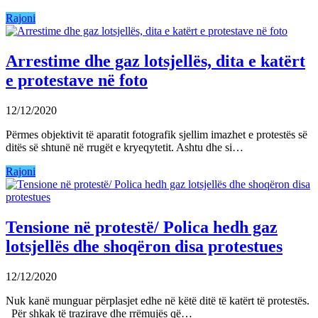
Rajoni
Arrestime dhe gaz lotsjellës, dita e katërt
e protestave në foto
12/12/2020
Përmes objektivit të aparatit fotografik sjellim imazhet e protestës së
ditës së shtunë në rrugët e kryeqytetit. Ashtu dhe si…
Rajoni
Tensione në protestë/ Polica hedh gaz
lotsjellës dhe shoqëron disa protestues
12/12/2020
Nuk kanë munguar përplasjet edhe në këtë ditë të katërt të protestës.
Për shkak të trazirave dhe rrëmujës që…