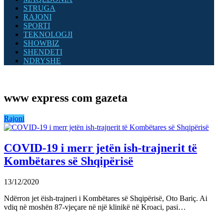
STRUGA
RAJONI
SPORTI
TEKNOLOGJI
SHOWBIZ
SHENDETI
NDRYSHE
www express com gazeta
Rajoni
COVID-19 i merr jetën ish-trajnerit të
Kombëtares së Shqipërisë
13/12/2020
Ndërron jet ëish-trajneri i Kombëtares së Shqipërisë, Oto Bariç. Ai
vdiq në moshën 87-vjeçare në një klinikë në Kroaci, pasi…