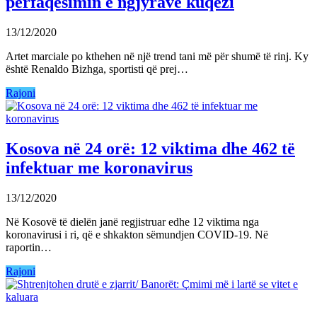
përfaqësimin e ngjyrave kuqezi
13/12/2020
Artet marciale po kthehen në një trend tani më për shumë të rinj. Ky
është Renaldo Bizhga, sportisti që prej…
Rajoni
Kosova në 24 orë: 12 viktima dhe 462 të
infektuar me koronavirus
13/12/2020
Në Kosovë të dielën janë regjistruar edhe 12 viktima nga
koronavirusi i ri, që e shkakton sëmundjen COVID-19. Në
raportin…
Rajoni