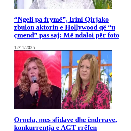
“Ngeli pa frymë”, Irini Qirjako
zbulon aktorin e Hollywood që “u
çmend” pas saj: Më ndaloi për foto
12/11/2025
Ornela, mes sfidave dhe ëndrrave,
konkurrentja e AGT rrëfen